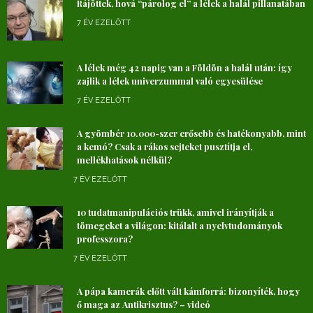
Rájöttek, hová “párolog el” a lélek a halál pillanatában
7 ÉV EZELŐTT
A lélek még 42 napig van a Földön a halál után: így
zajlik a lélek univerzummal való egyesülése
7 ÉV EZELŐTT
A gyömbér 10.000-szer erősebb és hatékonyabb, mint
a kemó? Csak a rákos sejteket pusztítja el,
mellékhatások nélkül?
7 ÉV EZELŐTT
10 tudatmanipulációs trükk, amivel irányítják a
tömegeket a világon: kitálalt a nyelvtudományok
professzora?
7 ÉV EZELŐTT
A pápa kamerák előtt vált kámforrá: bizonyíték, hogy
ő maga az Antikrisztus? – videó