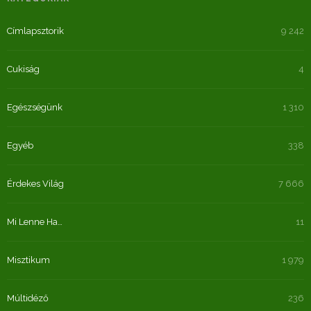
Címlapsztorik
9 242
Cukiság
4
Egészségünk
1 310
Egyéb
338
Érdekes Világ
7 666
Mi Lenne Ha…
11
Misztikum
1 979
Múltidéző
236