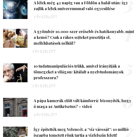
3
A lélek még 42 napig van a Földön a halál után: így
zajlik a lélek univerzummal való egyesülése
7 ÉV EZELŐTT
4
A gyömbér 10.000-szer erősebb és hatékonyabb, mint
a kemó? Csak a rákos sejteket pusztítja el,
mellékhatások nélkül?
7 ÉV EZELŐTT
5
10 tudatmanipulációs trükk, amivel irányítják a
tömegeket a világon: kitálalt a nyelvtudományok
professzora?
7 ÉV EZELŐTT
6
A pápa kamerák előtt vált kámforrá: bizonyíték, hogy
ő maga az Antikrisztus? – videó
5 ÉV EZELŐTT
7
Így építették meg Velencét, a “víz városát”: 10 millió
iszapba temetett rönk tartja a vízfelszín felett!