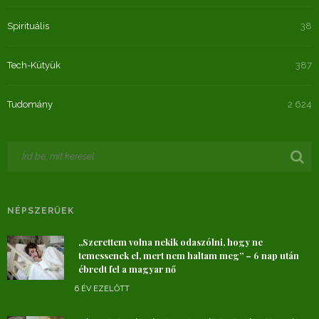
Spirituális
38
Tech-Kütyük
387
Tudomány
2 624
NÉPSZERŰEK
„Szerettem volna nekik odaszólni, hogy ne
temessenek el, mert nem haltam meg” – 6 nap után
ébredt fel a magyar nő
6 ÉV EZELŐTT