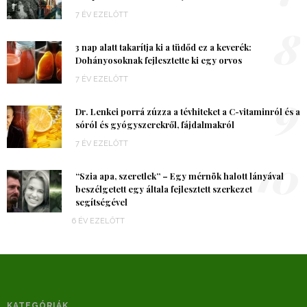
7 ÉV EZELŐTT
8
3 nap alatt takarítja ki a tüdőd ez a keverék:
Dohányosoknak fejlesztette ki egy orvos
7 ÉV EZELŐTT
9
Dr. Lenkei porrá zúzza a tévhiteket a C-vitaminról és a
sóról és gyógyszerekről, fájdalmakról
7 ÉV EZELŐTT
10
“Szia apa, szeretlek” – Egy mérnök halott lányával
beszélgetett egy általa fejlesztett szerkezet
segítségével
6 ÉV EZELŐTT
KATEGÓRIÁK