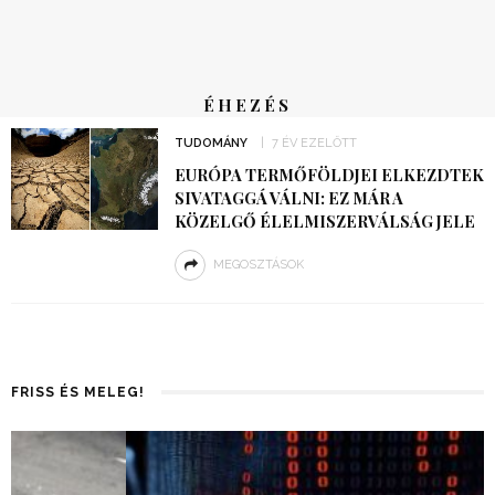
ÉHEZÉS
TUDOMÁNY
7 ÉV EZELŐTT
EURÓPA TERMŐFÖLDJEI ELKEZDTEK
SIVATAGGÁ VÁLNI: EZ MÁR A
KÖZELGŐ ÉLELMISZERVÁLSÁG JELE
MEGOSZTÁSOK
FRISS ÉS MELEG!