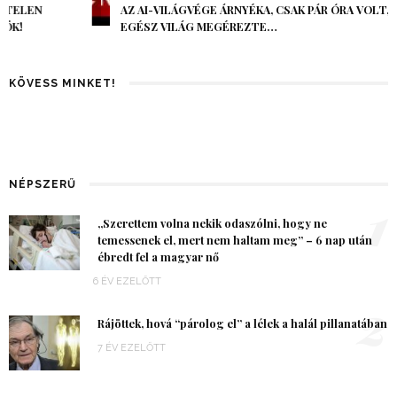
AZ AI-VILÁGVÉGE ÁRNYÉKA, CSAK PÁR ÓRA VOLT, MÉGIS AZ
EGÉSZ VILÁG MEGÉREZTE…
KÖVESS MINKET!
NÉPSZERŰ
1
„Szerettem volna nekik odaszólni, hogy ne
temessenek el, mert nem haltam meg” – 6 nap után
ébredt fel a magyar nő
6 ÉV EZELŐTT
2
Rájöttek, hová “párolog el” a lélek a halál pillanatában
7 ÉV EZELŐTT