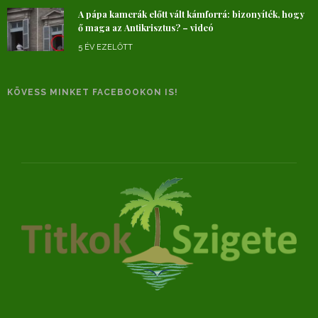
A pápa kamerák előtt vált kámforrá: bizonyíték, hogy
ő maga az Antikrisztus? – videó
5 ÉV EZELŐTT
KÖVESS MINKET FACEBOOKON IS!