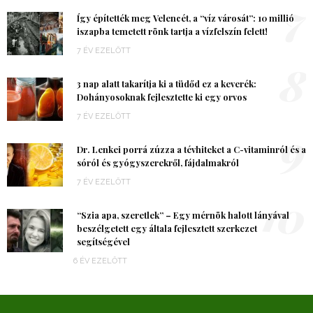
7
Így építették meg Velencét, a “víz városát”: 10 millió
iszapba temetett rönk tartja a vízfelszín felett!
7 ÉV EZELŐTT
8
3 nap alatt takarítja ki a tüdőd ez a keverék:
Dohányosoknak fejlesztette ki egy orvos
7 ÉV EZELŐTT
9
Dr. Lenkei porrá zúzza a tévhiteket a C-vitaminról és a
sóról és gyógyszerekről, fájdalmakról
7 ÉV EZELŐTT
10
“Szia apa, szeretlek” – Egy mérnök halott lányával
beszélgetett egy általa fejlesztett szerkezet
segítségével
6 ÉV EZELŐTT