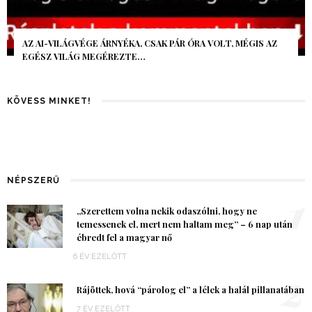
AZ AI-VILÁGVÉGE ÁRNYÉKA, CSAK PÁR ÓRA VOLT, MÉGIS AZ
EGÉSZ VILÁG MEGÉREZTE…
KÖVESS MINKET!
NÉPSZERŰ
1
„Szerettem volna nekik odaszólni, hogy ne
temessenek el, mert nem haltam meg” – 6 nap után
ébredt fel a magyar nő
6 ÉV EZELŐTT
2
Rájöttek, hová “párolog el” a lélek a halál pillanatában
7 ÉV EZELŐTT