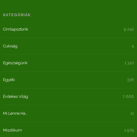
KATEGÓRIÁK
Címlapsztorik
9 242
Cukiság
4
Egészségünk
1 310
Egyéb
338
Érdekes Világ
7 666
Mi Lenne Ha…
11
Misztikum
1 979