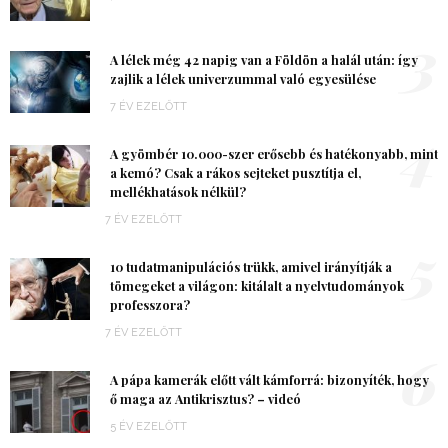
3
A lélek még 42 napig van a Földön a halál után: így
zajlik a lélek univerzummal való egyesülése
7 ÉV EZELŐTT
4
A gyömbér 10.000-szer erősebb és hatékonyabb, mint
a kemó? Csak a rákos sejteket pusztítja el,
mellékhatások nélkül?
7 ÉV EZELŐTT
5
10 tudatmanipulációs trükk, amivel irányítják a
tömegeket a világon: kitálalt a nyelvtudományok
professzora?
7 ÉV EZELŐTT
6
A pápa kamerák előtt vált kámforrá: bizonyíték, hogy
ő maga az Antikrisztus? – videó
5 ÉV EZELŐTT