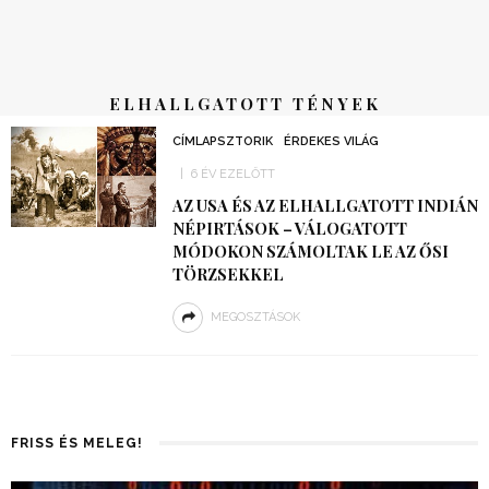
ELHALLGATOTT TÉNYEK
CÍMLAPSZTORIK
ÉRDEKES VILÁG
6 ÉV EZELŐTT
AZ USA ÉS AZ ELHALLGATOTT INDIÁN
NÉPIRTÁSOK – VÁLOGATOTT
MÓDOKON SZÁMOLTAK LE AZ ŐSI
TÖRZSEKKEL
MEGOSZTÁSOK
FRISS ÉS MELEG!