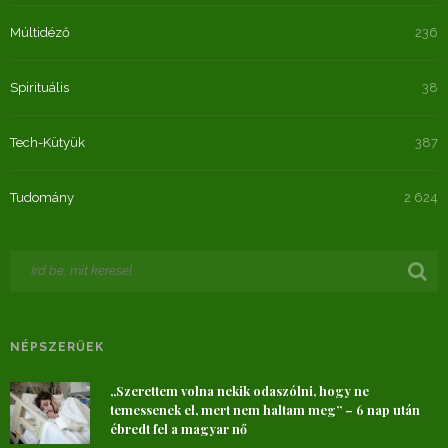
Múltidéző
236
Spirituális
38
Tech-Kütyük
387
Tudomány
2 624
NÉPSZERŰEK
„Szerettem volna nekik odaszólni, hogy ne
temessenek el, mert nem haltam meg” – 6 nap után
ébredt fel a magyar nő