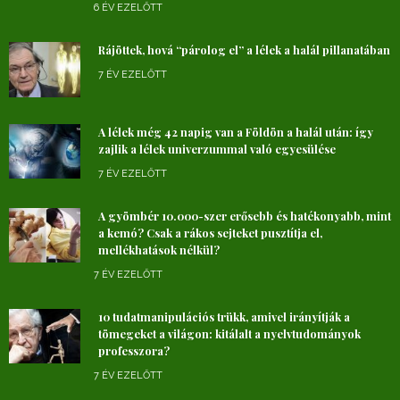
6 ÉV EZELŐTT
Rájöttek, hová “párolog el” a lélek a halál pillanatában
7 ÉV EZELŐTT
A lélek még 42 napig van a Földön a halál után: így
zajlik a lélek univerzummal való egyesülése
7 ÉV EZELŐTT
A gyömbér 10.000-szer erősebb és hatékonyabb, mint
a kemó? Csak a rákos sejteket pusztítja el,
mellékhatások nélkül?
7 ÉV EZELŐTT
10 tudatmanipulációs trükk, amivel irányítják a
tömegeket a világon: kitálalt a nyelvtudományok
professzora?
7 ÉV EZELŐTT