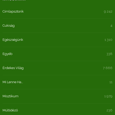
Címlapsztorik
9 242
Cukiság
4
Egészségünk
1 310
Egyéb
338
Érdekes Világ
7 666
Mi Lenne Ha…
11
Misztikum
1 979
Múltidéző
236