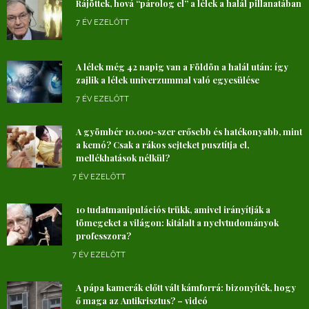
Rájöttek, hová “párolog el” a lélek a halál pillanatában
7 ÉV EZELŐTT
A lélek még 42 napig van a Földön a halál után: így
zajlik a lélek univerzummal való egyesülése
7 ÉV EZELŐTT
A gyömbér 10.000-szer erősebb és hatékonyabb, mint
a kemó? Csak a rákos sejteket pusztítja el,
mellékhatások nélkül?
7 ÉV EZELŐTT
10 tudatmanipulációs trükk, amivel irányítják a
tömegeket a világon: kitálalt a nyelvtudományok
professzora?
7 ÉV EZELŐTT
A pápa kamerák előtt vált kámforrá: bizonyíték, hogy
ő maga az Antikrisztus? – videó