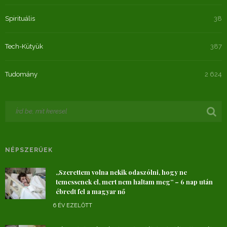
Spirituális
38
Tech-Kütyük
387
Tudomány
2 624
NÉPSZERŰEK
„Szerettem volna nekik odaszólni, hogy ne
temessenek el, mert nem haltam meg” – 6 nap után
ébredt fel a magyar nő
6 ÉV EZELŐTT