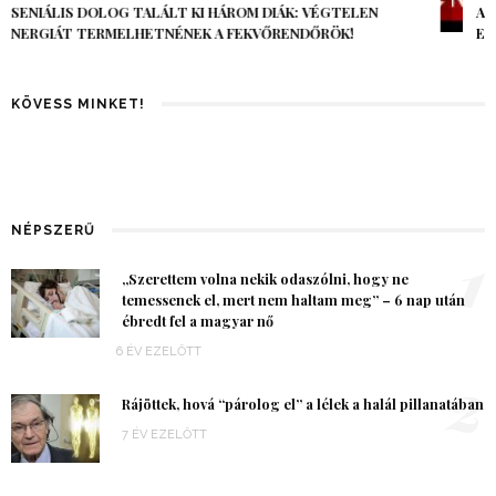
AZ AI-VILÁGVÉGE ÁRNYÉKA, CSAK PÁR ÓRA VOLT, MÉGIS AZ
EGÉSZ VILÁG MEGÉREZTE…
KÖVESS MINKET!
NÉPSZERŰ
1
„Szerettem volna nekik odaszólni, hogy ne
temessenek el, mert nem haltam meg” – 6 nap után
ébredt fel a magyar nő
6 ÉV EZELŐTT
2
Rájöttek, hová “párolog el” a lélek a halál pillanatában
7 ÉV EZELŐTT