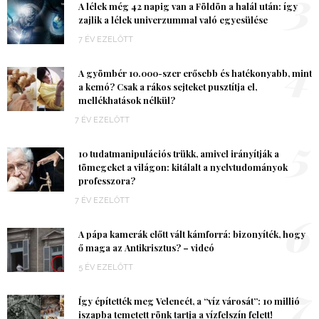
3
A lélek még 42 napig van a Földön a halál után: így
zajlik a lélek univerzummal való egyesülése
7 ÉV EZELŐTT
4
A gyömbér 10.000-szer erősebb és hatékonyabb, mint
a kemó? Csak a rákos sejteket pusztítja el,
mellékhatások nélkül?
7 ÉV EZELŐTT
5
10 tudatmanipulációs trükk, amivel irányítják a
tömegeket a világon: kitálalt a nyelvtudományok
professzora?
7 ÉV EZELŐTT
6
A pápa kamerák előtt vált kámforrá: bizonyíték, hogy
ő maga az Antikrisztus? – videó
5 ÉV EZELŐTT
7
Így építették meg Velencét, a “víz városát”: 10 millió
iszapba temetett rönk tartja a vízfelszín felett!