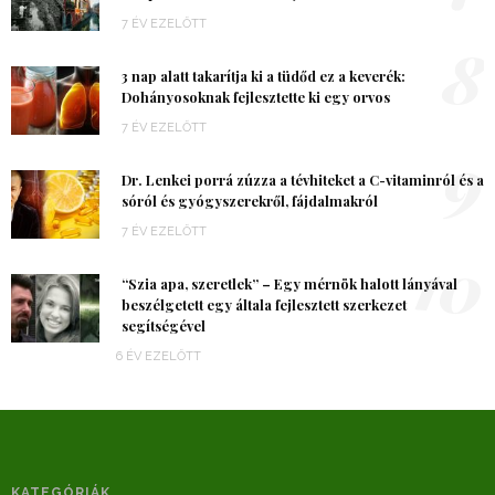
7 ÉV EZELŐTT
8
3 nap alatt takarítja ki a tüdőd ez a keverék:
Dohányosoknak fejlesztette ki egy orvos
7 ÉV EZELŐTT
9
Dr. Lenkei porrá zúzza a tévhiteket a C-vitaminról és a
sóról és gyógyszerekről, fájdalmakról
7 ÉV EZELŐTT
10
“Szia apa, szeretlek” – Egy mérnök halott lányával
beszélgetett egy általa fejlesztett szerkezet
segítségével
6 ÉV EZELŐTT
KATEGÓRIÁK