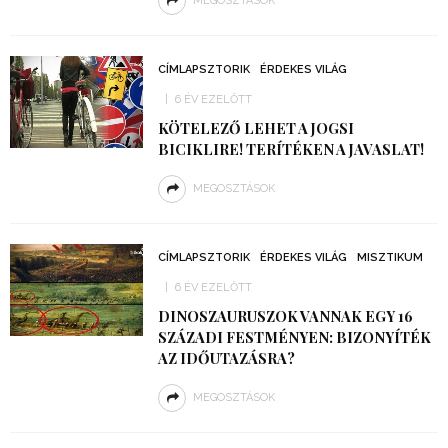
MEGOSZTÁSOK
CÍMLAPSZTORIK
ÉRDEKES VILÁG
6 ÉV EZELŐTT
KÖTELEZŐ LEHET A JOGSI
BICIKLIRE! TERÍTÉKEN A JAVASLAT!
MEGOSZTÁSOK
CÍMLAPSZTORIK
ÉRDEKES VILÁG
MISZTIKUM
6 ÉV EZELŐTT
DINOSZAURUSZOK VANNAK EGY 16
SZÁZADI FESTMÉNYEN: BIZONYÍTÉK
AZ IDŐUTAZÁSRA?
MEGOSZTÁSOK