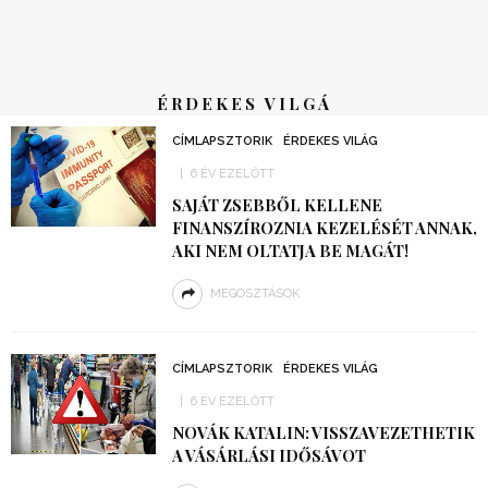
ÉRDEKES VILGÁ
CÍMLAPSZTORIK
ÉRDEKES VILÁG
6 ÉV EZELŐTT
SAJÁT ZSEBBŐL KELLENE
FINANSZÍROZNIA KEZELÉSÉT ANNAK,
AKI NEM OLTATJA BE MAGÁT!
MEGOSZTÁSOK
CÍMLAPSZTORIK
ÉRDEKES VILÁG
6 ÉV EZELŐTT
NOVÁK KATALIN: VISSZAVEZETHETIK
A VÁSÁRLÁSI IDŐSÁVOT