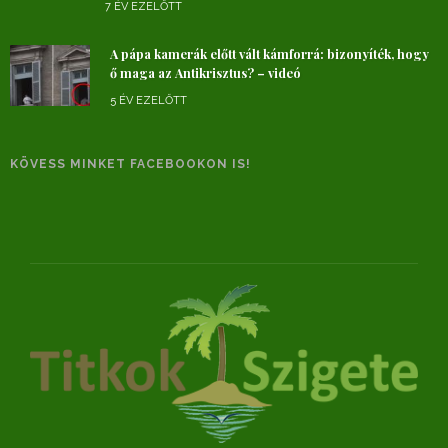
7 ÉV EZELŐTT
A pápa kamerák előtt vált kámforrá: bizonyíték, hogy
ő maga az Antikrisztus? – videó
5 ÉV EZELŐTT
KÖVESS MINKET FACEBOOKON IS!