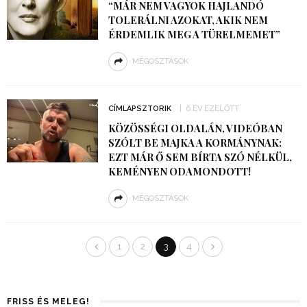
“MÁR NEM VAGYOK HAJLANDÓ
TOLERÁLNI AZOKAT, AKIK NEM
ÉRDEMLIK MEG A TÜRELMEMET”
MEGOSZTÁSOK
CÍMLAPSZTORIK
6 ÉV EZELŐTT
KÖZÖSSÉGI OLDALÁN, VIDEÓBAN
SZÓLT BE MAJKA A KORMÁNYNAK:
EZT MÁR Ő SEM BÍRTA SZÓ NÉLKÜL,
KEMÉNYEN ODAMONDOTT!
MEGOSZTÁSOK
1
2
3
4
FRISS ÉS MELEG!