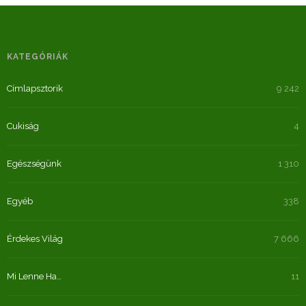
KATEGÓRIÁK
Címlapsztorik
9 242
Cukiság
4
Egészségünk
1 310
Egyéb
338
Érdekes Világ
7 666
Mi Lenne Ha…
11