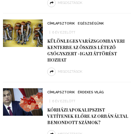
MEGOSZTÁSOK
CÍMLAPSZTORIK
EGÉSZSÉGÜNK
6 ÉV EZELŐTT
KÜLÖNLEGES VARÁZSGOMBA VERI
KENTERBE AZ ÖSSZES LÉTEZŐ
GYÓGYSZERT -IGAZI ÁTTÖRÉST
HOZHAT
MEGOSZTÁSOK
CÍMLAPSZTORIK
ÉRDEKES VILÁG
6 ÉV EZELŐTT
KÓRHÁZI APOKALIPSZIST
VETÍTENEK ELŐRE AZ ORBÁN ÁLTAL
BEMONDOTT SZÁMOK?