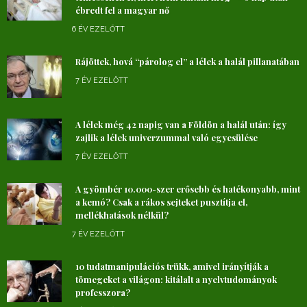
ébredt fel a magyar nő
6 ÉV EZELŐTT
Rájöttek, hová “párolog el” a lélek a halál pillanatában
7 ÉV EZELŐTT
A lélek még 42 napig van a Földön a halál után: így
zajlik a lélek univerzummal való egyesülése
7 ÉV EZELŐTT
A gyömbér 10.000-szer erősebb és hatékonyabb, mint
a kemó? Csak a rákos sejteket pusztítja el,
mellékhatások nélkül?
7 ÉV EZELŐTT
10 tudatmanipulációs trükk, amivel irányítják a
tömegeket a világon: kitálalt a nyelvtudományok
professzora?