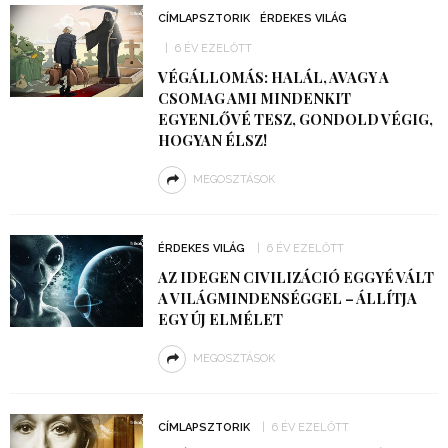
CÍMLAPSZTORIK
ÉRDEKES VILÁG
6 ÉV EZELŐTT
VÉGÁLLOMÁS: HALÁL, AVAGY A
CSOMAG AMI MINDENKIT
EGYENLŐVÉ TESZ, GONDOLD VÉGIG,
HOGYAN ÉLSZ!
MEGOSZTÁSOK
ÉRDEKES VILÁG
6 ÉV EZELŐTT
AZ IDEGEN CIVILIZÁCIÓ EGGYÉ VÁLT
A VILÁGMINDENSÉGGEL – ÁLLÍTJA
EGY ÚJ ELMÉLET
MEGOSZTÁSOK
CÍMLAPSZTORIK
6 ÉV EZELŐTT