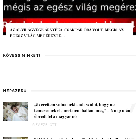
AZ AI-VILÁGVÉGE ÁRNYÉKA, CSAK PÁR ÓRA VOLT, MÉGIS AZ
EGÉSZ VILÁG MEGÉREZTE…
KÖVESS MINKET!
NÉPSZERŰ
1
„Szerettem volna nekik odaszólni, hogy ne
temessenek el, mert nem haltam meg” – 6 nap után
ébredt fel a magyar nő
6 ÉV EZELŐTT