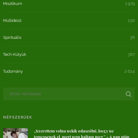
Misztikum
1 979
Múltidéző
236
Spirituális
38
Tech-Kütyük
387
Tudomány
2 624
NÉPSZERŰEK
„Szerettem volna nekik odaszólni, hogy ne
temessenek el, mert nem haltam meg” – 6 nap után