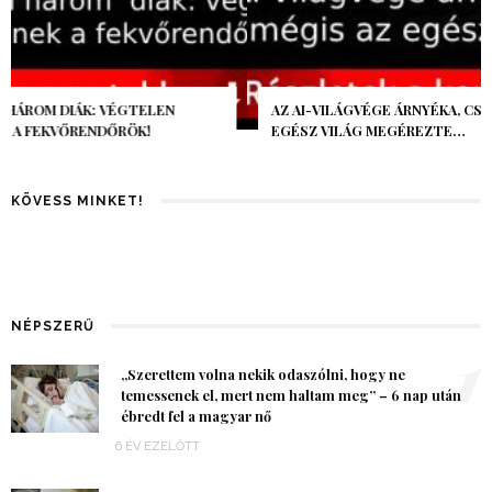
AZ AI-VILÁGVÉGE ÁRNYÉKA, CSAK PÁR ÓRA VOLT, MÉGIS AZ
EGÉSZ VILÁG MEGÉREZTE…
KÖVESS MINKET!
NÉPSZERŰ
1
„Szerettem volna nekik odaszólni, hogy ne
temessenek el, mert nem haltam meg” – 6 nap után
ébredt fel a magyar nő
6 ÉV EZELŐTT