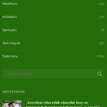
Misztikum
1 979
Múltidéző
236
Spirituális
38
Tech-Kütyük
387
Tudomány
2 624
NÉPSZERŰEK
„Szerettem volna nekik odaszólni, hogy ne
temessenek el, mert nem haltam meg” – 6 nap után