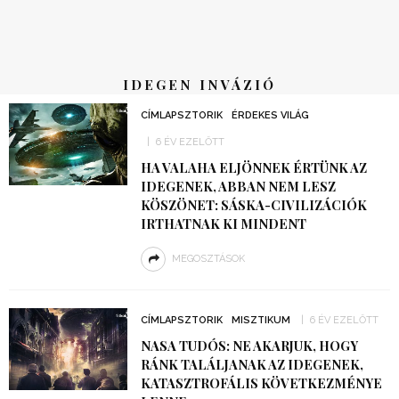
IDEGEN INVÁZIÓ
CÍMLAPSZTORIK
ÉRDEKES VILÁG
6 ÉV EZELŐTT
HA VALAHA ELJÖNNEK ÉRTÜNK AZ
IDEGENEK, ABBAN NEM LESZ
KÖSZÖNET: SÁSKA-CIVILIZÁCIÓK
IRTHATNAK KI MINDENT
MEGOSZTÁSOK
CÍMLAPSZTORIK
MISZTIKUM
6 ÉV EZELŐTT
NASA TUDÓS: NE AKARJUK, HOGY
RÁNK TALÁLJANAK AZ IDEGENEK,
KATASZTROFÁLIS KÖVETKEZMÉNYE