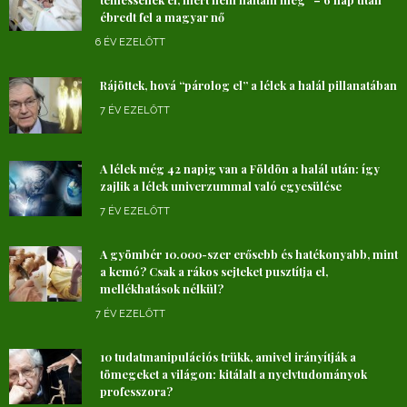
ébredt fel a magyar nő
6 ÉV EZELŐTT
Rájöttek, hová “párolog el” a lélek a halál pillanatában
7 ÉV EZELŐTT
A lélek még 42 napig van a Földön a halál után: így
zajlik a lélek univerzummal való egyesülése
7 ÉV EZELŐTT
A gyömbér 10.000-szer erősebb és hatékonyabb, mint
a kemó? Csak a rákos sejteket pusztítja el,
mellékhatások nélkül?
7 ÉV EZELŐTT
10 tudatmanipulációs trükk, amivel irányítják a
tömegeket a világon: kitálalt a nyelvtudományok
professzora?