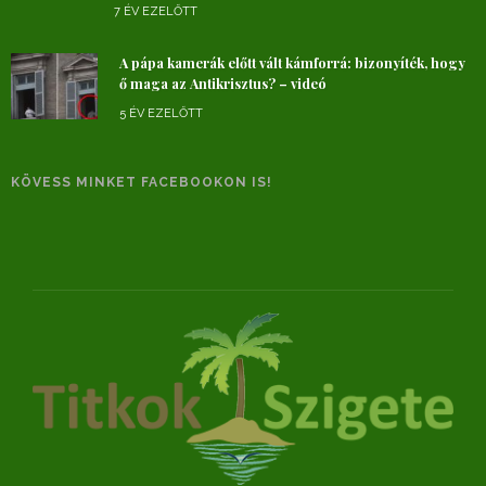
7 ÉV EZELŐTT
A pápa kamerák előtt vált kámforrá: bizonyíték, hogy
ő maga az Antikrisztus? – videó
5 ÉV EZELŐTT
KÖVESS MINKET FACEBOOKON IS!