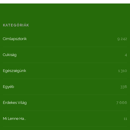
KATEGÓRIÁK
Címlapsztorik
9 242
Cukiság
4
Egészségünk
1 310
Egyéb
338
Érdekes Világ
7 666
Mi Lenne Ha…
11