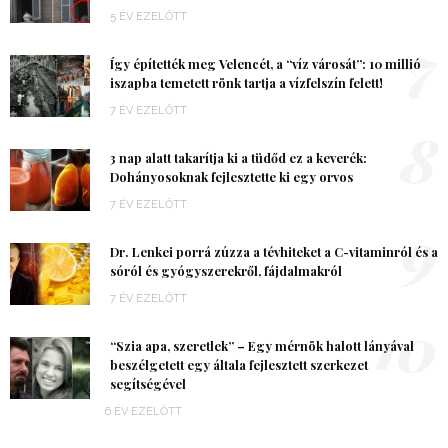
5 ÉV EZELŐTT
7
Így építették meg Velencét, a “víz városát”: 10 millió
iszapba temetett rönk tartja a vízfelszín felett!
7 ÉV EZELŐTT
8
3 nap alatt takarítja ki a tüdőd ez a keverék:
Dohányosoknak fejlesztette ki egy orvos
7 ÉV EZELŐTT
9
Dr. Lenkei porrá zúzza a tévhiteket a C-vitaminról és a
sóról és gyógyszerekről, fájdalmakról
7 ÉV EZELŐTT
10
“Szia apa, szeretlek” – Egy mérnök halott lányával
beszélgetett egy általa fejlesztett szerkezet
segítségével
6 ÉV EZELŐTT