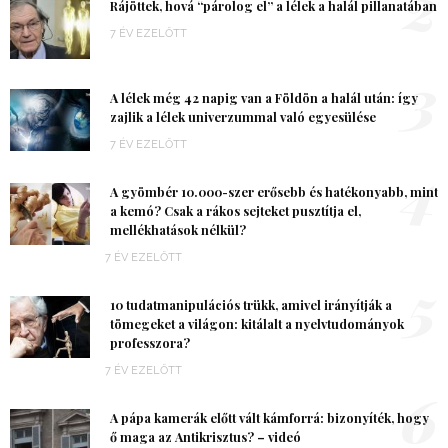
2
Rájöttek, hová “párolog el” a lélek a halál pillanatában
7 ÉV EZELŐTT
3
A lélek még 42 napig van a Földön a halál után: így
zajlik a lélek univerzummal való egyesülése
7 ÉV EZELŐTT
4
A gyömbér 10.000-szer erősebb és hatékonyabb, mint
a kemó? Csak a rákos sejteket pusztítja el,
mellékhatások nélkül?
7 ÉV EZELŐTT
5
10 tudatmanipulációs trükk, amivel irányítják a
tömegeket a világon: kitálalt a nyelvtudományok
professzora?
7 ÉV EZELŐTT
6
A pápa kamerák előtt vált kámforrá: bizonyíték, hogy
ő maga az Antikrisztus? – videó