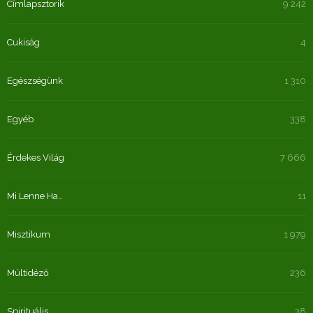
Címlapsztorik
9 242
Cukiság
4
Egészségünk
1 310
Egyéb
338
Érdekes Világ
7 666
Mi Lenne Ha…
11
Misztikum
1 979
Múltidéző
236
Spirituális
38