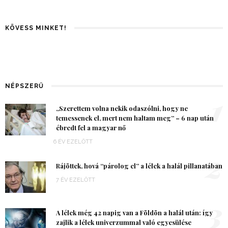
KÖVESS MINKET!
NÉPSZERŰ
1
„Szerettem volna nekik odaszólni, hogy ne
temessenek el, mert nem haltam meg” – 6 nap után
ébredt fel a magyar nő
6 ÉV EZELŐTT
2
Rájöttek, hová “párolog el” a lélek a halál pillanatában
7 ÉV EZELŐTT
3
A lélek még 42 napig van a Földön a halál után: így
zajlik a lélek univerzummal való egyesülése