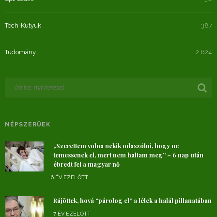
Tech-Kütyük
387
Tudomány
2 624
NÉPSZERŰEK
„Szerettem volna nekik odaszólni, hogy ne
temessenek el, mert nem haltam meg” – 6 nap után
ébredt fel a magyar nő
6 ÉV EZELŐTT
Rájöttek, hová “párolog el” a lélek a halál pillanatában
7 ÉV EZELŐTT