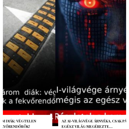
AZ AI-VILÁGVÉGE ÁRNYÉKA, CSAK PÁR ÓRA VOLT, MÉGIS AZ
EGÉSZ VILÁG MEGÉREZTE…