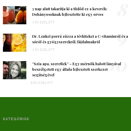
8
3 nap alatt takarítja ki a tüdőd ez a keverék:
Dohányosoknak fejlesztette ki egy orvos
7 ÉV EZELŐTT
9
Dr. Lenkei porrá zúzza a tévhiteket a C-vitaminról és a
sóról és gyógyszerekről, fájdalmakról
7 ÉV EZELŐTT
10
“Szia apa, szeretlek” – Egy mérnök halott lányával
beszélgetett egy általa fejlesztett szerkezet
segítségével
6 ÉV EZELŐTT
KATEGÓRIÁK