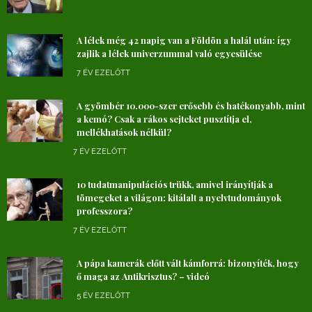
A lélek még 42 napig van a Földön a halál után: így
zajlik a lélek univerzummal való egyesülése
7 ÉV EZELŐTT
A gyömbér 10.000-szer erősebb és hatékonyabb, mint
a kemó? Csak a rákos sejteket pusztítja el,
mellékhatások nélkül?
7 ÉV EZELŐTT
10 tudatmanipulációs trükk, amivel irányítják a
tömegeket a világon: kitálalt a nyelvtudományok
professzora?
7 ÉV EZELŐTT
A pápa kamerák előtt vált kámforrá: bizonyíték, hogy
ő maga az Antikrisztus? – videó
5 ÉV EZELŐTT