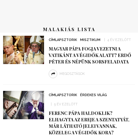
MALAKIÁS LISTA
CÍMLAPSZTORIK
MISZTIKUM
4 ÉV EZELŐTT
MAGYAR PÁPA FOGJA VEZETNI A
VATIKÁNT A VÉGIDŐK ALATT? ERDŐ
PÉTER ÉS NÉPÜNK SORSFELADATA
MEGOSZTÁSOK
CÍMLAPSZTORIK
ÉRDEKES VILÁG
5 ÉV EZELŐTT
FERENC PÁPA HALDOKLIK?
ELHAGYTA AZ EREJE A SZENTATYÁT,
MÁR LÁTHATÓ JELEI VANNAK,
KÖZELEG A VÉGIDŐK KORA?