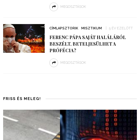
MEGOSZTÁSOK
CÍMLAPSZTORIK
MISZTIKUM
5 ÉV EZELŐTT
FERENC PÁPA SAJÁT HALÁLÁRÓL
BESZÉLT, BETELJESÜLHET A
PRÓFÉCIA?
MEGOSZTÁSOK
FRISS ÉS MELEG!