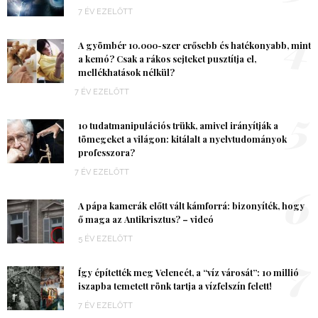
7 ÉV EZELŐTT
4
A gyömbér 10.000-szer erősebb és hatékonyabb, mint
a kemó? Csak a rákos sejteket pusztítja el,
mellékhatások nélkül?
7 ÉV EZELŐTT
5
10 tudatmanipulációs trükk, amivel irányítják a
tömegeket a világon: kitálalt a nyelvtudományok
professzora?
7 ÉV EZELŐTT
6
A pápa kamerák előtt vált kámforrá: bizonyíték, hogy
ő maga az Antikrisztus? – videó
5 ÉV EZELŐTT
7
Így építették meg Velencét, a “víz városát”: 10 millió
iszapba temetett rönk tartja a vízfelszín felett!
7 ÉV EZELŐTT