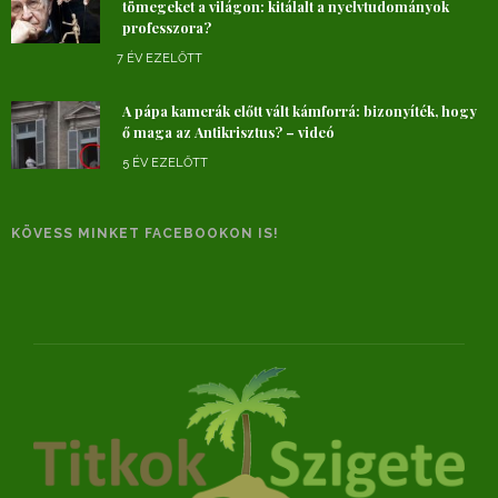
tömegeket a világon: kitálalt a nyelvtudományok
professzora?
7 ÉV EZELŐTT
A pápa kamerák előtt vált kámforrá: bizonyíték, hogy
ő maga az Antikrisztus? – videó
5 ÉV EZELŐTT
KÖVESS MINKET FACEBOOKON IS!