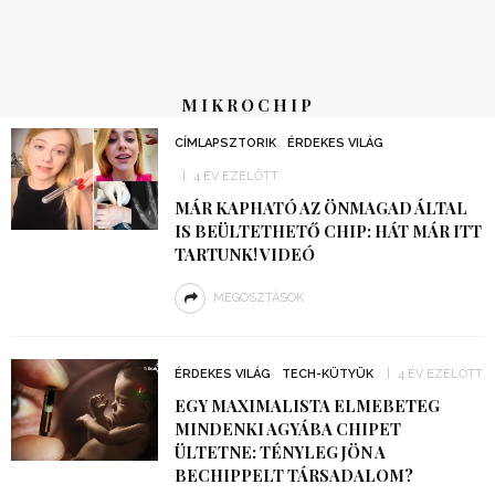
MIKROCHIP
CÍMLAPSZTORIK
ÉRDEKES VILÁG
4 ÉV EZELŐTT
MÁR KAPHATÓ AZ ÖNMAGAD ÁLTAL
IS BEÜLTETHETŐ CHIP: HÁT MÁR ITT
TARTUNK! VIDEÓ
MEGOSZTÁSOK
ÉRDEKES VILÁG
TECH-KÜTYÜK
4 ÉV EZELŐTT
EGY MAXIMALISTA ELMEBETEG
MINDENKI AGYÁBA CHIPET
ÜLTETNE: TÉNYLEG JÖN A
BECHIPPELT TÁRSADALOM?