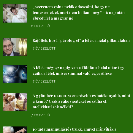
„Szerettem volna nekik odaszólni, hogy ne
temessenek el, mert nem haltam meg” – 6 nap után
ébredt fel a magyar nő
6 ÉV EZELŐTT
Rájöttek, hová “párolog el” a lélek a halál pillanatában
7 ÉV EZELŐTT
A lélek még 42 napig van a Földön a halál után: így
zajlik a lélek univerzummal való egyesülése
7 ÉV EZELŐTT
A gyömbér 10.000-szer erősebb és hatékonyabb, mint
a kemó? Csak a rákos sejteket pusztítja el,
mellékhatások nélkül?
7 ÉV EZELŐTT
10 tudatmanipulációs trükk, amivel irányítják a