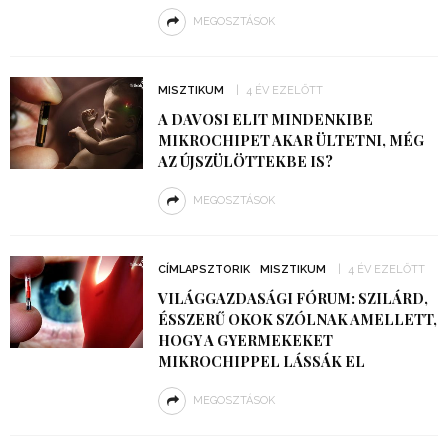
MEGOSZTÁSOK
MISZTIKUM
4 ÉV EZELŐTT
A DAVOSI ELIT MINDENKIBE
MIKROCHIPET AKAR ÜLTETNI, MÉG
AZ ÚJSZÜLÖTTEKBE IS?
MEGOSZTÁSOK
CÍMLAPSZTORIK
MISZTIKUM
4 ÉV EZELŐTT
VILÁGGAZDASÁGI FÓRUM: SZILÁRD,
ÉSSZERŰ OKOK SZÓLNAK AMELLETT,
HOGY A GYERMEKEKET
MIKROCHIPPEL LÁSSÁK EL
MEGOSZTÁSOK