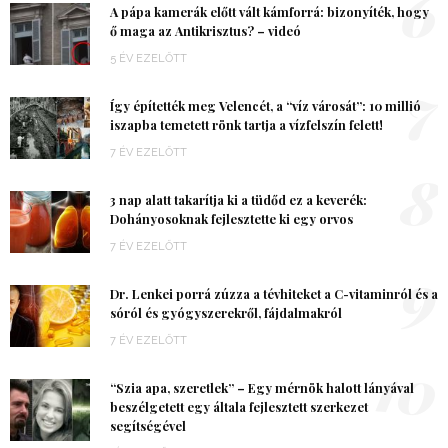
6
A pápa kamerák előtt vált kámforrá: bizonyíték, hogy
ő maga az Antikrisztus? – videó
5 ÉV EZELŐTT
7
Így építették meg Velencét, a “víz városát”: 10 millió
iszapba temetett rönk tartja a vízfelszín felett!
7 ÉV EZELŐTT
8
3 nap alatt takarítja ki a tüdőd ez a keverék:
Dohányosoknak fejlesztette ki egy orvos
7 ÉV EZELŐTT
9
Dr. Lenkei porrá zúzza a tévhiteket a C-vitaminról és a
sóról és gyógyszerekről, fájdalmakról
7 ÉV EZELŐTT
10
“Szia apa, szeretlek” – Egy mérnök halott lányával
beszélgetett egy általa fejlesztett szerkezet
segítségével