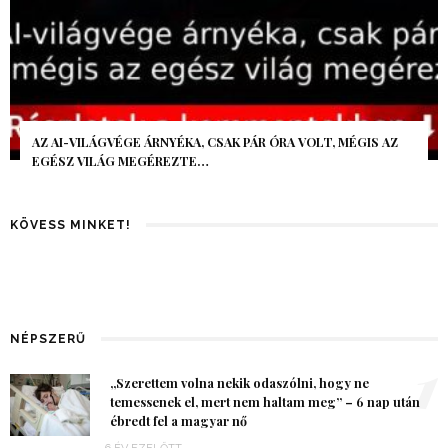
AZ AI-VILÁGVÉGE ÁRNYÉKA, CSAK PÁR ÓRA VOLT, MÉGIS AZ
EGÉSZ VILÁG MEGÉREZTE…
KÖVESS MINKET!
NÉPSZERŰ
1
„Szerettem volna nekik odaszólni, hogy ne
temessenek el, mert nem haltam meg” – 6 nap után
ébredt fel a magyar nő