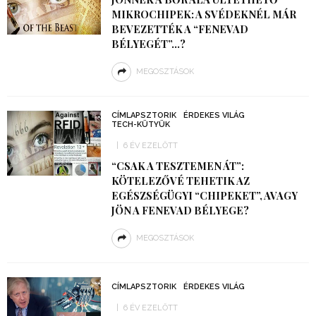
MIKROCHIPEK: A SVÉDEKNÉL MÁR
BEVEZETTÉK A “FENEVAD
BÉLYEGÉT”…?
MEGOSZTÁSOK
CÍMLAPSZTORIK
ÉRDEKES VILÁG
TECH-KÜTYÜK
6 ÉV EZELŐTT
“CSAK A TESZTEMEN ÁT”:
KÖTELEZŐVÉ TEHETIK AZ
EGÉSZSÉGÜGYI “CHIPEKET”, AVAGY
JÖN A FENEVAD BÉLYEGE?
MEGOSZTÁSOK
CÍMLAPSZTORIK
ÉRDEKES VILÁG
6 ÉV EZELŐTT