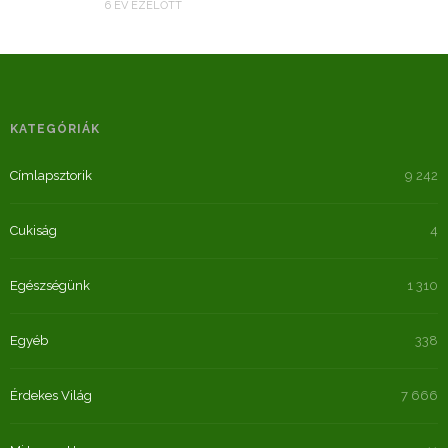
6 ÉV EZELŐTT
KATEGÓRIÁK
Címlapsztorik
9 242
Cukiság
4
Egészségünk
1 310
Egyéb
338
Érdekes Világ
7 666