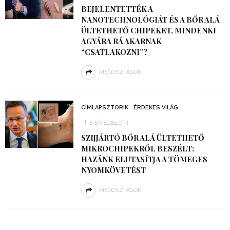
BEJELENTETTÉK A
NANOTECHNOLÓGIÁT ÉS A BŐR ALÁ
ÜLTETHETŐ CHIPEKET, MINDENKI
AGYÁRA RÁ AKARNAK
“CSATLAKOZNI”?
MEGOSZTÁSOK
CÍMLAPSZTORIK
ÉRDEKES VILÁG
6 ÉV EZELŐTT
SZIJJÁRTÓ BŐR ALÁ ÜLTETHETŐ
MIKROCHIPEKRŐL BESZÉLT:
HAZÁNK ELUTASÍTJA A TÖMEGES
NYOMKÖVETÉST
MEGOSZTÁSOK