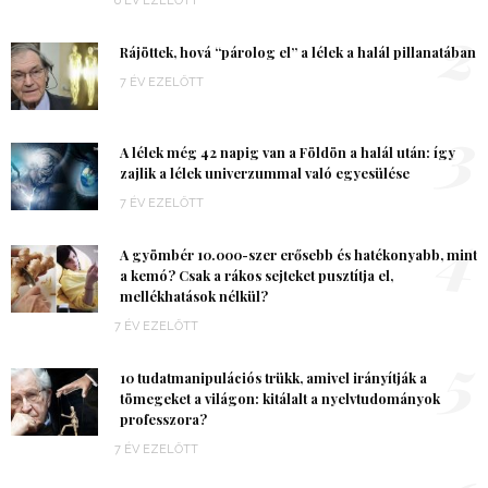
6 ÉV EZELŐTT
2
Rájöttek, hová “párolog el” a lélek a halál pillanatában
7 ÉV EZELŐTT
3
A lélek még 42 napig van a Földön a halál után: így
zajlik a lélek univerzummal való egyesülése
7 ÉV EZELŐTT
4
A gyömbér 10.000-szer erősebb és hatékonyabb, mint
a kemó? Csak a rákos sejteket pusztítja el,
mellékhatások nélkül?
7 ÉV EZELŐTT
5
10 tudatmanipulációs trükk, amivel irányítják a
tömegeket a világon: kitálalt a nyelvtudományok
professzora?
7 ÉV EZELŐTT