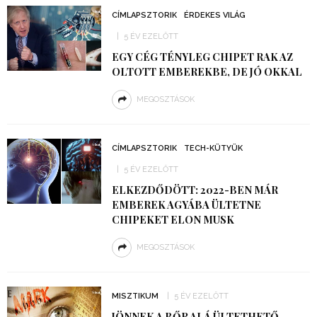
CÍMLAPSZTORIK
ÉRDEKES VILÁG
5 ÉV EZELŐTT
EGY CÉG TÉNYLEG CHIPET RAK AZ
OLTOTT EMBEREKBE, DE JÓ OKKAL
MEGOSZTÁSOK
CÍMLAPSZTORIK
TECH-KÜTYÜK
5 ÉV EZELŐTT
ELKEZDŐDÖTT: 2022-BEN MÁR
EMBEREK AGYÁBA ÜLTETNE
CHIPEKET ELON MUSK
MEGOSZTÁSOK
MISZTIKUM
5 ÉV EZELŐTT
JÖNNEK A BŐR ALÁ ÜLTETHETŐ