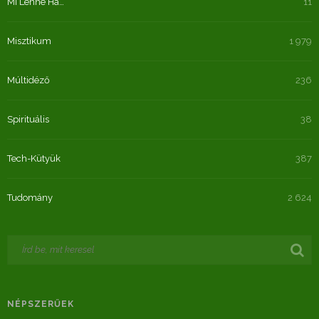
Mi Lenne Ha…
11
Misztikum
1 979
Múltidéző
236
Spirituális
38
Tech-Kütyük
387
Tudomány
2 624
NÉPSZERŰEK