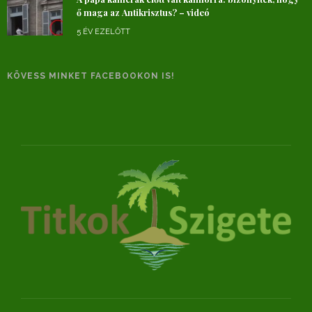
ő maga az Antikrisztus? – videó
5 ÉV EZELŐTT
KÖVESS MINKET FACEBOOKON IS!