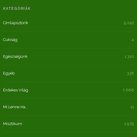
KATEGÓRIÁK
Címlapsztorik
9 242
Cukiság
4
Egészségünk
1 310
Egyéb
338
Érdekes Világ
7 666
Mi Lenne Ha…
11
Misztikum
1 979