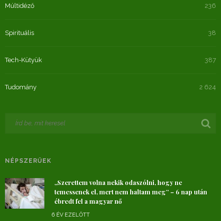
Múltidéző
236
Spirituális
38
Tech-Kütyük
387
Tudomány
2 624
NÉPSZERŰEK
„Szerettem volna nekik odaszólni, hogy ne
temessenek el, mert nem haltam meg” – 6 nap után
ébredt fel a magyar nő
6 ÉV EZELŐTT