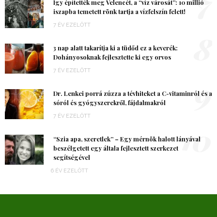
7
Így építették meg Velencét, a “víz városát”: 10 millió
iszapba temetett rönk tartja a vízfelszín felett!
7 ÉV EZELŐTT
8
3 nap alatt takarítja ki a tüdőd ez a keverék:
Dohányosoknak fejlesztette ki egy orvos
7 ÉV EZELŐTT
9
Dr. Lenkei porrá zúzza a tévhiteket a C-vitaminról és a
sóról és gyógyszerekről, fájdalmakról
7 ÉV EZELŐTT
10
“Szia apa, szeretlek” – Egy mérnök halott lányával
beszélgetett egy általa fejlesztett szerkezet
segítségével
6 ÉV EZELŐTT