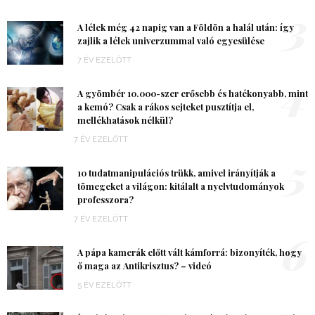
3
A lélek még 42 napig van a Földön a halál után: így
zajlik a lélek univerzummal való egyesülése
7 ÉV EZELŐTT
4
A gyömbér 10.000-szer erősebb és hatékonyabb, mint
a kemó? Csak a rákos sejteket pusztítja el,
mellékhatások nélkül?
7 ÉV EZELŐTT
5
10 tudatmanipulációs trükk, amivel irányítják a
tömegeket a világon: kitálalt a nyelvtudományok
professzora?
7 ÉV EZELŐTT
6
A pápa kamerák előtt vált kámforrá: bizonyíték, hogy
ő maga az Antikrisztus? – videó
5 ÉV EZELŐTT