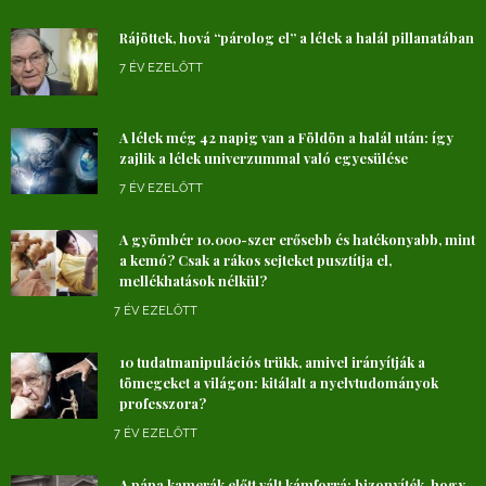
Rájöttek, hová “párolog el” a lélek a halál pillanatában
7 ÉV EZELŐTT
A lélek még 42 napig van a Földön a halál után: így
zajlik a lélek univerzummal való egyesülése
7 ÉV EZELŐTT
A gyömbér 10.000-szer erősebb és hatékonyabb, mint
a kemó? Csak a rákos sejteket pusztítja el,
mellékhatások nélkül?
7 ÉV EZELŐTT
10 tudatmanipulációs trükk, amivel irányítják a
tömegeket a világon: kitálalt a nyelvtudományok
professzora?
7 ÉV EZELŐTT
A pápa kamerák előtt vált kámforrá: bizonyíték, hogy