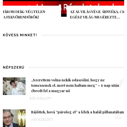
AZ AI-VILÁGVÉGE ÁRNYÉKA, CSAK PÁR ÓRA VOLT, MÉGIS AZ
EGÉSZ VILÁG MEGÉREZTE…
KÖVESS MINKET!
NÉPSZERŰ
1
„Szerettem volna nekik odaszólni, hogy ne
temessenek el, mert nem haltam meg” – 6 nap után
ébredt fel a magyar nő
6 ÉV EZELŐTT
2
Rájöttek, hová “párolog el” a lélek a halál pillanatában
7 ÉV EZELŐTT