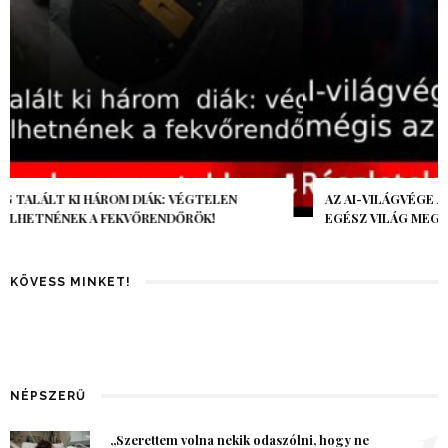
AZ AI-VILÁGVÉGE ÁRNYÉKA, CSAK PÁR ÓRA VOLT, MÉGIS AZ
EGÉSZ VILÁG MEGÉREZTE…
KÖVESS MINKET!
NÉPSZERŰ
1
„Szerettem volna nekik odaszólni, hogy ne