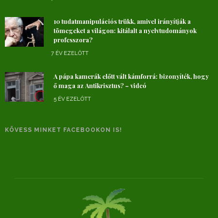
10 tudatmanipulációs trükk, amivel irányítják a
tömegeket a világon: kitálalt a nyelvtudományok
professzora?
7 ÉV EZELŐTT
A pápa kamerák előtt vált kámforrá: bizonyíték, hogy
ő maga az Antikrisztus? – videó
5 ÉV EZELŐTT
KÖVESS MINKET FACEBOOKON IS!