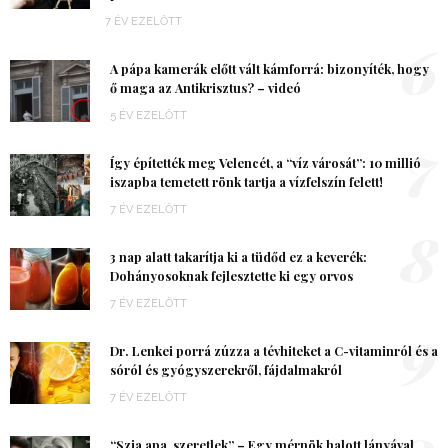
7 ÉV EZELŐTT
6
A pápa kamerák előtt vált kámforrá: bizonyíték, hogy
ő maga az Antikrisztus? – videó
5 ÉV EZELŐTT
7
Így építették meg Velencét, a “víz városát”: 10 millió
iszapba temetett rönk tartja a vízfelszín felett!
7 ÉV EZELŐTT
8
3 nap alatt takarítja ki a tüdőd ez a keverék:
Dohányosoknak fejlesztette ki egy orvos
7 ÉV EZELŐTT
9
Dr. Lenkei porrá zúzza a tévhiteket a C-vitaminról és a
sóról és gyógyszerekről, fájdalmakról
7 ÉV EZELŐTT
10
“Szia apa, szeretlek” – Egy mérnök halott lányával