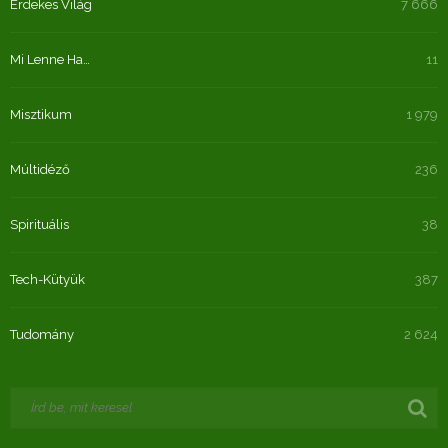
Érdekes Világ
7 666
Mi Lenne Ha…
11
Misztikum
1 979
Múltidéző
236
Spirituális
38
Tech-Kütyük
387
Tudomány
2 624