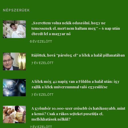
NÉPSZERŰEK
„Szerettem volna nekik odaszólni, hogy ne
temessenek el, mert nem haltam meg” – 6 nap után
ébredt fel a magyar nő
6 ÉV EZELŐTT
Rájöttek, hová “párolog el” a lélek a halál pillanatában
7 ÉV EZELŐTT
A lélek még 42 napig van a Földön a halál után: így
zajlik a lélek univerzummal való egyesülése
7 ÉV EZELŐTT
A gyömbér 10.000-szer erősebb és hatékonyabb, mint
a kemó? Csak a rákos sejteket pusztítja el,
mellékhatások nélkül?
7 ÉV EZELŐTT