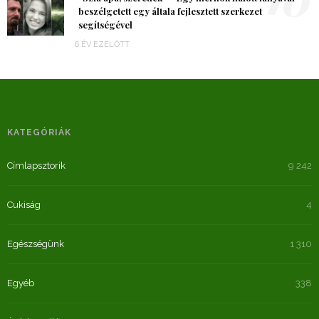
beszélgetett egy általa fejlesztett szerkezet
segítségével
6 ÉV EZELŐTT
KATEGÓRIÁK
Címlapsztorik
9 242
Cukiság
4
Egészségünk
1 310
Egyéb
338