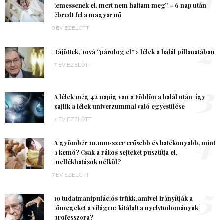
temessenek el, mert nem haltam meg” – 6 nap után
ébredt fel a magyar nő
6 ÉV EZELŐTT
2
Rájöttek, hová “párolog el” a lélek a halál pillanatában
7 ÉV EZELŐTT
3
A lélek még 42 napig van a Földön a halál után: így
zajlik a lélek univerzummal való egyesülése
7 ÉV EZELŐTT
4
A gyömbér 10.000-szer erősebb és hatékonyabb, mint
a kemó? Csak a rákos sejteket pusztítja el,
mellékhatások nélkül?
7 ÉV EZELŐTT
5
10 tudatmanipulációs trükk, amivel irányítják a
tömegeket a világon: kitálalt a nyelvtudományok
professzora?