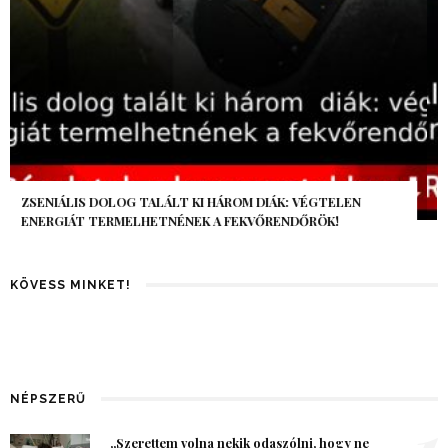
AZ AI-VILÁGVÉGE ÁRNYÉKA, CSAK PÁR ÓRA VOLT, MÉGIS AZ
EGÉSZ VILÁG MEGÉREZTE…
KÖVESS MINKET!
NÉPSZERŰ
1
„Szerettem volna nekik odaszólni, hogy ne