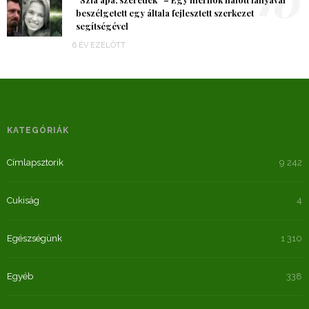
10
beszélgetett egy általa fejlesztett szerkezet
segítségével
6 ÉV EZELŐTT
KATEGÓRIÁK
Címlapsztorik
9 242
Cukiság
4
Egészségünk
1 310
Egyéb
338