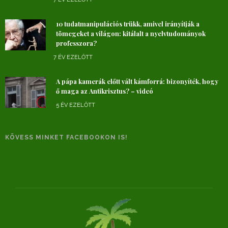
10 tudatmanipulációs trükk, amivel irányítják a
tömegeket a világon: kitálalt a nyelvtudományok
professzora?
7 ÉV EZELŐTT
A pápa kamerák előtt vált kámforrá: bizonyíték, hogy
ő maga az Antikrisztus? – videó
5 ÉV EZELŐTT
KÖVESS MINKET FACEBOOKON IS!