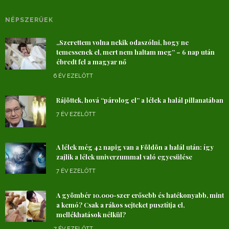
NÉPSZERŰEK
„Szerettem volna nekik odaszólni, hogy ne
temessenek el, mert nem haltam meg” – 6 nap után
ébredt fel a magyar nő
6 ÉV EZELŐTT
Rájöttek, hová “párolog el” a lélek a halál pillanatában
7 ÉV EZELŐTT
A lélek még 42 napig van a Földön a halál után: így
zajlik a lélek univerzummal való egyesülése
7 ÉV EZELŐTT
A gyömbér 10.000-szer erősebb és hatékonyabb, mint
a kemó? Csak a rákos sejteket pusztítja el,
mellékhatások nélkül?
7 ÉV EZELŐTT