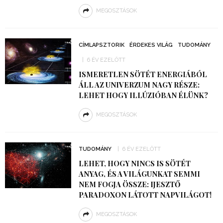
MEGOSZTÁSOK
CÍMLAPSZTORIK
ÉRDEKES VILÁG
TUDOMÁNY
6 ÉV EZELŐTT
ISMERETLEN SÖTÉT ENERGIÁBÓL
ÁLL AZ UNIVERZUM NAGY RÉSZE:
LEHET HOGY ILLÚZIÓBAN ÉLÜNK?
MEGOSZTÁSOK
TUDOMÁNY
6 ÉV EZELŐTT
LEHET, HOGY NINCS IS SÖTÉT
ANYAG, ÉS A VILÁGUNKAT SEMMI
NEM FOGJA ÖSSZE: IJESZTŐ
PARADOXON LÁTOTT NAPVILÁGOT!
MEGOSZTÁSOK