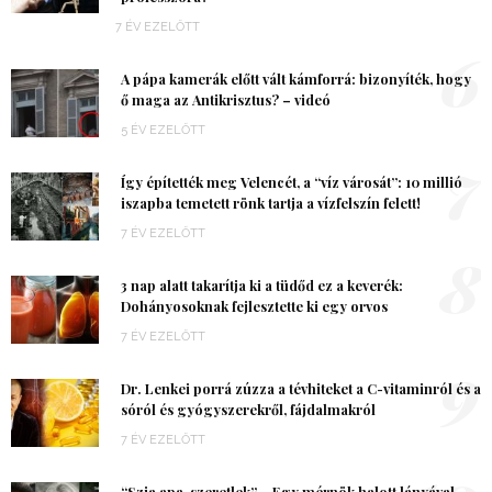
7 ÉV EZELŐTT
6
A pápa kamerák előtt vált kámforrá: bizonyíték, hogy
ő maga az Antikrisztus? – videó
5 ÉV EZELŐTT
7
Így építették meg Velencét, a “víz városát”: 10 millió
iszapba temetett rönk tartja a vízfelszín felett!
7 ÉV EZELŐTT
8
3 nap alatt takarítja ki a tüdőd ez a keverék:
Dohányosoknak fejlesztette ki egy orvos
7 ÉV EZELŐTT
9
Dr. Lenkei porrá zúzza a tévhiteket a C-vitaminról és a
sóról és gyógyszerekről, fájdalmakról
7 ÉV EZELŐTT
“Szia apa, szeretlek” – Egy mérnök halott lányával