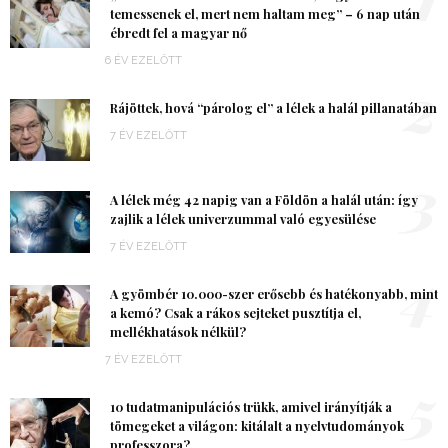
temessenek el, mert nem haltam meg” – 6 nap után
ébredt fel a magyar nő
6 ÉV EZELŐTT
2
Rájöttek, hová “párolog el” a lélek a halál pillanatában
7 ÉV EZELŐTT
3
A lélek még 42 napig van a Földön a halál után: így
zajlik a lélek univerzummal való egyesülése
7 ÉV EZELŐTT
4
A gyömbér 10.000-szer erősebb és hatékonyabb, mint
a kemó? Csak a rákos sejteket pusztítja el,
mellékhatások nélkül?
7 ÉV EZELŐTT
5
10 tudatmanipulációs trükk, amivel irányítják a
tömegeket a világon: kitálalt a nyelvtudományok
professzora?