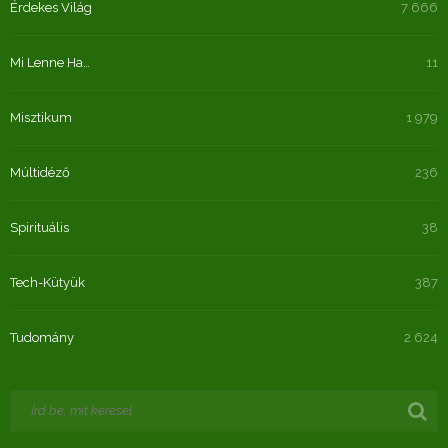
Érdekes Világ
7 666
Mi Lenne Ha…
11
Misztikum
1 979
Múltidéző
236
Spirituális
38
Tech-Kütyük
387
Tudomány
2 624