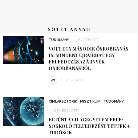
SÖTÉT ANYAG
TUDOMÁNY
3 ÉV EZELŐTT
VOLT EGY MÁSODIK ŐSROBBANÁS
IS: MINDENT ÚJRAÍRHAT EGY
FELFEDEZÉS AZ ÁRNYÉK
ŐSROBBANÁSRÓL
MEGOSZTÁSOK
CÍMLAPSZTORIK
MISZTIKUM
TUDOMÁNY
6 ÉV EZELŐTT
ELTŰNT A VILÁGEGYETEM FELE:
SOKKOLÓ FELFEDEZÉST TETTEK A
TUDÓSOK