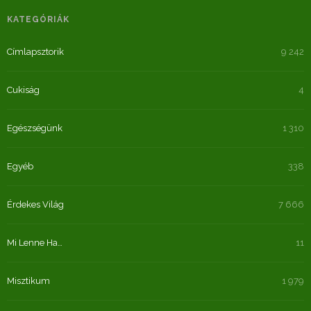
KATEGÓRIÁK
Címlapsztorik
9 242
Cukiság
4
Egészségünk
1 310
Egyéb
338
Érdekes Világ
7 666
Mi Lenne Ha…
11
Misztikum
1 979