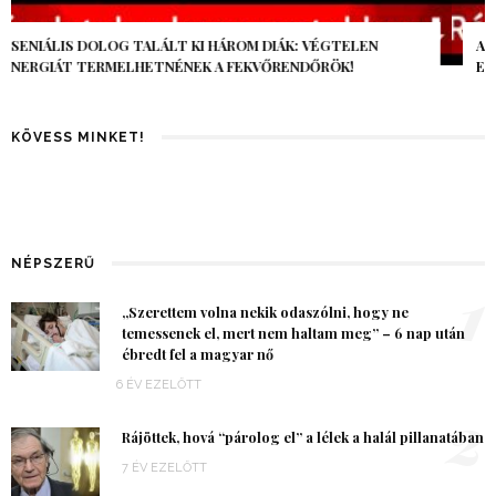
AZ AI-VILÁGVÉGE ÁRNYÉKA, CSAK PÁR ÓRA VOLT, MÉGIS AZ
EGÉSZ VILÁG MEGÉREZTE…
KÖVESS MINKET!
NÉPSZERŰ
1
„Szerettem volna nekik odaszólni, hogy ne
temessenek el, mert nem haltam meg” – 6 nap után
ébredt fel a magyar nő
6 ÉV EZELŐTT
2
Rájöttek, hová “párolog el” a lélek a halál pillanatában
7 ÉV EZELŐTT