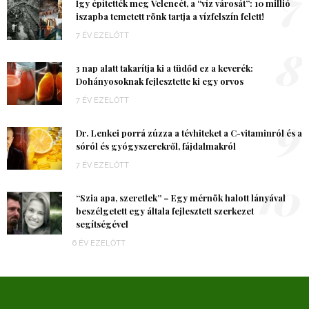
7
Így építették meg Velencét, a “víz városát”: 10 millió
iszapba temetett rönk tartja a vízfelszín felett!
7 ÉV EZELŐTT
8
3 nap alatt takarítja ki a tüdőd ez a keverék:
Dohányosoknak fejlesztette ki egy orvos
7 ÉV EZELŐTT
9
Dr. Lenkei porrá zúzza a tévhiteket a C-vitaminról és a
sóról és gyógyszerekről, fájdalmakról
7 ÉV EZELŐTT
10
“Szia apa, szeretlek” – Egy mérnök halott lányával
beszélgetett egy általa fejlesztett szerkezet
segítségével
6 ÉV EZELŐTT