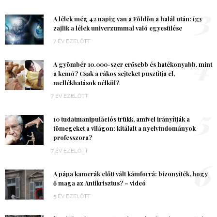
3
A lélek még 42 napig van a Földön a halál után: így
zajlik a lélek univerzummal való egyesülése
7 ÉV EZELŐTT
4
A gyömbér 10.000-szer erősebb és hatékonyabb, mint
a kemó? Csak a rákos sejteket pusztítja el,
mellékhatások nélkül?
7 ÉV EZELŐTT
5
10 tudatmanipulációs trükk, amivel irányítják a
tömegeket a világon: kitálalt a nyelvtudományok
professzora?
7 ÉV EZELŐTT
6
A pápa kamerák előtt vált kámforrá: bizonyíték, hogy
ő maga az Antikrisztus? – videó
5 ÉV EZELŐTT