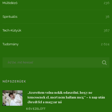
Múltidéző
236
Spirituális
38
Tech-Kütyük
387
Tudomány
2 624
NÉPSZERŰEK
„Szerettem volna nekik odaszólni, hogy ne
temessenek el, mert nem haltam meg” – 6 nap után
ébredt fel a magyar nő
6 ÉV EZELŐTT