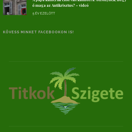
ő maga az Antikrisztus? – videó
5 ÉV EZELŐTT
KÖVESS MINKET FACEBOOKON IS!