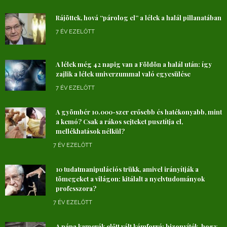
Rájöttek, hová “párolog el” a lélek a halál pillanatában
7 ÉV EZELŐTT
A lélek még 42 napig van a Földön a halál után: így
zajlik a lélek univerzummal való egyesülése
7 ÉV EZELŐTT
A gyömbér 10.000-szer erősebb és hatékonyabb, mint
a kemó? Csak a rákos sejteket pusztítja el,
mellékhatások nélkül?
7 ÉV EZELŐTT
10 tudatmanipulációs trükk, amivel irányítják a
tömegeket a világon: kitálalt a nyelvtudományok
professzora?
7 ÉV EZELŐTT
A pápa kamerák előtt vált kámforrá: bizonyíték, hogy