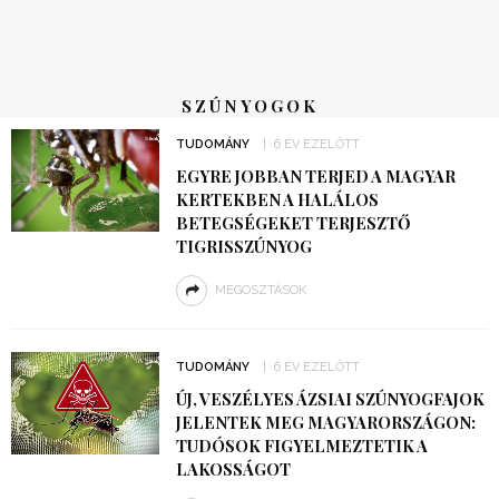
SZÚNYOGOK
TUDOMÁNY
6 ÉV EZELŐTT
EGYRE JOBBAN TERJED A MAGYAR
KERTEKBEN A HALÁLOS
BETEGSÉGEKET TERJESZTŐ
TIGRISSZÚNYOG
MEGOSZTÁSOK
TUDOMÁNY
6 ÉV EZELŐTT
ÚJ, VESZÉLYES ÁZSIAI SZÚNYOGFAJOK
JELENTEK MEG MAGYARORSZÁGON:
TUDÓSOK FIGYELMEZTETIK A
LAKOSSÁGOT