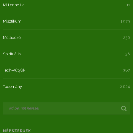
Mi Lenne Ha…
11
Misztikum
1 979
Múltidéző
236
Spirituális
38
Tech-Kütyük
387
Tudomány
2 624
NÉPSZERŰEK