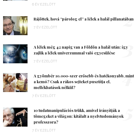
6 ÉV EZELŐTT
2
Rájöttek, hová “párolog el” a lélek a halál pillanatában
7 ÉV EZELŐTT
3
A lélek még 42 napig van a Földön a halál után: így
zajlik a lélek univerzummal való egyesülése
7 ÉV EZELŐTT
4
A gyömbér 10.000-szer erősebb és hatékonyabb, mint
a kemó? Csak a rákos sejteket pusztítja el,
mellékhatások nélkül?
7 ÉV EZELŐTT
5
10 tudatmanipulációs trükk, amivel irányítják a
tömegeket a világon: kitálalt a nyelvtudományok
professzora?
7 ÉV EZELŐTT