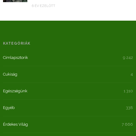
6 ÉV EZELŐTT
KATEGÓRIÁK
Címlapsztorik
9 242
Cukiság
4
Egészségünk
1 310
Egyéb
338
Érdekes Világ
7 666