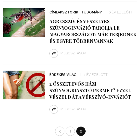
CÍMLAPSZTORIK
TUDOMÁNY
6 ÉV EZELŐTT
AGRESSZÍV ÉS VESZÉLYES
SZÚNYOGINVÁZIÓ TAROLJA LE
MAGYARORSZÁGOT: MÁR TERJEDNEK
ÉS EGYRE TÖBBEN VANNAK
MEGOSZTÁSOK
ÉRDEKES VILÁG
7 ÉV EZELŐTT
2 ÖSSZETEVŐS HÁZI
SZÚNYOGRIASZTÓ PERMET? EZZEL
VÉSZELD ÁT A VÉRSZÍVÓ-INVÁZIÓT
MEGOSZTÁSOK
1
2