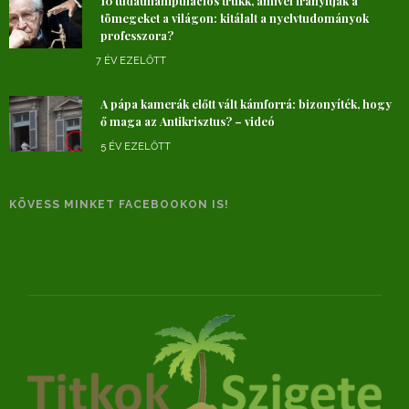
10 tudatmanipulációs trükk, amivel irányítják a
tömegeket a világon: kitálalt a nyelvtudományok
professzora?
7 ÉV EZELŐTT
A pápa kamerák előtt vált kámforrá: bizonyíték, hogy
ő maga az Antikrisztus? – videó
5 ÉV EZELŐTT
KÖVESS MINKET FACEBOOKON IS!