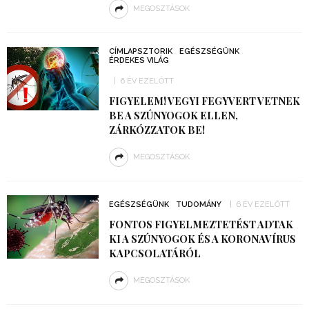
MEGOSZTÁSOK
CÍMLAPSZTORIK
EGÉSZSÉGÜNK
ÉRDEKES VILÁG
6 ÉV EZELŐTT
FIGYELEM! VEGYI FEGYVERT VETNEK
BE A SZÚNYOGOK ELLEN,
ZÁRKÓZZATOK BE!
MEGOSZTÁSOK
EGÉSZSÉGÜNK
TUDOMÁNY
6 ÉV EZELŐTT
FONTOS FIGYELMEZTETÉST ADTAK
KI A SZÚNYOGOK ÉS A KORONAVÍRUS
KAPCSOLATÁRÓL
MEGOSZTÁSOK