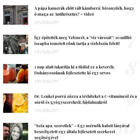
6
A pápa kamerák előtt vált kámforrá: bizonyíték, hogy
ő maga az Antikrisztus? – videó
5 ÉV EZELŐTT
7
Így építették meg Velencét, a “víz városát”: 10 millió
iszapba temetett rönk tartja a vízfelszín felett!
7 ÉV EZELŐTT
8
3 nap alatt takarítja ki a tüdőd ez a keverék:
Dohányosoknak fejlesztette ki egy orvos
7 ÉV EZELŐTT
9
Dr. Lenkei porrá zúzza a tévhiteket a C-vitaminról és a
sóról és gyógyszerekről, fájdalmakról
7 ÉV EZELŐTT
10
“Szia apa, szeretlek” – Egy mérnök halott lányával
beszélgetett egy általa fejlesztett szerkezet
segítségével