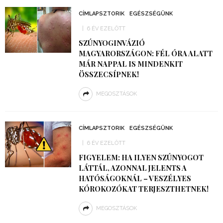
CÍMLAPSZTORIK
EGÉSZSÉGÜNK
6 ÉV EZELŐTT
SZÚNYOGINVÁZIÓ
MAGYARORSZÁGON: FÉL ÓRA ALATT
MÁR NAPPAL IS MINDENKIT
ÖSSZECSÍPNEK!
MEGOSZTÁSOK
CÍMLAPSZTORIK
EGÉSZSÉGÜNK
6 ÉV EZELŐTT
FIGYELEM: HA ILYEN SZÚNYOGOT
LÁTTÁL, AZONNAL JELENTS A
HATÓSÁGOKNÁL – VESZÉLYES
KÓROKOZÓKAT TERJESZTHETNEK!
MEGOSZTÁSOK