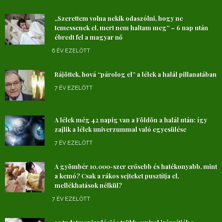
„Szerettem volna nekik odaszólni, hogy ne
temessenek el, mert nem haltam meg” – 6 nap után
ébredt fel a magyar nő
6 ÉV EZELŐTT
Rájöttek, hová “párolog el” a lélek a halál pillanatában
7 ÉV EZELŐTT
A lélek még 42 napig van a Földön a halál után: így
zajlik a lélek univerzummal való egyesülése
7 ÉV EZELŐTT
A gyömbér 10.000-szer erősebb és hatékonyabb, mint
a kemó? Csak a rákos sejteket pusztítja el,
mellékhatások nélkül?
7 ÉV EZELŐTT