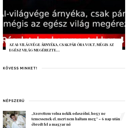
AZ AI-VILÁGVÉGE ÁRNYÉKA, CSAK PÁR ÓRA VOLT, MÉGIS AZ
EGÉSZ VILÁG MEGÉREZTE…
KÖVESS MINKET!
NÉPSZERŰ
1
„Szerettem volna nekik odaszólni, hogy ne
temessenek el, mert nem haltam meg” – 6 nap után
ébredt fel a magyar nő