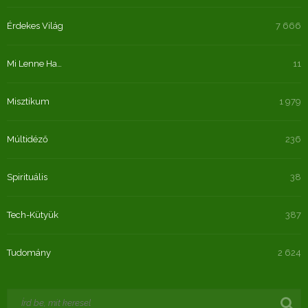
Érdekes Világ
7 666
Mi Lenne Ha…
11
Misztikum
1 979
Múltidéző
236
Spirituális
38
Tech-Kütyük
387
Tudomány
2 624