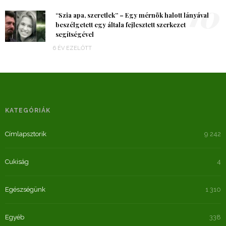
10
“Szia apa, szeretlek” – Egy mérnök halott lányával
beszélgetett egy általa fejlesztett szerkezet
segítségével
6 ÉV EZELŐTT
KATEGÓRIÁK
Címlapsztorik
9 242
Cukiság
4
Egészségünk
1 310
Egyéb
338