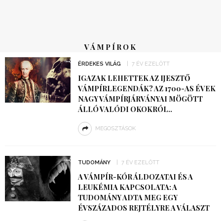
VÁMPÍROK
ÉRDEKES VILÁG
7 ÉV EZELŐTT
IGAZAK LEHETTEK AZ IJESZTŐ
VÁMPÍRLEGENDÁK? AZ 1700-AS ÉVEK
NAGY VÁMPÍRJÁRVÁNYAI MÖGÖTT
ÁLLÓ VALÓDI OKOKRÓL..
MEGOSZTÁSOK
TUDOMÁNY
7 ÉV EZELŐTT
A VÁMPÍR-KÓR ÁLDOZATAI ÉS A
LEUKÉMIA KAPCSOLATA: A
TUDOMÁNY ADTA MEG EGY
ÉVSZÁZADOS REJTÉLYRE A VÁLASZT