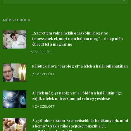
NÉPSZERŰEK
„Szerettem volna nekik odaszólni, hogy ne
temessenek el, mert nem haltam meg” – 6 nap után
ébredt fel a magyar nő
6 ÉV EZELŐTT
Rájöttek, hová “párolog el” a lélek a halál pillanatában
7 ÉV EZELŐTT
A lélek még 42 napig van a Földön a halál után: így
zajlik a lélek univerzummal való egyesülése
7 ÉV EZELŐTT
A gyömbér 10.000-szer erősebb és hatékonyabb, mint
a kemó? Csak a rákos sejteket pusztítja el,