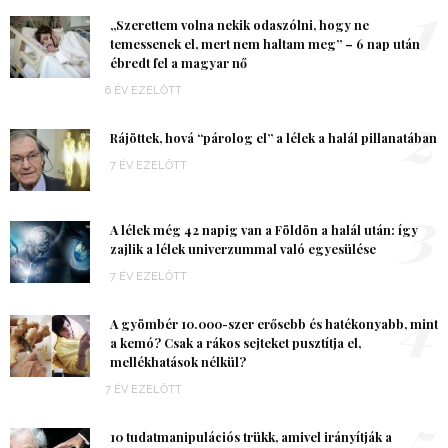
1
„Szerettem volna nekik odaszólni, hogy ne
temessenek el, mert nem haltam meg” – 6 nap után
ébredt fel a magyar nő
6 ÉV EZELŐTT
2
Rájöttek, hová “párolog el” a lélek a halál pillanatában
7 ÉV EZELŐTT
3
A lélek még 42 napig van a Földön a halál után: így
zajlik a lélek univerzummal való egyesülése
7 ÉV EZELŐTT
4
A gyömbér 10.000-szer erősebb és hatékonyabb, mint
a kemó? Csak a rákos sejteket pusztítja el,
mellékhatások nélkül?
7 ÉV EZELŐTT
5
10 tudatmanipulációs trükk, amivel irányítják a