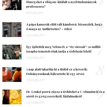
tömegeket a világon: kitálalt a nyelvtudományok
professzora?
7 ÉV EZELŐTT
6
A pápa kamerák előtt vált kámforrá: bizonyíték, hogy
ő maga az Antikrisztus? – videó
5 ÉV EZELŐTT
7
Így építették meg Velencét, a “víz városát”: 10 millió
iszapba temetett rönk tartja a vízfelszín felett!
7 ÉV EZELŐTT
8
3 nap alatt takarítja ki a tüdőd ez a keverék:
Dohányosoknak fejlesztette ki egy orvos
7 ÉV EZELŐTT
9
Dr. Lenkei porrá zúzza a tévhiteket a C-vitaminról és a
sóról és gyógyszerekről, fájdalmakról
7 ÉV EZELŐTT