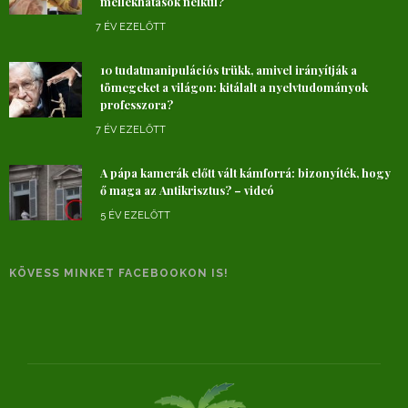
mellékhatások nélkül?
7 ÉV EZELŐTT
10 tudatmanipulációs trükk, amivel irányítják a
tömegeket a világon: kitálalt a nyelvtudományok
professzora?
7 ÉV EZELŐTT
A pápa kamerák előtt vált kámforrá: bizonyíték, hogy
ő maga az Antikrisztus? – videó
5 ÉV EZELŐTT
KÖVESS MINKET FACEBOOKON IS!