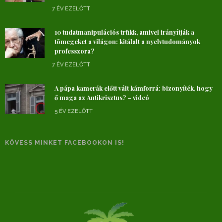
7 ÉV EZELŐTT
10 tudatmanipulációs trükk, amivel irányítják a
tömegeket a világon: kitálalt a nyelvtudományok
professzora?
7 ÉV EZELŐTT
A pápa kamerák előtt vált kámforrá: bizonyíték, hogy
ő maga az Antikrisztus? – videó
5 ÉV EZELŐTT
KÖVESS MINKET FACEBOOKON IS!