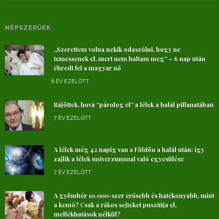
NÉPSZERŰEK
„Szerettem volna nekik odaszólni, hogy ne
temessenek el, mert nem haltam meg” – 6 nap után
ébredt fel a magyar nő
6 ÉV EZELŐTT
Rájöttek, hová “párolog el” a lélek a halál pillanatában
7 ÉV EZELŐTT
A lélek még 42 napig van a Földön a halál után: így
zajlik a lélek univerzummal való egyesülése
7 ÉV EZELŐTT
A gyömbér 10.000-szer erősebb és hatékonyabb, mint
a kemó? Csak a rákos sejteket pusztítja el,
mellékhatások nélkül?