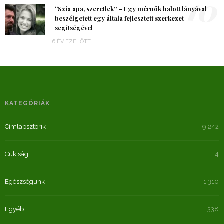
10
“Szia apa, szeretlek” – Egy mérnök halott lányával
beszélgetett egy általa fejlesztett szerkezet
segítségével
6 ÉV EZELŐTT
KATEGÓRIÁK
Címlapsztorik
9 242
Cukiság
4
Egészségünk
1 310
Egyéb
338