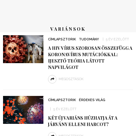
VARIÁNSOK
CÍMLAPSZTORIK
TUDOMÁNY
5 ÉV EZELŐTT
A HIV VÍRUS SZOROSAN ÖSSZEFÜGG A
KORONAVÍRUS MUTÁCIÓKKAL:
IJESZTŐ TEÓRIA LÁTOTT
NAPVILÁGOT
MEGOSZTÁSOK
CÍMLAPSZTORIK
ÉRDEKES VILÁG
5 ÉV EZELŐTT
KÉT ÚJ VARIÁNS HÚZHATJA ÁT A
JÁRVÁNY ELLENI HARCOT?