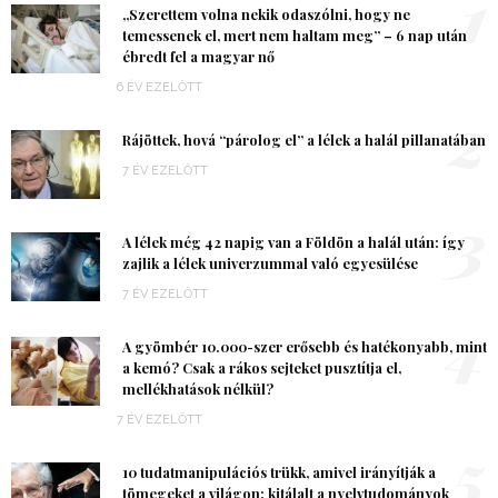
1
„Szerettem volna nekik odaszólni, hogy ne
temessenek el, mert nem haltam meg” – 6 nap után
ébredt fel a magyar nő
6 ÉV EZELŐTT
2
Rájöttek, hová “párolog el” a lélek a halál pillanatában
7 ÉV EZELŐTT
3
A lélek még 42 napig van a Földön a halál után: így
zajlik a lélek univerzummal való egyesülése
7 ÉV EZELŐTT
4
A gyömbér 10.000-szer erősebb és hatékonyabb, mint
a kemó? Csak a rákos sejteket pusztítja el,
mellékhatások nélkül?
7 ÉV EZELŐTT
5
10 tudatmanipulációs trükk, amivel irányítják a
tömegeket a világon: kitálalt a nyelvtudományok