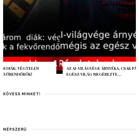
AZ AI-VILÁGVÉGE ÁRNYÉKA, CSAK PÁR ÓRA VOLT, MÉGIS AZ
EGÉSZ VILÁG MEGÉREZTE…
KÖVESS MINKET!
NÉPSZERŰ