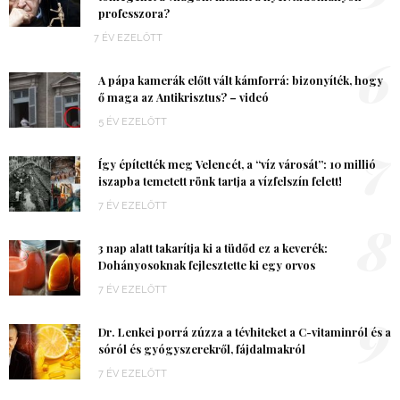
professzora?
7 ÉV EZELŐTT
6
A pápa kamerák előtt vált kámforrá: bizonyíték, hogy
ő maga az Antikrisztus? – videó
5 ÉV EZELŐTT
7
Így építették meg Velencét, a “víz városát”: 10 millió
iszapba temetett rönk tartja a vízfelszín felett!
7 ÉV EZELŐTT
8
3 nap alatt takarítja ki a tüdőd ez a keverék:
Dohányosoknak fejlesztette ki egy orvos
7 ÉV EZELŐTT
9
Dr. Lenkei porrá zúzza a tévhiteket a C-vitaminról és a
sóról és gyógyszerekről, fájdalmakról
7 ÉV EZELŐTT