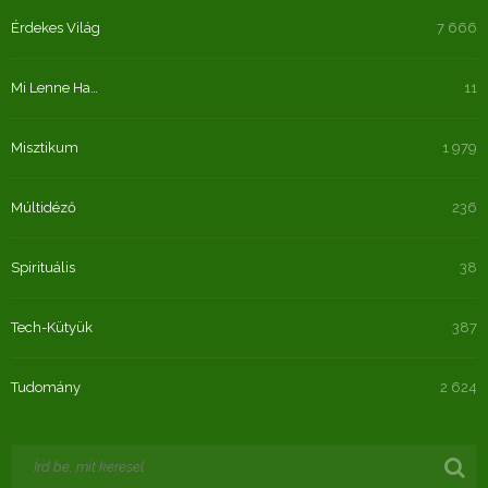
Érdekes Világ
7 666
Mi Lenne Ha…
11
Misztikum
1 979
Múltidéző
236
Spirituális
38
Tech-Kütyük
387
Tudomány
2 624