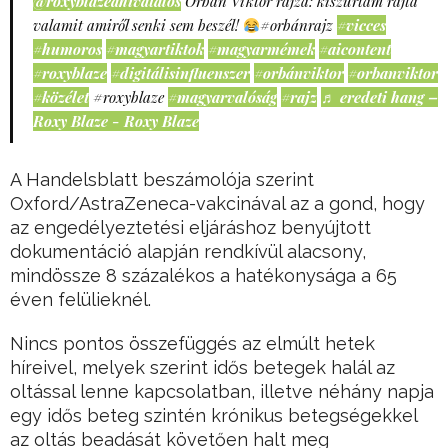
@roxyblazeahivatalos
Orbán Viktor rajza: kiszúrtam rajta
valamit amiről senki sem beszél!
#orbánrajz
#vicces
#humoros
#magyartiktok
#magyarmémek
#aicontent
#roxyblaze
#digitálisinfluenszer
#orbánviktor
#orbanviktor
#közélet
#roxyblaze
#magyarvalóság
#rajz
♬ eredeti hang –
Roxy Blaze - Roxy Blaze
A Handelsblatt beszámolója szerint
Oxford/AstraZeneca-vakcinával az a gond, hogy
az engedélyeztetési eljáráshoz benyújtott
dokumentáció alapján rendkívül alacsony,
mindössze 8 százalékos a hatékonysága a 65
éven felülieknél.
Nincs pontos összefüggés az elmúlt hetek
híreivel, melyek szerint idős betegek halál az
oltással lenne kapcsolatban, illetve néhány napja
egy idős beteg szintén krónikus betegségekkel
az oltás beadását követően halt meg