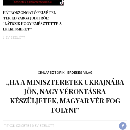
HÁTBORZONGATÓ FELVÉTEL
TERJED VARGA JUDITRÓL:
“LÁTSZIK HOGY EMÉSZTETTE A
LELKIISMERET”
2 ÉV EZELŐTT
CÍMLAPSZTORIK
ÉRDEKES VILÁG
„HA A MINISZTERETEK UKRAJNÁBA
JÖN, NAGY VÉRONTÁSRA
KÉSZÜLJETEK, MAGYAR VÉR FOG
FOLYNI”
TITKOK SZIGETE
6 ÉV EZELŐTT