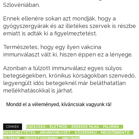
Szlovéniában.
Ennek ellenére sokan azt mondják, hogy a
gyógyszergyárak és az illetékes szervek is részbe
emiatt is adták ki a figyelmeztetést.
Természetes, hogy egy ilyen vakcina
immunválaszt vált ki, hiszen éppen ez a lényege.
Azonban a túlzott immunválasz egyes súlyos
betegségekben, krónikus kórságokban szenvedő,
legyengült idős betegeknél már beláthatatlan
mellékhatásokkal is járhat.
Mondd el a véleményed, kíváncsiak vagyunk rá!
EGÉSZSÉG
ÉLETMÓD
ÉRDEKES VILÁG
FELHÍVÁS
CÍMKÉK
FIGYELMEZTETÉS
JÁRVÁNYHELYZET
KÖZÉRDEKŰ
MEGDÖBBENTŐ
OLTÁSOK
ORVOSTUDOMÁNY
VAKCINÁK