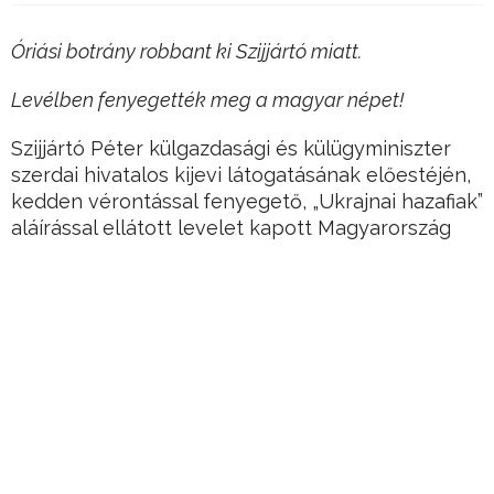
Óriási botrány robbant ki Szijjártó miatt.
Levélben fenyegették meg a magyar népet!
Szijjártó Péter külgazdasági és külügyminiszter
szerdai hivatalos kijevi látogatásának előestéjén,
kedden vérontással fenyegető, „Ukrajnai hazafiak”
aláírással ellátott levelet kapott Magyarország
kijevi nagykövetsége, az ungvári főkonzulátus, a
beregszászi konzulátus, a II. Rákóczi Ferenc
Kárpátaljai Magyar Főiskola és az Egán Ede
Kárpátaljai Gazdaságfejlesztési Központ.
Hirdetés