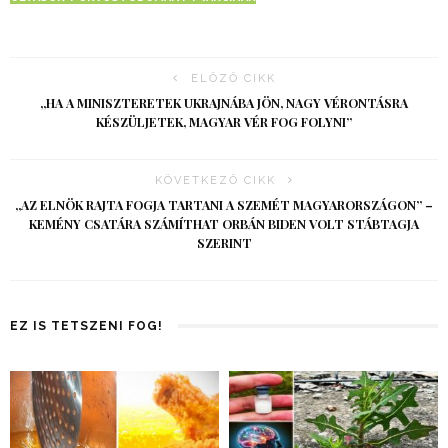
ELŐZŐ CIKK
„HA A MINISZTERETEK UKRAJNÁBA JÖN, NAGY VÉRONTÁSRA
KÉSZÜLJETEK, MAGYAR VÉR FOG FOLYNI”
KÖVETKEZŐ CIKK
„AZ ELNÖK RAJTA FOGJA TARTANI A SZEMÉT MAGYARORSZÁGON” –
KEMÉNY CSATÁRA SZÁMÍTHAT ORBÁN BIDEN VOLT STÁBTAGJA
SZERINT
EZ IS TETSZENI FOG!