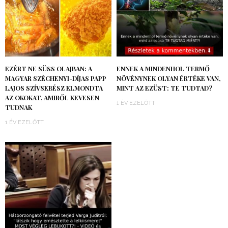
EZÉRT NE SÜSS OLAJBAN: A
ENNEK A MINDENHOL TERMŐ
MAGYAR SZÉCHENYI-DÍJAS PAPP
NÖVÉNYNEK OLYAN ÉRTÉKE VAN,
LAJOS SZÍVSEBÉSZ ELMONDTA
MINT AZ EZÜST: TE TUDTAD?
AZ OKOKAT, AMIRŐL KEVESEN
1 ÉV EZELŐTT
TUDNAK
1 ÉV EZELŐTT