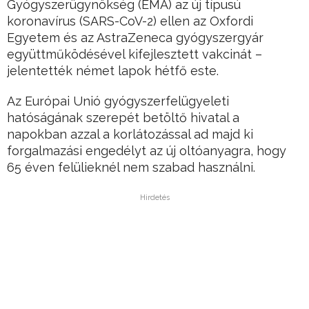
Gyógyszerügynökség (EMA) az új típusú
koronavírus (SARS-CoV-2) ellen az Oxfordi
Egyetem és az AstraZeneca gyógyszergyár
együttműködésével kifejlesztett vakcinát –
jelentették német lapok hétfő este.
Az Európai Unió gyógyszerfelügyeleti
hatóságának szerepét betöltő hivatal a
napokban azzal a korlátozással ad majd ki
forgalmazási engedélyt az új oltóanyagra, hogy
65 éven felülieknél nem szabad használni.
Hirdetés