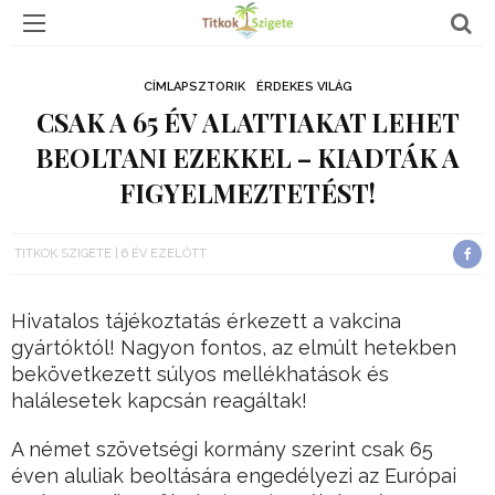
CÍMLAPSZTORIK
ÉRDEKES VILÁG
CSAK A 65 ÉV ALATTIAKAT LEHET
BEOLTANI EZEKKEL – KIADTÁK A
FIGYELMEZTETÉST!
TITKOK SZIGETE
6 ÉV EZELŐTT
Hivatalos tájékoztatás érkezett a vakcina
gyártóktól! Nagyon fontos, az elmúlt hetekben
bekövetkezett súlyos mellékhatások és
halálesetek kapcsán reagáltak!
A német szövetségi kormány szerint csak 65
éven aluliak beoltására engedélyezi az Európai