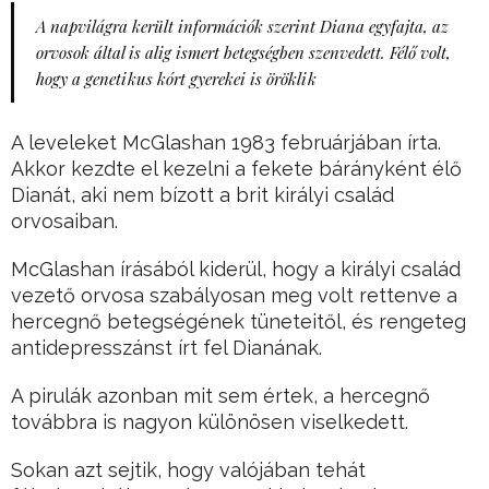
A napvilágra került információk szerint Diana egyfajta, az
orvosok által is alig ismert betegségben szenvedett. Félő volt,
hogy a genetikus kórt gyerekei is öröklik
A leveleket McGlashan 1983 februárjában írta.
Akkor kezdte el kezelni a fekete bárányként élő
Dianát, aki nem bízott a brit királyi család
orvosaiban.
McGlashan írásából kiderül, hogy a királyi család
vezető orvosa szabályosan meg volt rettenve a
hercegnő betegségének tüneteitől, és rengeteg
antidepresszánst írt fel Dianának.
A pirulák azonban mit sem értek, a hercegnő
továbbra is nagyon különösen viselkedett.
Sokan azt sejtik, hogy valójában tehát