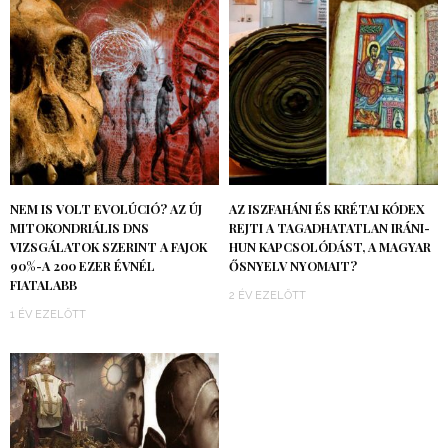
NEM IS VOLT EVOLÚCIÓ? AZ ÚJ
AZ ISZFAHÁNI ÉS KRÉTAI KÓDEX
MITOKONDRIÁLIS DNS
REJTI A TAGADHATATLAN IRÁNI-
VIZSGÁLATOK SZERINT A FAJOK
HUN KAPCSOLÓDÁST, A MAGYAR
90%-A 200 EZER ÉVNÉL
ŐSNYELV NYOMAIT?
FIATALABB
2 ÉV EZELŐTT
1 ÉV EZELŐTT