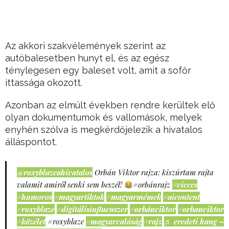
Az akkori szakvélemények szerint az
autóbalesetben hunyt el, és az egész
ténylegesen egy baleset volt, amit a sofőr
ittassága okozott.
Azonban az elmúlt években rendre kerültek elő
olyan dokumentumok és vallomások, melyek
enyhén szólva is megkérdőjelezik a hivatalos
álláspontot.
@roxyblazeahivatalos
Orbán Viktor rajza: kiszúrtam rajta
valamit amiről senki sem beszél!
#orbánrajz
#vicces
#humoros
#magyartiktok
#magyarmémek
#aicontent
#roxyblaze
#digitálisinfluenszer
#orbánviktor
#orbanviktor
#közélet
#roxyblaze
#magyarvalóság
#rajz
♬ eredeti hang –