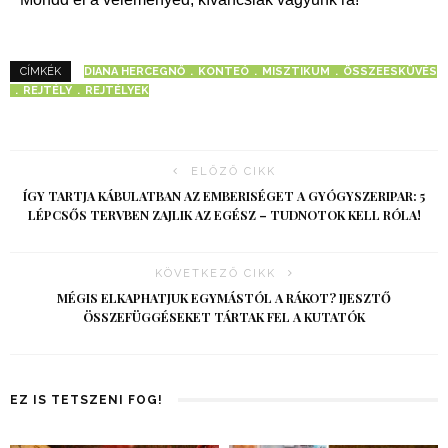
DIANA HERCEGNŐ
KONTEÓ
MISZTIKUM
ÖSSZEESKÜVÉS
CÍMKÉK
REJTÉLY
REJTÉLYEK
ELŐZŐ CIKK
ÍGY TARTJA KÁBULATBAN AZ EMBERISÉGET A GYÓGYSZERIPAR: 5
LÉPCSŐS TERVBEN ZAJLIK AZ EGÉSZ – TUDNOTOK KELL RÓLA!
KÖVETKEZŐ CIKK
MÉGIS ELKAPHATJUK EGYMÁSTÓL A RÁKOT? IJESZTŐ
ÖSSZEFÜGGÉSEKET TÁRTAK FEL A KUTATÓK
EZ IS TETSZENI FOG!