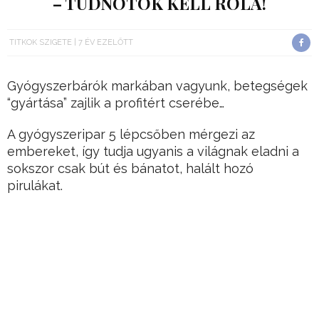
– TUDNOTOK KELL RÓLA!
TITKOK SZIGETE
7 ÉV EZELŐTT
Gyógyszerbárók markában vagyunk, betegségek
“gyártása” zajlik a profitért cserébe…
A gyógyszeripar 5 lépcsőben mérgezi az
embereket, így tudja ugyanis a világnak eladni a
sokszor csak bút és bánatot, halált hozó
pirulákat.
Azt nem állítjuk, hogy az emberek mérgezése
minden esetben szándékos.
Hirdetés