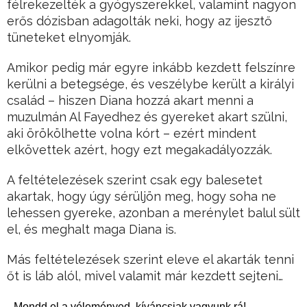
félrekezelték a gyógyszerekkel, valamint nagyon
erős dózisban adagolták neki, hogy az ijesztő
tüneteket elnyomják.
Amikor pedig már egyre inkább kezdett felszínre
kerülni a betegsége, és veszélybe került a királyi
család – hiszen Diana hozzá akart menni a
muzulmán Al Fayedhez és gyereket akart szülni,
aki örökölhette volna kórt – ezért mindent
elkövettek azért, hogy ezt megakadályozzák.
A feltételezések szerint csak egy balesetet
akartak, hogy úgy sérüljön meg, hogy soha ne
lehessen gyereke, azonban a merénylet balul sült
el, és meghalt maga Diana is.
Más feltételezések szerint eleve el akarták tenni
őt is láb alól, mivel valamit már kezdett sejteni…
Mondd el a véleményed, kíváncsiak vagyunk rá!