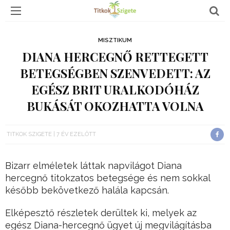
MISZTIKUM
DIANA HERCEGNŐ RETTEGETT
BETEGSÉGBEN SZENVEDETT: AZ
EGÉSZ BRIT URALKODÓHÁZ
BUKÁSÁT OKOZHATTA VOLNA
TITKOK SZIGETE
7 ÉV EZELŐTT
Bizarr elméletek láttak napvilágot Diana
hercegnő titokzatos betegsége és nem sokkal
később bekövetkező halála kapcsán.
Elképesztő részletek derültek ki, melyek az
egész Diana-hercegnő ügyet új megvilágításba