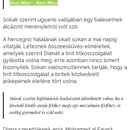
Roxy Blaze - Roxy Blaze
Sokak szerint ugyanis valójában egy balesetnek
álcázott merényletről volt szó.
A hercegnő halálának okait sokan a mai napig
vitatják. Léteznek összeesküvés-elméletek,
amelyek szerint Dianát a brit titkosszolgálat
gyilkolta volna meg, erre azonban nincs ismert
bizonyíték. Sokan valószínűtlennek tartják, hogy a
brit titkosszolgálat a britek közkedvelt
jelképének életére tört volna.
Mások szerint legitimációs kockázatot jelenthetett volna, ha a
jövendő király anyja férjhez megy egy muzulmán férfihez, és
esetleg gyermeket is szül neki.
Diana szeretőjének apja, Mohamed al Fayed