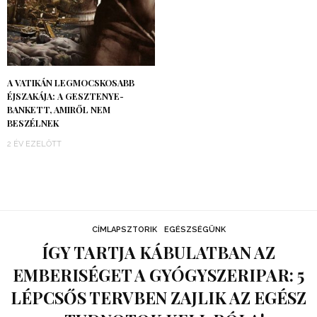
A VATIKÁN LEGMOCSKOSABB
ÉJSZAKÁJA: A GESZTENYE-
BANKETT, AMIRŐL NEM
BESZÉLNEK
2 ÉV EZELŐTT
CÍMLAPSZTORIK
EGÉSZSÉGÜNK
ÍGY TARTJA KÁBULATBAN AZ
EMBERISÉGET A GYÓGYSZERIPAR: 5
LÉPCSŐS TERVBEN ZAJLIK AZ EGÉSZ