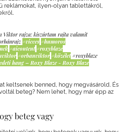
 reklámokat, ilyen-olyan tablettákról,
kről.
 Viktor rajza: kiszúrtam rajta valamit
orbánrajz
#vicces
#humoros
mek
#aicontent
#roxyblaze
nviktor
#orbanviktor
#közélet
#roxyblaze
edeti hang – Roxy Blaze - Roxy Blaze
yat keltsenek benned, hogy megvásárold. És
 voltál beteg? Nem lehet, hogy már épp az
hogy beteg vagy