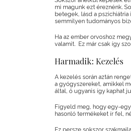
Sokszor anélkül képesek el
mi magunk ezt éreznénk. So
betegek, lásd a pszichiátria
semmilyen tudományos bizo
Ha az ember orvoshoz megy, 
valamit. Ez már csak így sz
Harmadik: Kezelés
A kezelés során aztán renge
a gyógyszereket, amikkel m
által, ő ugyanis így kaphat ju
Figyeld meg, hogy egy-egy
hasonló termékeket ír fel, 
Ez persze sokszor szakmaila