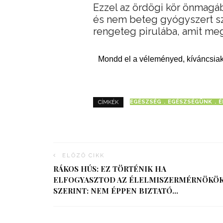
Ezzel az ördögi kör önmagáb
és nem beteg gyógyszert sze
rengeteg pirulába, amit me
Mondd el a véleményed, kíváncsiak
EGÉSZSÉG
EGÉSZSÉGÜNK
É
CÍMKÉK
ELŐZŐ CIKK
RÁKOS HÚS: EZ TÖRTÉNIK HA
ELFOGYASZTOD AZ ÉLELMISZERMÉRNÖKÖ
SZERINT: NEM ÉPPEN BIZTATÓ…