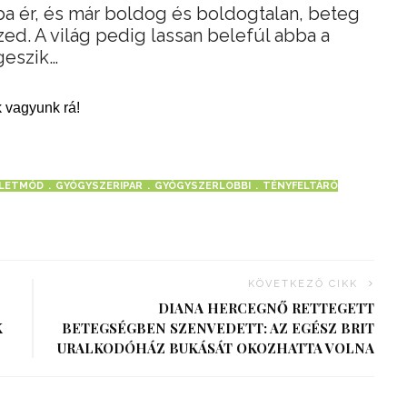
a ér, és már boldog és boldogtalan, beteg
d. A világ pedig lassan belefúl abba a
geszik…
 vagyunk rá!
LETMÓD
GYÓGYSZERIPAR
GYÓGYSZERLOBBI
TÉNYFELTÁRÓ
KÖVETKEZŐ CIKK
DIANA HERCEGNŐ RETTEGETT
K
BETEGSÉGBEN SZENVEDETT: AZ EGÉSZ BRIT
URALKODÓHÁZ BUKÁSÁT OKOZHATTA VOLNA