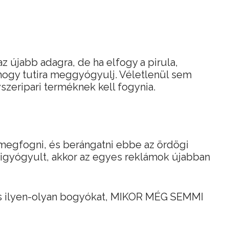
z újabb adagra, de ha elfogy a pirula,
, hogy tutira meggyógyulj. Véletlenül sem
zeripari terméknek kell fogynia.
megfogni, és berángatni ebbe az ördögi
r kigyógyult, akkor az egyes reklámok újabban
és ilyen-olyan bogyókat, MIKOR MÉG SEMMI