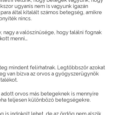
hitetni velünk, hogy betegek vagyunk, hogy
kszor ugyanis nem is vagyunk igazán
 ipara által kitalált számos betegség, amikre
nyíték nincs.
nagy a valószínűsége, hogy találni fognak
okott menni…
teg mindent felírhatnak. Legtöbbször azokat
eg van bízva az orvos a gyógyszerügynök
talékot.
 adott orvos más betegeknek is mennyire
néha teljesen különböző betegségekre.
g is indokolt lehet, de az ördög nem alszik…