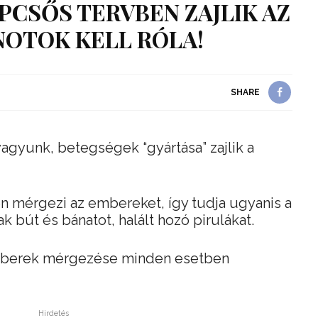
ÉPCSŐS TERVBEN ZAJLIK AZ
NOTOK KELL RÓLA!
SHARE
gyunk, betegségek “gyártása” zajlik a
n mérgezi az embereket, így tudja ugyanis a
k bút és bánatot, halált hozó pirulákat.
 emberek mérgezése minden esetben
Hirdetés