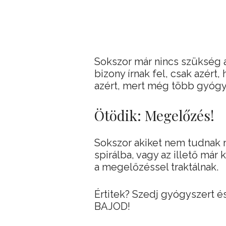
Sokszor már nincs szükség a
bizony írnak fel, csak azért
azért, mert még több gyógys
Ötödik: Megelőzés!
Sokszor akiket nem tudnak 
spirálba, vagy az illető má
a megelőzéssel traktálnak.
Értitek? Szedj gyógyszert 
BAJOD!