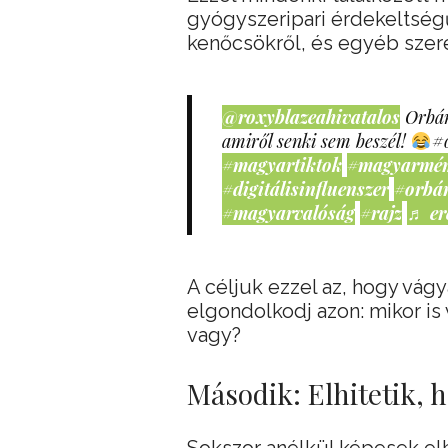
gyógyszeripari érdekeltségű
kenőcsökről, és egyéb szere
@roxyblazeahivatalos
Orbán
amiről senki sem beszél!
#
#magyartiktok
#magyarmé
#digitálisinfluenszer
#orbá
#magyarvalóság
#rajz
♬ er
A céljuk ezzel az, hogy vág
elgondolkodj azon: mikor is
vagy?
Második: Elhitetik, 