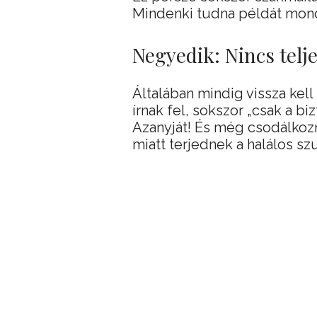
Mindenki tudna példát mon
Negyedik: Nincs telj
Általában mindig vissza kell
írnak fel, sokszor „csak a b
Azanyját! És még csodálkozn
miatt terjednek a halálos s