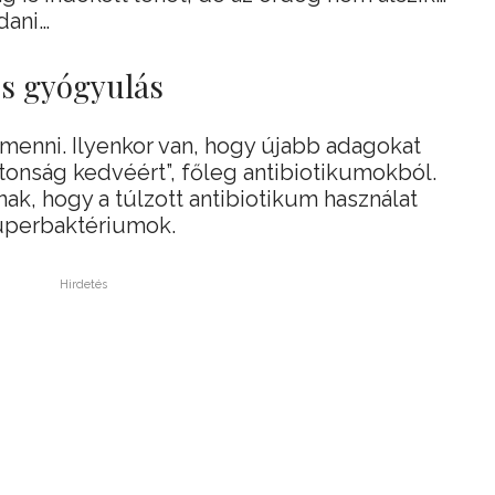
dani…
es gyógyulás
 menni. Ilyenkor van, hogy újabb adagokat
iztonság kedvéért”, főleg antibiotikumokból.
ak, hogy a túlzott antibiotikum használat
zuperbaktériumok.
Hirdetés