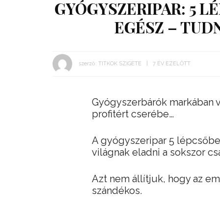
GYÓGYSZERIPAR: 5 L
EGÉSZ – TUD
szerző:
TITKOK SZIGETE
7 ÉV EZELŐTT
Gyógyszerbárók markában va
profitért cserébe…
A gyógyszeripar 5 lépcsőbe
világnak eladni a sokszor csa
Azt nem állítjuk, hogy az
szándékos.