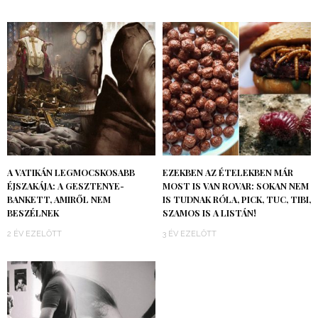
A VATIKÁN LEGMOCSKOSABB
EZEKBEN AZ ÉTELEKBEN MÁR
ÉJSZAKÁJA: A GESZTENYE-
MOST IS VAN ROVAR: SOKAN NEM
BANKETT, AMIRŐL NEM
IS TUDNAK RÓLA, PICK, TUC, TIBI,
BESZÉLNEK
SZAMOS IS A LISTÁN!
2 ÉV EZELŐTT
3 ÉV EZELŐTT