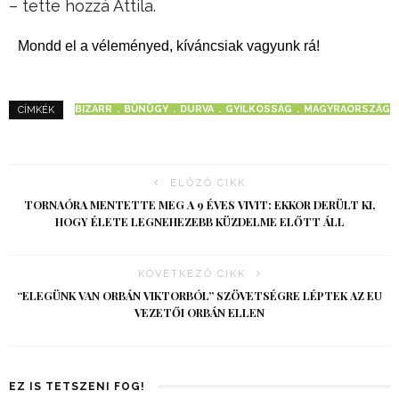
– tette hozzá Attila.
Mondd el a véleményed, kíváncsiak vagyunk rá!
BIZARR
BŰNÜGY
DURVA
GYILKOSSÁG
MAGYRAORSZÁG
CÍMKÉK
ELŐZŐ CIKK
TORNAÓRA MENTETTE MEG A 9 ÉVES VIVIT: EKKOR DERÜLT KI,
HOGY ÉLETE LEGNEHEZEBB KÜZDELME ELŐTT ÁLL
KÖVETKEZŐ CIKK
“ELEGÜNK VAN ORBÁN VIKTORBÓL” SZÖVETSÉGRE LÉPTEK AZ EU
VEZETŐI ORBÁN ELLEN
EZ IS TETSZENI FOG!