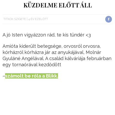
KÜZDELME ELŐTT ÁLL
TITKOK SZIGETE
4 ÉV EZELŐTT
A jó Isten vigyázzon rád, te kis tündér <3
Amióta kiderült betegsége, orvosról orvosra,
kórházról kórházra jár az anyukájával, Molnár
Gyuláné Angélával. A család kálváriája februárban
egy tornaórával kezdődött
–
számolt be róla a Blikk.
Hirdetés