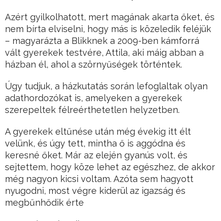
Azért gyilkolhatott, mert magának akarta őket, és
nem bírta elviselni, hogy más is közeledik feléjük
– magyarázta a Blikknek a 2009-ben kámforrá
vált gyerekek testvére, Attila, aki máig abban a
házban él, ahol a szörnyűségek történtek.
Úgy tudjuk, a házkutatás során lefoglaltak olyan
adathordozókat is, amelyeken a gyerekek
szerepeltek félreérthetetlen helyzetben.
A gyerekek eltűnése után még évekig itt élt
velünk, és úgy tett, mintha ő is aggódna és
keresné őket. Már az elején gyanús volt, és
sejtettem, hogy köze lehet az egészhez, de akkor
még nagyon kicsi voltam. Azóta sem hagyott
nyugodni, most végre kiderül az igazság és
megbűnhődik érte