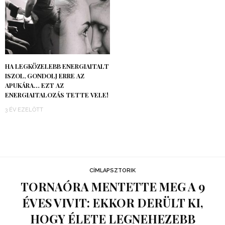
HA LEGKÖZELEBB ENERGIAITALT
ISZOL, GONDOLJ ERRE AZ
APUKÁRA… EZT AZ
ENERGIAITALOZÁS TETTE VELE!
3 ÉV EZELŐTT
CÍMLAPSZTORIK
TORNAÓRA MENTETTE MEG A 9
ÉVES VIVIT: EKKOR DERÜLT KI,
HOGY ÉLETE LEGNEHEZEBB