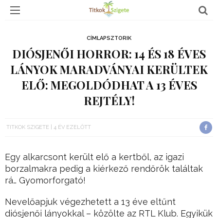
CÍMLAPSZTORIK
DIÓSJENŐI HORROR: 14 ÉS 18 ÉVES
LÁNYOK MARADVÁNYAI KERÜLTEK
ELŐ: MEGOLDÓDHAT A 13 ÉVES
REJTÉLY!
TITKOK SZIGETE
4 ÉV EZELŐTT
Egy alkarcsont került elő a kertből, az igazi
borzalmakra pedig a kiérkező rendőrök találtak
rá… Gyomorforgató!
Nevelőapjuk végezhetett a 13 éve eltűnt
diósjenői lányokkal – közölte az RTL Klub. Egyikük