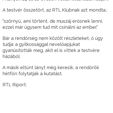
A testvér összetört, az RTL Klubnak azt mondta,:
“szörnyű, ami történt, de muszáj erősnek lenni,
ezzel már úgysem tud mit csinálni az ember.”
Bár a rendőrség nem közölt részleteket, ő úgy
tudja: a gyilkossággal nevelőapjukat
gyanúsították meg, akit el is vittek a testvére
házából.
A másik eltűnt lányt még keresik, a rendőrök
hétfőn folytatják a kutatást.
RTL Riport: