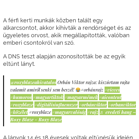
A férfi kerti munkák közben talált egy
alkarcsontot, akkor kihívták a rendőrséget és az
ügyeletes orvost, akik megállapították, valóban
emberi csontokról van szó.
A DNS teszt alapján azonosították be az egyik
eltűnt lányt.
@roxyblazeahivatalos
Orbán Viktor rajza: kiszúrtam rajta
valamit amiről senki sem beszél!
#orbánrajz
#vicces
#humoros
#magyartiktok
#magyarmémek
#aicontent
#roxyblaze
#digitálisinfluenszer
#orbánviktor
#orbanviktor
#közélet
#roxyblaze
#magyarvalóság
#rajz
♬ eredeti hang –
Roxy Blaze - Roxy Blaze
A lányok 14 és 18 évesek voltak eltűnésük idején.