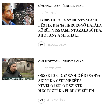
CÍMLAPSZTORIK
ÉRDEKES VILÁG
4 ÉV EZELŐTT
HARRY HERCEG SZERINT VALAMI
BŰZLIK DIANA HERCEGNŐ HALÁLA
KÖRÜL: VISSZAMENT AZ ALAGÚTBA,
AHOL ANYJA MEGHALT
MEGOSZTÁSOK
CÍMLAPSZTORIK
ÉRDEKES VILÁG
4 ÉV EZELŐTT
ÖSSZETÖRT GYÁSZOLÓ ÉDESANYA,
AKINEK A GYERMEKÉT A
NEVELŐSZÜLŐK SZINTE
MEGFŐZTÉK A FÜRDŐVIZÉBEN
MEGOSZTÁSOK