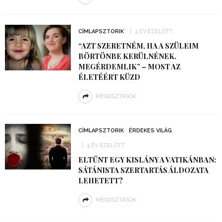
CÍMLAPSZTORIK
4 ÉV EZELŐTT
“AZT SZERETNÉM, HA A SZÜLEIM
BÖRTÖNBE KERÜLNÉNEK.
MEGÉRDEMLIK” – MOST AZ
ÉLETÉÉRT KÜZD
MEGOSZTÁSOK
CÍMLAPSZTORIK
ÉRDEKES VILÁG
4 ÉV EZELŐTT
ELTŰNT EGY KISLÁNY A VATIKÁNBAN:
SÁTÁNISTA SZERTARTÁS ÁLDOZATA
LEHETETT?
MEGOSZTÁSOK