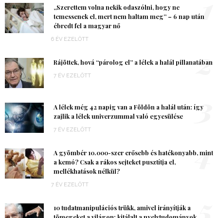
1
„Szerettem volna nekik odaszólni, hogy ne
temessenek el, mert nem haltam meg” – 6 nap után
ébredt fel a magyar nő
6 ÉV EZELŐTT
2
Rájöttek, hová “párolog el” a lélek a halál pillanatában
7 ÉV EZELŐTT
3
A lélek még 42 napig van a Földön a halál után: így
zajlik a lélek univerzummal való egyesülése
7 ÉV EZELŐTT
4
A gyömbér 10.000-szer erősebb és hatékonyabb, mint
a kemó? Csak a rákos sejteket pusztítja el,
mellékhatások nélkül?
7 ÉV EZELŐTT
5
10 tudatmanipulációs trükk, amivel irányítják a
tömegeket a világon: kitálalt a nyelvtudományok