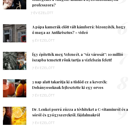
professzora?
7 ÉV EZELŐTT
6
A pápa kamerák előtt vált kámforrá: bizonyíték, hogy
ő maga az Antikrisztus? – videó
5 ÉV EZELŐTT
7
Így építették meg Velencét, a “víz városát”: 10 millió
iszapba temetett rönk tartja a vízfelszín felett!
7 ÉV EZELŐTT
8
3 nap alatt takarítja ki a tüdőd ez a keverék:
Dohányosoknak fejlesztette ki egy orvos
7 ÉV EZELŐTT
9
Dr. Lenkei porrá zúzza a tévhiteket a C-vitaminról és a
sóról és gyógyszerekről, fájdalmakról
7 ÉV EZELŐTT