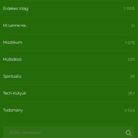
Érdekes Világ
7 666
Mi Lenne Ha…
11
Misztikum
1 979
Múltidéző
236
Spirituális
38
Tech-Kütyük
387
Tudomány
2 624