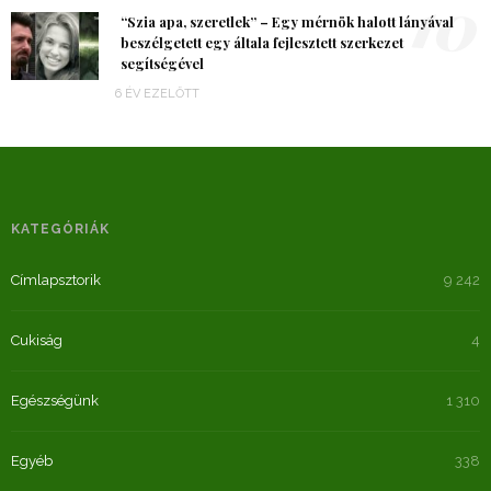
10
“Szia apa, szeretlek” – Egy mérnök halott lányával
beszélgetett egy általa fejlesztett szerkezet
segítségével
6 ÉV EZELŐTT
KATEGÓRIÁK
Címlapsztorik
9 242
Cukiság
4
Egészségünk
1 310
Egyéb
338