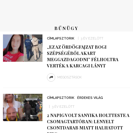
BŰNÜGY
CÍMLAPSZTORIK
3 ÉV EZELŐTT
„EZ AZ ÖRDÖGFAJZAT BOGI
SZÉPSÉGÉBŐL AKART
MEGGAZDAGODNI” FÉLHOLTRA
VERTÉK A KARCAGI LÁNYT
MEGOSZTÁSOK
CÍMLAPSZTORIK
ÉRDEKES VILÁG
3 ÉV EZELŐTT
2 NAPIG VOLT SANYIKA HOLTTESTE A
CSOMAGTARTÓBAN: LENYELT
CSONTDARAB MIATT HALHATOTT