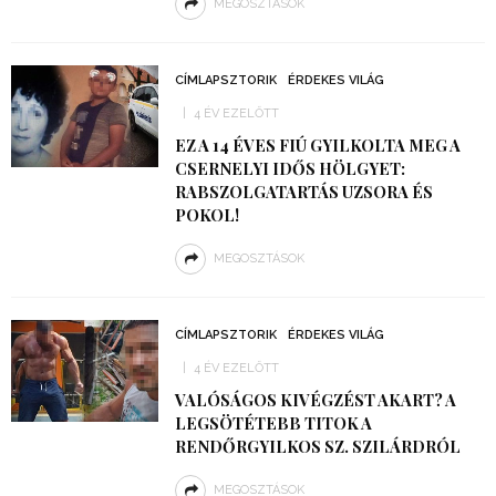
MEGOSZTÁSOK
CÍMLAPSZTORIK
ÉRDEKES VILÁG
4 ÉV EZELŐTT
EZ A 14 ÉVES FIÚ GYILKOLTA MEG A
CSERNELYI IDŐS HÖLGYET:
RABSZOLGATARTÁS UZSORA ÉS
POKOL!
MEGOSZTÁSOK
CÍMLAPSZTORIK
ÉRDEKES VILÁG
4 ÉV EZELŐTT
VALÓSÁGOS KIVÉGZÉST AKART? A
LEGSÖTÉTEBB TITOK A
RENDŐRGYILKOS SZ. SZILÁRDRÓL
MEGOSZTÁSOK