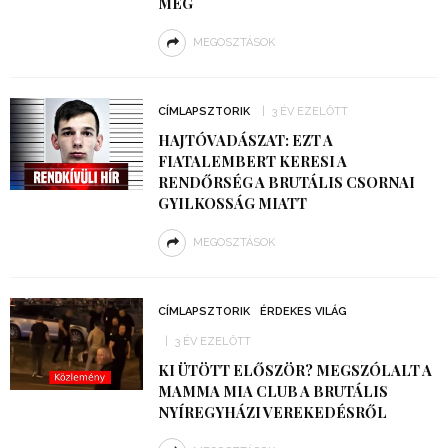
MEG
MEGOSZTÁSOK
CÍMLAPSZTORIK
3 ÉV EZELŐTT
HAJTÓVADÁSZAT: EZT A
FIATALEMBERT KERESI A
RENDŐRSÉG A BRUTÁLIS CSORNAI
GYILKOSSÁG MIATT
MEGOSZTÁSOK
CÍMLAPSZTORIK
ÉRDEKES VILÁG
3 ÉV EZELŐTT
KI ÜTÖTT ELŐSZÖR? MEGSZÓLALT A
MAMMA MIA CLUB A BRUTÁLIS
NYÍREGYHÁZI VEREKEDÉSRŐL