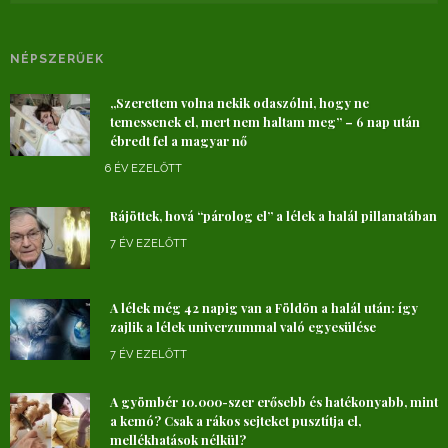
NÉPSZERŰEK
„Szerettem volna nekik odaszólni, hogy ne
temessenek el, mert nem haltam meg” – 6 nap után
ébredt fel a magyar nő
6 ÉV EZELŐTT
Rájöttek, hová “párolog el” a lélek a halál pillanatában
7 ÉV EZELŐTT
A lélek még 42 napig van a Földön a halál után: így
zajlik a lélek univerzummal való egyesülése
7 ÉV EZELŐTT
A gyömbér 10.000-szer erősebb és hatékonyabb, mint
a kemó? Csak a rákos sejteket pusztítja el,
mellékhatások nélkül?