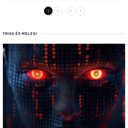
…
1
2
8
FRISS ÉS MELEG!