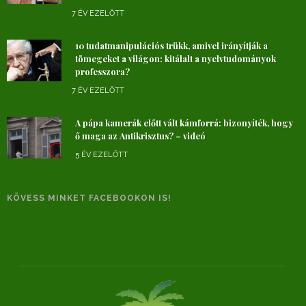
7 ÉV EZELŐTT
10 tudatmanipulációs trükk, amivel irányítják a
tömegeket a világon: kitálalt a nyelvtudományok
professzora?
7 ÉV EZELŐTT
A pápa kamerák előtt vált kámforrá: bizonyíték, hogy
ő maga az Antikrisztus? – videó
5 ÉV EZELŐTT
KÖVESS MINKET FACEBOOKON IS!