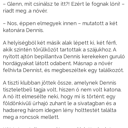
– Glenn, mit csinálsz te itt?! Ezért le fognak lőni! –
riadt meg .a nővér.
– Nos, éppen elmegyek innen – mutatott a két
katonára Dennis.
A helyiségből két másik alak lépett ki, két férfi,
akik szintén törülközőt tartottak a szájukhoz. A
nyitott ajtón bepillantva Dennis kerekeken guruló
hordágyakat látott odabent. Másnap a nővér
felhívta Dennist, és megbeszéltek egy találkozót.
A tiszti klubban jöttek össze, amelynek Dennis
tiszteletbeli tagja volt, hiszen ő nem volt katona.
A nő itt elmesélte neki, hogy mi is történt: egy
földönkívüli űrhajó zuhant le a sivatagban és a
hadsereg három idegen lény holttestét találta
meg a roncsok mellett.