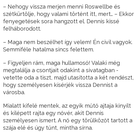
– Nehogy vissza merjen menni Roswellbe és
szétkürtölje, hogy valami történt itt, mert… – Ekkor
fenyegetések sora hangzott el. Dennis kissé
felháborodott.
– Maga nem beszélhet így velem! Én civil vagyok.
Semmiféle hatalma sincs felettem.
– Figyeljen rám, maga hullamosó! Valaki még
megtalálja a csontjait odakint a sivatagban -
vetette oda a tiszt, majd utasította a két rendészt,
hogy személyesen kísérjék vissza Dennist a
városba.
Mialatt kifelé mentek, az egyik műtő ajtaja kinyílt
és kilépett rajta egy nővér, akit Dennis
személyesen ismert. A nő egy törülközőt tartott a
szája elé és úgy tűnt, mintha sírna.