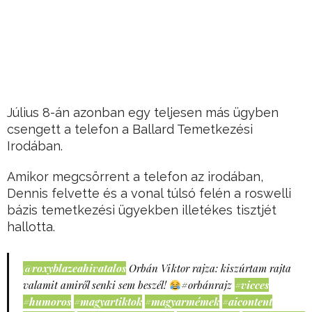
Július 8-án azonban egy teljesen más ügyben
csengett a telefon a Ballard Temetkezési
Irodában.
Amikor megcsörrent a telefon az irodában,
Dennis felvette és a vonal túlsó felén a roswelli
bázis temetkezési ügyekben illetékes tisztjét
hallotta.
@roxyblazeahivatalos
Orbán Viktor rajza: kiszúrtam rajta
valamit amiről senki sem beszél!
#orbánrajz
#vicces
#humoros
#magyartiktok
#magyarmémek
#aicontent