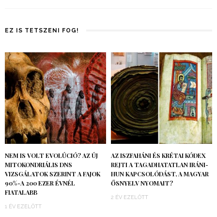
EZ IS TETSZENI FOG!
NEM IS VOLT EVOLÚCIÓ? AZ ÚJ
AZ ISZFAHÁNI ÉS KRÉTAI KÓDEX
MITOKONDRIÁLIS DNS
REJTI A TAGADHATATLAN IRÁNI-
VIZSGÁLATOK SZERINT A FAJOK
HUN KAPCSOLÓDÁST, A MAGYAR
90%-A 200 EZER ÉVNÉL
ŐSNYELV NYOMAIT?
FIATALABB
2 ÉV EZELŐTT
1 ÉV EZELŐTT