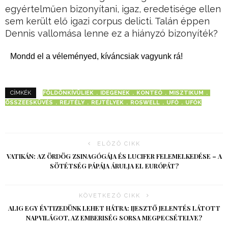
egyértelműen bizonyítani, igaz, eredetisége ellen
sem került elő igazi corpus delicti. Talán éppen
Dennis vallomása lenne ez a hiányzó bizonyíték?
Mondd el a véleményed, kíváncsiak vagyunk rá!
FÖLDÖNKÍVÜLIEK
IDEGENEK
KONTEÓ
MISZTIKUM
CÍMKÉK
ÖSSZEESKÜVÉS
REJTÉLY
REJTÉLYEK
ROSWELL
UFÓ
UFÓK
ELŐZŐ CIKK
VATIKÁN: AZ ÖRDÖG ZSINAGÓGÁJA ÉS LUCIFER FELEMELKEDÉSE – A
SÖTÉTSÉG PÁPÁJA ÁRULJA EL EURÓPÁT?
KÖVETKEZŐ CIKK
ALIG EGY ÉVTIZEDÜNK LEHET HÁTRA: IJESZTŐ JELENTÉS LÁTOTT
NAPVILÁGOT, AZ EMBERISÉG SORSA MEGPECSÉTELVE?