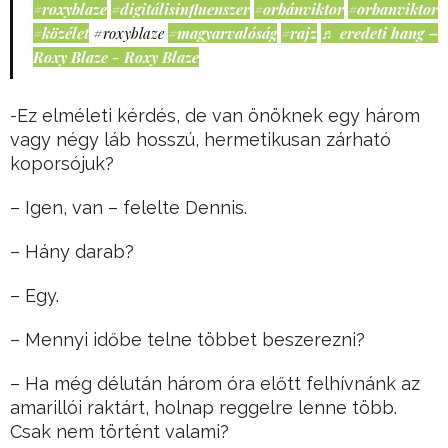
#roxyblaze
#digitálisinfluenszer
#orbánviktor
#orbanviktor
#közélet
#roxyblaze
#magyarvalóság
#rajz
♬ eredeti hang –
Roxy Blaze - Roxy Blaze
-Ez elméleti kérdés, de van önöknek egy három
vagy négy láb hosszú, hermetikusan zárható
koporsójuk?
– Igen, van – felelte Dennis.
– Hány darab?
– Egy.
– Mennyi időbe telne többet beszerezni?
– Ha még délután három óra előtt felhívnánk az
amarillói raktárt, holnap reggelre lenne több.
Csak nem történt valami?