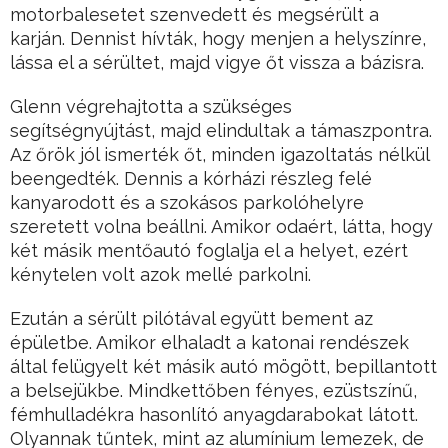
motorbalesetet szenvedett és megsérült a
karján. Dennist hívták, hogy menjen a helyszínre,
lássa el a sérültet, majd vigye őt vissza a bázisra.
Glenn végrehajtotta a szükséges
segítségnyújtást, majd elindultak a támaszpontra.
Az őrök jól ismerték őt, minden igazoltatás nélkül
beengedték. Dennis a kórházi részleg felé
kanyarodott és a szokásos parkolóhelyre
szeretett volna beállni. Amikor odaért, látta, hogy
két másik mentőautó foglalja el a helyet, ezért
kénytelen volt azok mellé parkolni.
Ezután a sérült pilótával együtt bement az
épületbe. Amikor elhaladt a katonai rendészek
által felügyelt két másik autó mögött, bepillantott
a belsejükbe. Mindkettőben fényes, ezüstszínű,
fémhulladékra hasonlító anyagdarabokat látott.
Olyannak tűntek, mint az alumínium lemezek, de