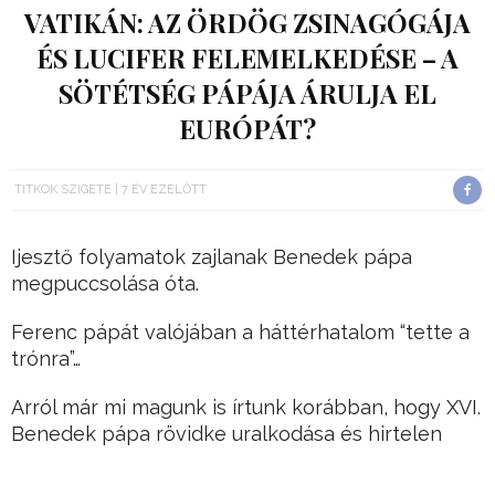
VATIKÁN: AZ ÖRDÖG ZSINAGÓGÁJA
ÉS LUCIFER FELEMELKEDÉSE – A
SÖTÉTSÉG PÁPÁJA ÁRULJA EL
EURÓPÁT?
TITKOK SZIGETE
7 ÉV EZELŐTT
Ijesztő folyamatok zajlanak Benedek pápa
megpuccsolása óta.
Ferenc pápát valójában a háttérhatalom “tette a
trónra”…
Arról már mi magunk is írtunk korábban, hogy XVI.
Benedek pápa rövidke uralkodása és hirtelen
történő leváltása, lemondása, lemondatása nem
volt véletlen.