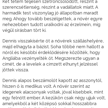
Két tetem teljesen szétroncsolódott, részint a
szerencsétlenség, részint a vadállatok miatt. A
harmadik test viszonylag jó állapotban maradt
meg. Ahogy tovább beszélgettek, a nővér egyre
nehezebben tudott uralkodni az érzelmein, míg
végül sírásban tört ki.
Dennis visszakísérte őt a nővérek szálláshelyére,
majd elhagyta a bázist. Soha többé nem hallott a
nőről és későbbi érdeklődésére közölték, hogy
Angliába vezényelték őt. Megszerezte ugyan a
címét, de a levelek a címzett elhunyt jelzéssel
jöttek vissza.
Dennis alapos beszámolót kapott az asszonytól,
hiszen ő is medikus volt. A nővér szerint az
idegenek alacsonyak voltak, jóval kisebbek, mint
egy felnőtt ember. A kezükön csak négy ujjuk volt,
amelyekből a két középső sokkal hosszabbra