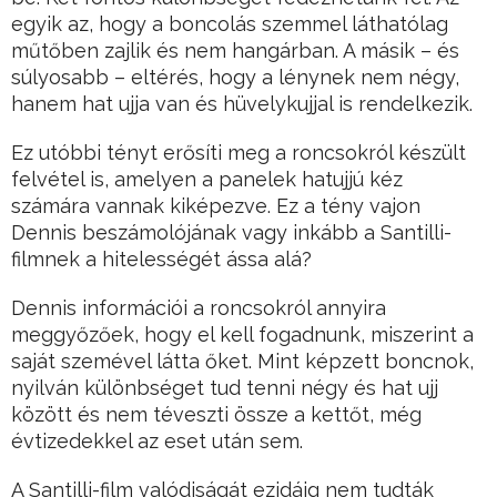
egyik az, hogy a boncolás szemmel láthatólag
műtőben zajlik és nem hangárban. A másik – és
súlyosabb – eltérés, hogy a lénynek nem négy,
hanem hat ujja van és hüvelykujjal is rendelkezik.
Ez utóbbi tényt erősíti meg a roncsokról készült
felvétel is, amelyen a panelek hatujjú kéz
számára vannak kiképezve. Ez a tény vajon
Dennis beszámolójának vagy inkább a Santilli-
filmnek a hitelességét ássa alá?
Dennis információi a roncsokról annyira
meggyőzőek, hogy el kell fogadnunk, miszerint a
saját szemével látta őket. Mint képzett boncnok,
nyilván különbséget tud tenni négy és hat ujj
között és nem téveszti össze a kettőt, még
évtizedekkel az eset után sem.
A Santilli-film valódiságát ezidáig nem tudták