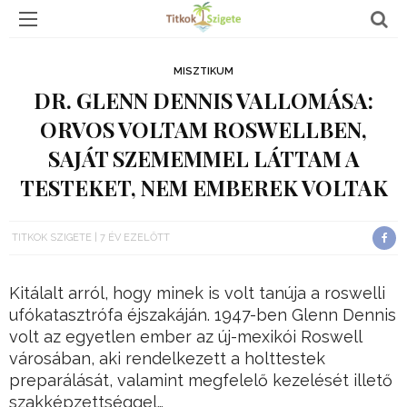
MISZTIKUM
DR. GLENN DENNIS VALLOMÁSA:
ORVOS VOLTAM ROSWELLBEN,
SAJÁT SZEMEMMEL LÁTTAM A
TESTEKET, NEM EMBEREK VOLTAK
TITKOK SZIGETE
7 ÉV EZELŐTT
Kitálalt arról, hogy minek is volt tanúja a roswelli
ufókatasztrófa éjszakáján. 1947-ben Glenn Dennis
volt az egyetlen ember az új-mexikói Roswell
városában, aki rendelkezett a holttestek
preparálását, valamint megfelelő kezelését illető
szakképzettséggel…