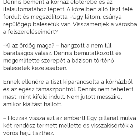
Dennis bement a kórház előterébe és az
italautomatához lépett. A közelben álló tiszt felé
fordult és megszólította. -Úgy látom, csúnya
repülőgép balesetük van. Visszamenjek a városba
a felszereléseimért?
-Ki az ördög maga? – hangzott a nem túl
barátságos válasz. Dennis bemutatkozott és
megemlítette szerepét a bázison történő
balesetek kezelésében.
Ennek ellenére a tiszt kiparancsolta a kórházból
és az egész támaszpontról. Dennis nem tehetett
mást, mint kifelé indult. Nem jutott messzire,
amikor kiáltást hallott.
– Hozzák vissza azt az embert! Egy pillanat múlva
két rendész termett mellette és visszakísérték a
vörös hajú tiszthez.