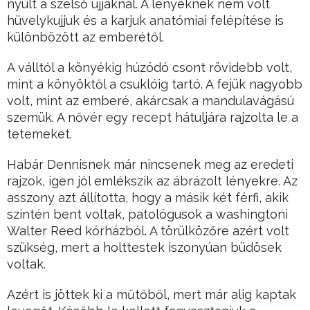
nyúlt a szélső ujjaknál. A lényeknek nem volt
hüvelykujjuk és a karjuk anatómiai felépítése is
különbözött az emberétől.
A válltól a könyékig húzódó csont rövidebb volt,
mint a könyöktől a csuklóig tartó. A fejük nagyobb
volt, mint az emberé, akárcsak a mandulavágású
szemük. A nővér egy recept hátuljára rajzolta le a
tetemeket.
Habár Dennisnek már nincsenek meg az eredeti
rajzok, igen jól emlékszik az ábrázolt lényekre. Az
asszony azt állította, hogy a másik két férfi, akik
szintén bent voltak, patológusok a washingtoni
Walter Reed kórházból. A törülközőre azért volt
szükség, mert a holttestek iszonyúan büdösek
voltak.
Azért is jöttek ki a műtőből, mert már alig kaptak