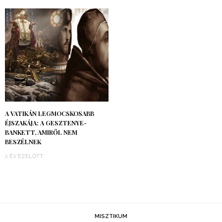
A VATIKÁN LEGMOCSKOSABB
ÉJSZAKÁJA: A GESZTENYE-
BANKETT, AMIRŐL NEM
BESZÉLNEK
2 ÉV EZELŐTT
MISZTIKUM