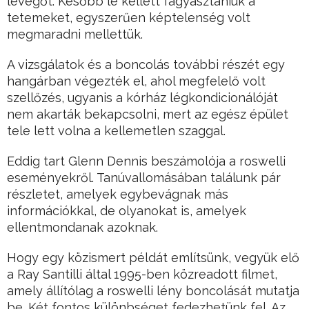
levegőt. Később le kellett fagyasztaniuk a
tetemeket, egyszerűen képtelenség volt
megmaradni mellettük.
A vizsgálatok és a boncolás további részét egy
hangárban végezték el, ahol megfelelő volt
szellőzés, ugyanis a kórház légkondicionálóját
nem akarták bekapcsolni, mert az egész épület
tele lett volna a kellemetlen szaggal.
Eddig tart Glenn Dennis beszámolója a roswelli
eseményekről. Tanúvallomásában találunk pár
részletet, amelyek egybevágnak más
információkkal, de olyanokat is, amelyek
ellentmondanak azoknak.
Hogy egy közismert példát említsünk, vegyük elő
a Ray Santilli által 1995-ben közreadott filmet,
amely állítólag a roswelli lény boncolását mutatja
be. Két fontos különbséget fedezhetünk fel. Az