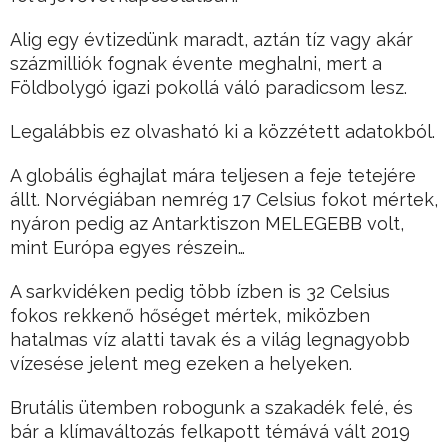
Alig egy évtizedünk maradt, aztán tíz vagy akár
százmilliók fognak évente meghalni, mert a
Földbolygó igazi pokollá váló paradicsom lesz.
Legalábbis ez olvasható ki a közzétett adatokból.
A globális éghajlat mára teljesen a feje tetejére
állt. Norvégiában nemrég 17 Celsius fokot mértek,
nyáron pedig az Antarktiszon MELEGEBB volt,
mint Európa egyes részein…
A sarkvidéken pedig több ízben is 32 Celsius
fokos rekkenő hőséget mértek, miközben
hatalmas víz alatti tavak és a világ legnagyobb
vízesése jelent meg ezeken a helyeken.
Brutális ütemben robogunk a szakadék felé, és
bár a klímaváltozás felkapott témává vált 2019