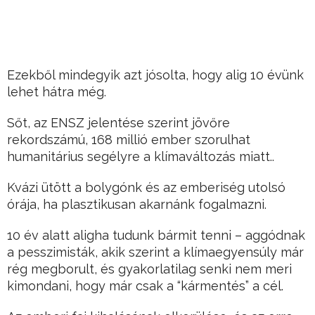
Ezekből mindegyik azt jósolta, hogy alig 10 évünk
lehet hátra még.
Sőt, az ENSZ jelentése szerint jövőre
rekordszámú, 168 millió ember szorulhat
humanitárius segélyre a klímaváltozás miatt..
Kvázi ütött a bolygónk és az emberiség utolsó
órája, ha plasztikusan akarnánk fogalmazni.
10 év alatt aligha tudunk bármit tenni – aggódnak
a pesszimisták, akik szerint a klímaegyensúly már
rég megborult, és gyakorlatilag senki nem meri
kimondani, hogy már csak a “kármentés” a cél.