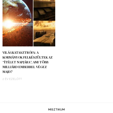
VILÁGKATASZTRÓFA: A
KORMÁNYOK FELKÉSZÜLTEK AZ
“ÍTÉLET NAPJÁRA”, AMI TÖBB
MILLIÁRD EMBERREL VÉGEZ
MAJD?
2 ÉV EZELŐTT
MISZTIKUM