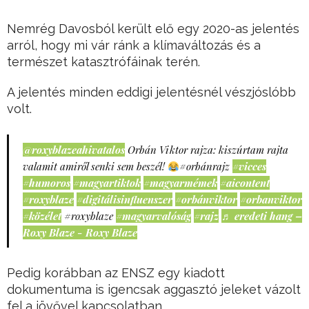
Nemrég Davosból került elő egy 2020-as jelentés
arról, hogy mi vár ránk a klímaváltozás és a
természet katasztrófáinak terén.
A jelentés minden eddigi jelentésnél vészjóslóbb
volt.
@roxyblazeahivatalos
Orbán Viktor rajza: kiszúrtam rajta
valamit amiről senki sem beszél!
#orbánrajz
#vicces
#humoros
#magyartiktok
#magyarmémek
#aicontent
#roxyblaze
#digitálisinfluenszer
#orbánviktor
#orbanviktor
#közélet
#roxyblaze
#magyarvalóság
#rajz
♬ eredeti hang –
Roxy Blaze - Roxy Blaze
Pedig korábban az ENSZ egy kiadott
dokumentuma is igencsak aggasztó jeleket vázolt
fel a jövővel kapcsolatban.