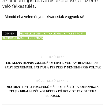
Az emberi faj kihalásának elkerülése, és az erre
való felkészülés…
Mondd el a véleményed, kíváncsiak vagyunk rá!
FELMELEGEDÉS
KATAKLIZMA
KATASZTRÓFA
CÍMKÉK
KLÍMAVÁLTOZÁS
TUDOMÁNY
ELŐZŐ CIKK
DR. GLENN DENNIS VALLOMÁSA: ORVOS VOLTAM ROSWELLBEN,
SAJÁT SZEMEMMEL LÁTTAM A TESTEKET, NEM EMBEREK VOLTAK
KÖVETKEZŐ CIKK
MEGMENTHETI A PUSZTULÓ MÉHPOPULÁCIÓT A KANNABISZ A
TELJES KIHALÁSTÓL – ELKÉPESZTŐ DOLGOT ÉSZLELTEK A
TUDÓSOK