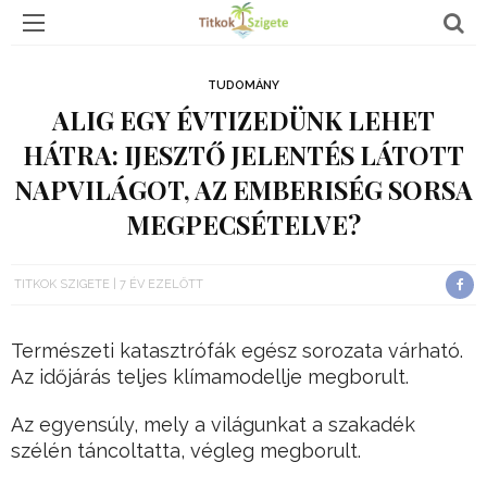
TUDOMÁNY
ALIG EGY ÉVTIZEDÜNK LEHET
HÁTRA: IJESZTŐ JELENTÉS LÁTOTT
NAPVILÁGOT, AZ EMBERISÉG SORSA
MEGPECSÉTELVE?
TITKOK SZIGETE
7 ÉV EZELŐTT
Természeti katasztrófák egész sorozata várható.
Az időjárás teljes klímamodellje megborult.
Az egyensúly, mely a világunkat a szakadék
szélén táncoltatta, végleg megborult.