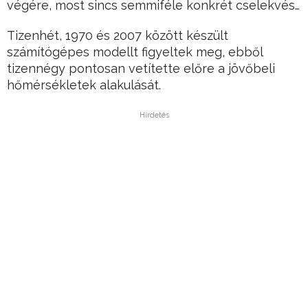
végére, most sincs semmiféle konkrét cselekvés…
Tizenhét, 1970 és 2007 között készült
számítógépes modellt figyeltek meg, ebből
tizennégy pontosan vetítette előre a jövőbeli
hőmérsékletek alakulását.
Hirdetés