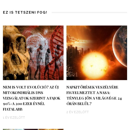
EZ IS TETSZENI FOG!
NEM IS VOLT EVOLÚCIÓ? AZ ÚJ
NAPKITÖRÉSEK VESZÉLYÉRE
MITOKONDRIÁLIS DNS
FIGYELMEZTET A NASA:
VIZSGÁLATOK SZERINT A FAJOK
TÉNYLEG JÖN A VILÁGVÉGE 24
90%-A 200 EZER ÉVNÉL
ÓRÁN BELÜL?
FIATALABB
2 ÉV EZELŐTT
1 ÉV EZELŐTT