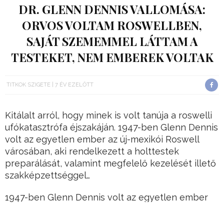
DR. GLENN DENNIS VALLOMÁSA:
ORVOS VOLTAM ROSWELLBEN,
SAJÁT SZEMEMMEL LÁTTAM A
TESTEKET, NEM EMBEREK VOLTAK
TITKOK SZIGETE
7 ÉV EZELŐTT
Kitálalt arról, hogy minek is volt tanúja a roswelli
ufókatasztrófa éjszakáján. 1947-ben Glenn Dennis
volt az egyetlen ember az új-mexikói Roswell
városában, aki rendelkezett a holttestek
preparálását, valamint megfelelő kezelését illető
szakképzettséggel…
1947-ben Glenn Dennis volt az egyetlen ember
az új-mexikói Roswell városában, aki rendelkezett
a holttestek preparálását, valamint megfelelő