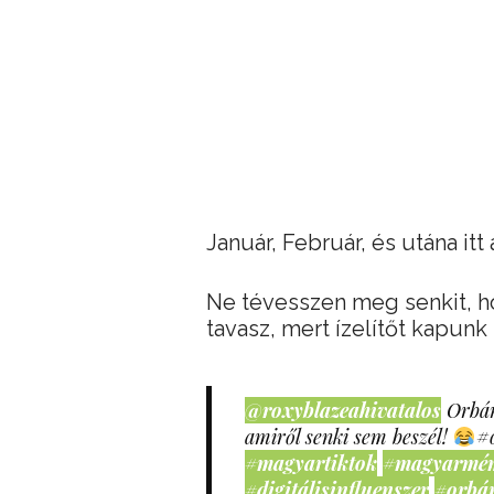
Január, Február, és utána itt 
Ne tévesszen meg senkit, h
tavasz, mert ízelítőt kapunk
@roxyblazeahivatalos
Orbán
amiről senki sem beszél!
#
#magyartiktok
#magyarmé
#digitálisinfluenszer
#orbá