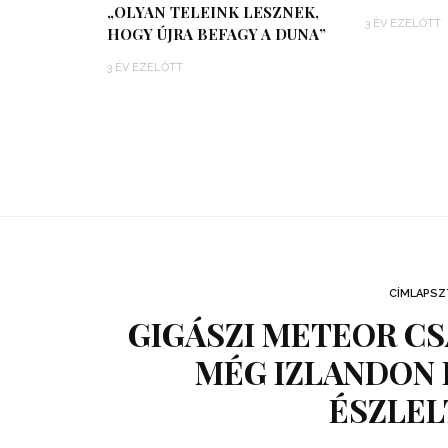
„OLYAN TELEINK LESZNEK,
3 ÉV EZELŐTT
HOGY ÚJRA BEFAGY A DUNA”
3 ÉV EZELŐTT
CÍMLAPSZ
GIGÁSZI METEOR CS
MÉG IZLANDON 
ÉSZLEL