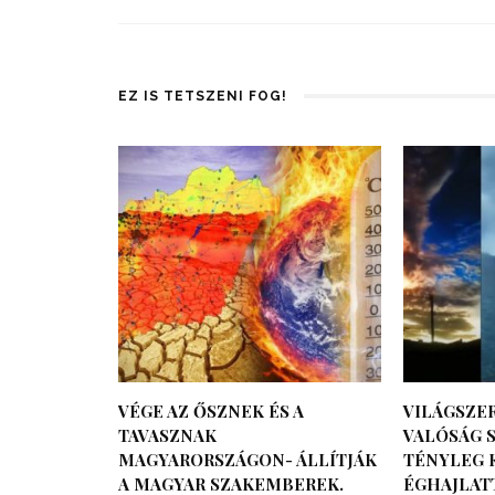
EZ IS TETSZENI FOG!
VÉGE AZ ŐSZNEK ÉS A
VILÁGSZER
TAVASZNAK
VALÓSÁG S
MAGYARORSZÁGON- ÁLLÍTJÁK
TÉNYLEG 
A MAGYAR SZAKEMBEREK.
ÉGHAJLAT