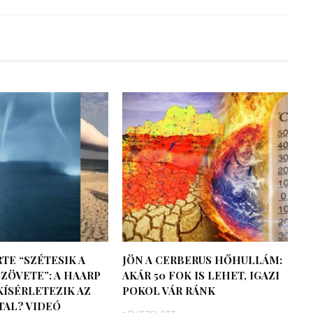
TE “SZÉTESIK A
JÖN A CERBERUS HŐHULLÁM:
ZÖVETE”: A HAARP
AKÁR 50 FOK IS LEHET, IGAZI
KÍSÉRLETEZIK AZ
POKOL VÁR RÁNK
TAL? VIDEÓ