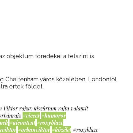
az objektum töredékei a felszínt is
leg Cheltenham város közelében, Londontól
ra értek földet.
 Viktor rajza: kiszúrtam rajta valamit
orbánrajz
#vicces
#humoros
mek
#aicontent
#roxyblaze
nviktor
#orbanviktor
#közélet
#roxyblaze