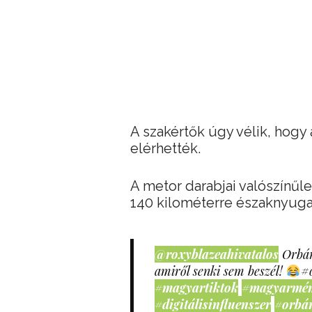
A szakértők úgy vélik, hogy 
elérhették.
A metor darabjai valószínű
140 kilométerre északnyugat
@roxyblazeahivatalos
Orbán
amiről senki sem beszél!
#
#magyartiktok
#magyarmé
#digitálisinfluenszer
#orbá