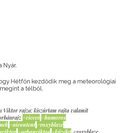
a Nyár.
ogy Hétfőn kezdődik meg a meteorológiai
 megint a télből.
 Viktor rajza: kiszúrtam rajta valamit
orbánrajz
#vicces
#humoros
mek
#aicontent
#roxyblaze
nviktor
#orbanviktor
#közélet
#roxyblaze