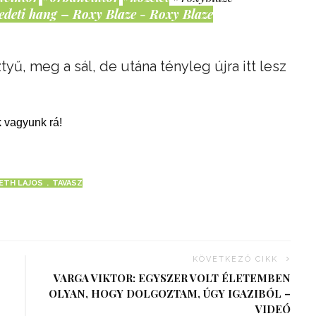
edeti hang – Roxy Blaze - Roxy Blaze
tyű, meg a sál, de utána tényleg újra itt lesz
 vagyunk rá!
ETH LAJOS
TAVASZ
KÖVETKEZŐ CIKK
VARGA VIKTOR: EGYSZER VOLT ÉLETEMBEN
OLYAN, HOGY DOLGOZTAM, ÚGY IGAZIBÓL –
VIDEÓ