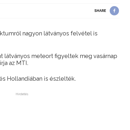
SHARE
ktumról nagyon látványos felvétel is
rint látványos meteort figyeltek meg vasárnap
írja az MTI.
 Hollandiában is észlelték.
Hirdetés