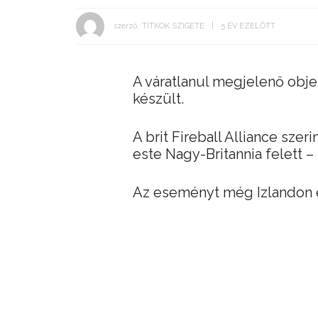
szerző:
TITKOK SZIGETE
5 ÉV EZELŐTT
A váratlanul megjelenő obje
készült.
A brit Fireball Alliance sze
este Nagy-Britannia felett – 
Az eseményt még Izlandon és