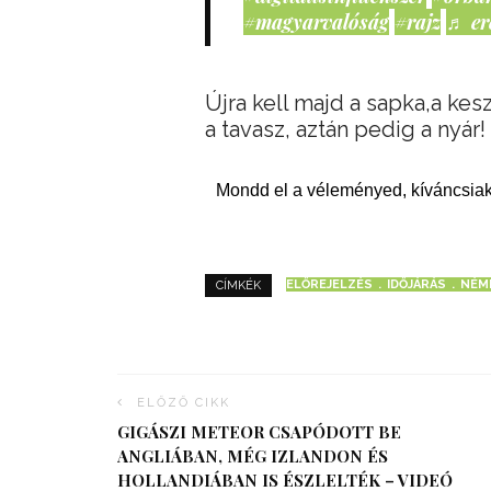
#magyarvalóság
#rajz
♬ er
Újra kell majd a sapka,a kesz
a tavasz, aztán pedig a nyár!
Mondd el a véleményed, kíváncsiak
ELŐREJELZÉS
IDŐJÁRÁS
NÉM
CÍMKÉK
ELŐZŐ CIKK
GIGÁSZI METEOR CSAPÓDOTT BE
ANGLIÁBAN, MÉG IZLANDON ÉS
HOLLANDIÁBAN IS ÉSZLELTÉK – VIDEÓ