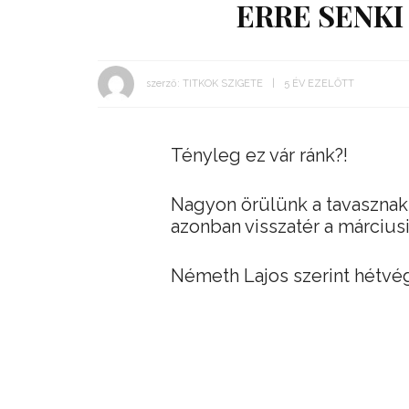
ERRE SENKI
szerző:
TITKOK SZIGETE
5 ÉV EZELŐTT
Tényleg ez vár ránk?!
Nagyon örülünk a tavasznak, 
azonban visszatér a márciusi 
Németh Lajos szerint hétvégén