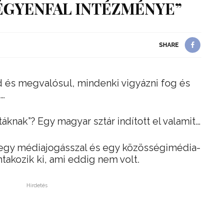
ZÉGYENFAL INTÉZMÉNYE”
SHARE
d és megvalósul, mindenki vigyázni fog és
t…
áknak”? Egy magyar sztár indított el valamit…
 egy médiajogásszal és egy közösségimédia-
takozik ki, ami eddig nem volt.
Hirdetés