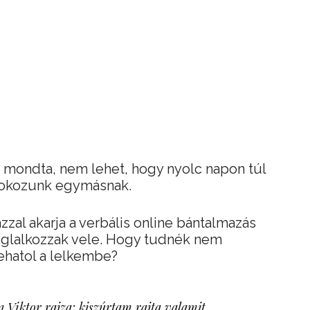
 mondta, nem lehet, hogy nyolc napon túl
 okozunk egymásnak.
zzal akarja a verbális online bántalmazás
foglalkozzak vele. Hogy tudnék nem
lehatol a lelkembe?
 Viktor rajza: kiszúrtam rajta valamit