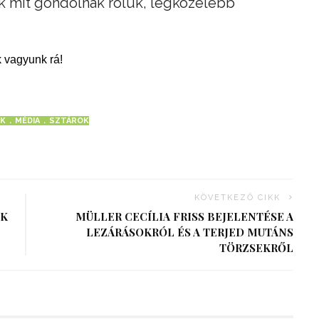
k mit gondolnak róluk, legközelebb
 vagyunk rá!
EK
MÉDIA
SZTÁROK
KÖVETKEZŐ CIKK
EK
MÜLLER CECÍLIA FRISS BEJELENTÉSE A
LEZÁRÁSOKRÓL ÉS A TERJED MUTÁNS
TÖRZSEKRŐL