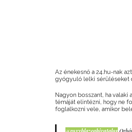
Az énekesnő a 24.hu-nak azt
gyógyuló lelki sérüléseket
Nagyon bosszant, ha valaki a
témáját elintézni, hogy ne 
foglalkozni vele, amikor be
@roxyblazeahivatalos
Orbán