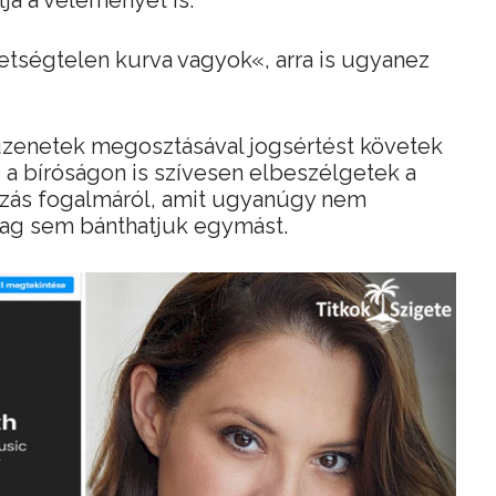
alja a véleményét is.
hetségtelen kurva vagyok«, arra is ugyanez
üzenetek megosztásával jogsértést követek
s a bíróságon is szívesen elbeszélgetek a
azás fogalmáról, amit ugyanúgy nem
lag sem bánthatjuk egymást.