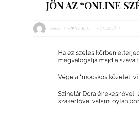
JÖN AZ “ONLINE S
szerző:
TITKOK SZIGETE
5 ÉV EZELŐTT
Ha ez széles körben elterje
megválogatja majd a szavai
Vége a “mocskos közéleti vit
Szinetár Dóra énekesnővel,
szakértővel valami oylan bon