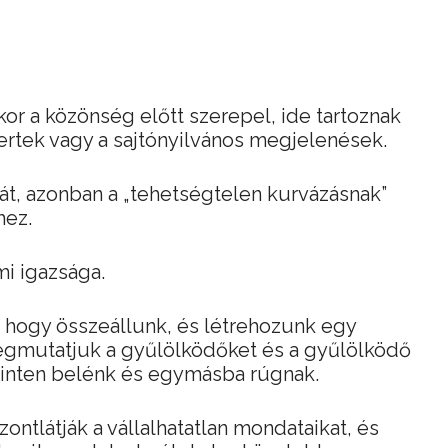
kor a közönség előtt szerepel, ide tartoznak
certek vagy a sajtónyilvános megjelenések.
át, azonban a „tehetségtelen kurvázásnak”
hez.
mi igazsága.
 hogy összeállunk, és létrehozunk egy
megmutatjuk a gyűlölködőket és a gyűlölködő
 szinten belénk és egymásba rúgnak.
zontlátják a vállalhatatlan mondataikat, és