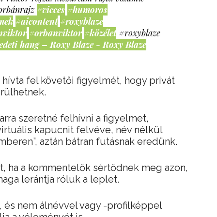
orbánrajz
#vicces
#humoros
mek
#aicontent
#roxyblaze
nviktor
#orbanviktor
#közélet
#roxyblaze
edeti hang – Roxy Blaze - Roxy Blaze
 hívta fel követői figyelmét, hogy privát
rülhetnek.
arra szeretné felhívni a figyelmet,
irtuális kapucnit felvéve, név nélkül
beren”, aztán bátran futásnak eredünk.
t, ha a kommentelők sértődnek meg azon,
ga lerántja róluk a leplet.
, és nem álnévvel vagy -profilképpel