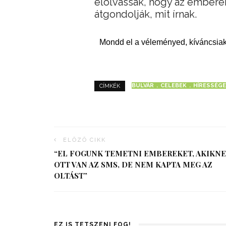
elolvassák, hogy az embere
átgondolják, mit írnak.
Mondd el a véleményed, kíváncsiak
BULVÁR
CELEBEK
HÍRESSÉG
CÍMKÉK
ELŐZŐ CIKK
“EL FOGUNK TEMETNI EMBEREKET, AKIKN
OTT VAN AZ SMS, DE NEM KAPTA MEG AZ
OLTÁST”
EZ IS TETSZENI FOG!