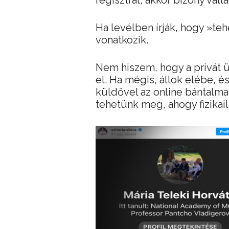
regisztrál, akkor bizony váll
Ha levélben írják, hogy »te
vonatkozik.
Nem hiszem, hogy a privát 
el. Ha mégis, állok elébe, é
küldővel az online bántalm
tehetünk meg, ahogy fizikai