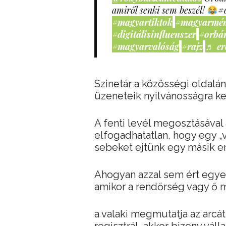
amiről senki sem beszél!
#
#magyartiktok
#magyarmé
#digitálisinfluenszer
#orbá
#magyarvalóság
#rajz
♬ er
Szinetár a közösségi oldalán
üzeneteik nyilvánosságra ke
A fenti levél megosztásával 
elfogadhatatlan, hogy egy „v
sebeket ejtünk egy másik em
Ahogyan azzal sem ért egye
amikor a rendőrség vagy ő ma
a valaki megmutatja az arcát