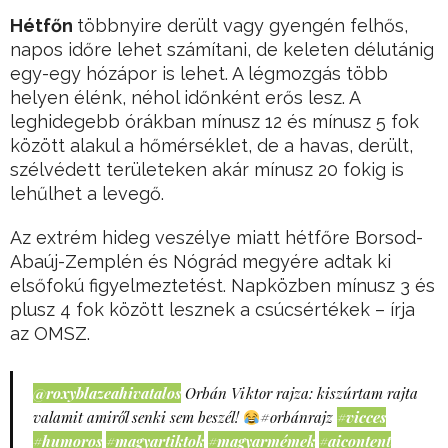
Hétfőn
többnyire derült vagy gyengén felhős,
napos időre lehet számítani, de keleten délutánig
egy-egy hózápor is lehet. A légmozgás több
helyen élénk, néhol időnként erős lesz. A
leghidegebb órákban mínusz 12 és mínusz 5 fok
között alakul a hőmérséklet, de a havas, derült,
szélvédett területeken akár mínusz 20 fokig is
lehűlhet a levegő.
Az extrém hideg veszélye miatt hétfőre Borsod-
Abaúj-Zemplén és Nógrád megyére adtak ki
elsőfokú figyelmeztetést. Napközben mínusz 3 és
plusz 4 fok között lesznek a csúcsértékek – írja
az OMSZ.
@roxyblazeahivatalos
Orbán Viktor rajza: kiszúrtam rajta
valamit amiről senki sem beszél!
#orbánrajz
#vicces
#humoros
#magyartiktok
#magyarmémek
#aicontent