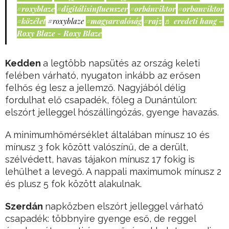
#roxyblaze
#digitálisinfluenszer
#orbánviktor
#orbanviktor
#közélet
#roxyblaze
#magyarvalóság
#rajz
♬ eredeti hang –
Roxy Blaze - Roxy Blaze
Kedden
a legtöbb napsütés az ország keleti
felében várható, nyugaton inkább az erősen
felhős ég lesz a jellemző. Nagyjából délig
fordulhat elő csapadék, főleg a Dunántúlon:
elszórt jelleggel hószállingózás, gyenge havazás.
A minimumhőmérséklet általában mínusz 10 és
mínusz 3 fok között valószínű, de a derült,
szélvédett, havas tájakon mínusz 17 fokig is
lehűlhet a levegő. A nappali maximumok mínusz 2
és plusz 5 fok között alakulnak.
Szerdán
napközben elszórt jelleggel várható
csapadék: többnyire gyenge eső, de reggel