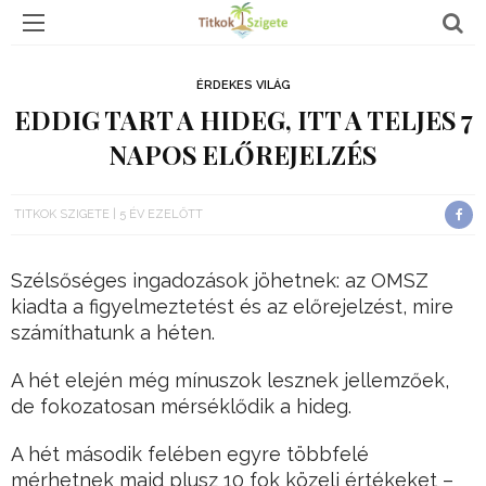
ÉRDEKES VILÁG
EDDIG TART A HIDEG, ITT A TELJES 7
NAPOS ELŐREJELZÉS
TITKOK SZIGETE
5 ÉV EZELŐTT
Szélsőséges ingadozások jöhetnek: az OMSZ
kiadta a figyelmeztetést és az előrejelzést, mire
számíthatunk a héten.
A hét elején még mínuszok lesznek jellemzőek,
de fokozatosan mérséklődik a hideg.
A hét második felében egyre többfelé
mérhetnek majd plusz 10 fok közeli értékeket –