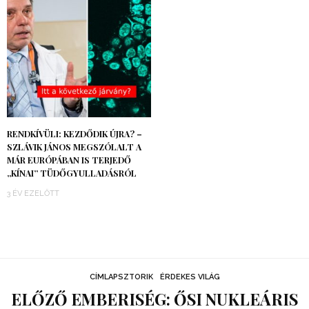
RENDKÍVÜLI: KEZDŐDIK ÚJRA? –
SZLÁVIK JÁNOS MEGSZÓLALT A
MÁR EURÓPÁBAN IS TERJEDŐ
„KÍNAI” TÜDŐGYULLADÁSRÓL
3 ÉV EZELŐTT
CÍMLAPSZTORIK
ÉRDEKES VILÁG
ELŐZŐ EMBERISÉG: ŐSI NUKLEÁRIS