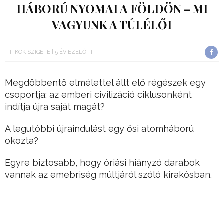
HÁBORÚ NYOMAI A FÖLDÖN – MI
VAGYUNK A TÚLÉLŐI
TITKOK SZIGETE
5 ÉV EZELŐTT
Megdöbbentő elmélettel állt elő régészek egy
csoportja: az emberi civilizáció ciklusonként
indítja újra saját magát?
A legutóbbi újraindulást egy ősi atomháború
okozta?
Egyre biztosabb, hogy óriási hiányzó darabok
vannak az emebriség múltjáról szóló kirakósban.
Hirdetés