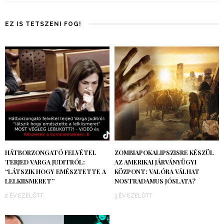
EZ IS TETSZENI FOG!
HÁTBORZONGATÓ FELVÉTEL
ZOMBIAPOKALIPSZISRE KÉSZÜL
TERJED VARGA JUDITRÓL:
AZ AMERIKAI JÁRVÁNYÜGYI
“LÁTSZIK HOGY EMÉSZTETTE A
KÖZPONT: VALÓRA VÁLHAT
LELKIISMERET”
NOSTRADAMUS JÓSLATA?
2 ÉV EZELŐTT
3 ÉV EZELŐTT