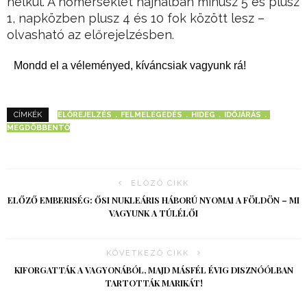
nélkül. A hőmérséklet hajnalban mínusz 5 és plusz
1, napközben plusz 4 és 10 fok között lesz –
olvasható az előrejelzésben.
Mondd el a véleményed, kíváncsiak vagyunk rá!
ELŐREJELZÉS
FELMELEGEDÉS
HIDEG
IDŐJÁRÁS
CÍMKÉK
MEGDÖBBENTŐ
ELŐZŐ CIKK
ELŐZŐ EMBERISÉG: ŐSI NUKLEÁRIS HÁBORÚ NYOMAI A FÖLDÖN – MI
VAGYUNK A TÚLÉLŐI
KÖVETKEZŐ CIKK
KIFORGATTÁK A VAGYONÁBÓL, MAJD MÁSFÉL ÉVIG DISZNÓÓLBAN
TARTOTTÁK MARIKÁT!