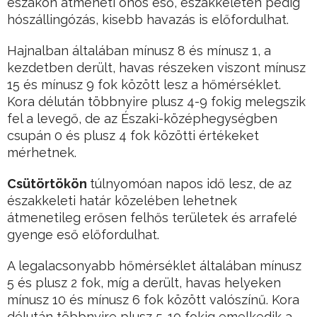
északon átmeneti ónos eső, északkeleten pedig
hószállingózás, kisebb havazás is előfordulhat.
Hajnalban általában mínusz 8 és mínusz 1, a
kezdetben derült, havas részeken viszont mínusz
15 és mínusz 9 fok között lesz a hőmérséklet.
Kora délután többnyire plusz 4-9 fokig melegszik
fel a levegő, de az Északi-középhegységben
csupán 0 és plusz 4 fok közötti értékeket
mérhetnek.
Csütörtökön
túlnyomóan napos idő lesz, de az
északkeleti határ közelében lehetnek
átmenetileg erősen felhős területek és arrafelé
gyenge eső előfordulhat.
A legalacsonyabb hőmérséklet általában mínusz
5 és plusz 2 fok, míg a derült, havas helyeken
mínusz 10 és mínusz 6 fok között valószínű. Kora
délután többnyire plusz 5-10 fokig emelkedik a