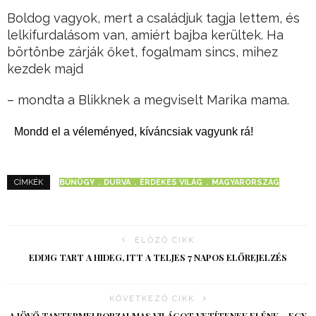
Boldog vagyok, mert a családjuk tagja lettem, és
lelkifurdalásom van, amiért bajba kerültek. Ha
börtönbe zárják őket, fogalmam sincs, mihez
kezdek majd
– mondta a Blikknek a megviselt Marika mama.
Mondd el a véleményed, kíváncsiak vagyunk rá!
BŰNÜGY
DURVA
ÉRDEKES VILÁG
MAGYARORSZÁG
CÍMKÉK
ELŐZŐ CIKK
EDDIG TART A HIDEG, ITT A TELJES 7 NAPOS ELŐREJELZÉS
KÖVETKEZŐ CIKK