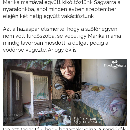
Marika mamával együtt kiköltöztünk Ságvárra a
nyaralónkba, ahol minden évben szeptember
elején két hétig együtt vakációztunk.
Azt a házaspár elismerte, hogy a szőlőhegyen
nem volt fürdőszoba, se vécé, így Marika mama
mindig lavórban mosdott, a dolgát pedig a
vödörbe végezte. Ahogy ők is.
De azt tagadták, hogy bezárták volna. A rendőrök