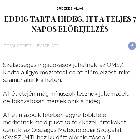
ÉRDEKES VILÁG
EDDIG TART A HIDEG, ITT A TELJES 7
NAPOS ELŐREJELZÉS
TITKOK SZIGETE
5 ÉV EZELŐTT
Szélsőséges ingadozások jöhetnek: az OMSZ
kiadta a figyelmeztetést és az előrejelzést, mire
számíthatunk a héten.
A hét elején még mínuszok lesznek jellemzőek,
de fokozatosan mérséklődik a hideg.
A hét második felében egyre többfelé
mérhetnek majd plusz 10 fok közeli értékeket –
derül ki az Országos Meteorológiai Szolgálat
(OMSZ) MTI-hez küldött előrejelzéséből.