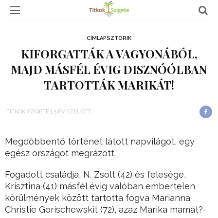
CÍMLAPSZTORIK
KIFORGATTÁK A VAGYONÁBÓL,
MAJD MÁSFÉL ÉVIG DISZNÓÓLBAN
TARTOTTÁK MARIKÁT!
TITKOK SZIGETE
5 ÉV EZELŐTT
Megdöbbentő történet látott napvilágot, egy
egész országot megrázott.
Fogadott családja, N. Zsolt (42) és felesége,
Krisztina (41) másfél évig valóban embertelen
körülmények között tartotta fogva Marianna
Christie Gorischewskit (72), azaz Marika mamát?-