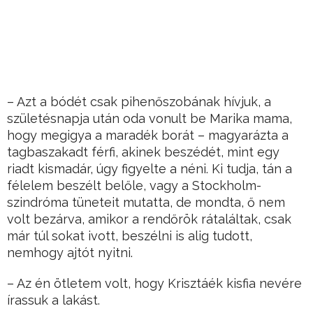
– Azt a bódét csak pihenőszobának hívjuk, a
születésnapja után oda vonult be Marika mama,
hogy megigya a maradék borát – magyarázta a
tagbaszakadt férfi, akinek beszédét, mint egy
riadt kismadár, úgy figyelte a néni. Ki tudja, tán a
félelem beszélt belőle, vagy a Stockholm-
szindróma tüneteit mutatta, de mondta, ő nem
volt bezárva, amikor a rendőrök rátaláltak, csak
már túl sokat ivott, beszélni is alig tudott,
nemhogy ajtót nyitni.
– Az én ötletem volt, hogy Krisztáék kisfia nevére
írassuk a lakást.