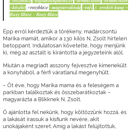
#roxyblaze
#digitálisinfluenszer
#orbánviktor
#orbanviktor
#közélet
#roxyblaze
#magyarvalóság
#rajz
♬ eredeti hang –
Roxy Blaze - Roxy Blaze
Épp erről kérdeztük a törékeny, madárcsontú
Marika mamát, amikor a 130 kilós N. Zsolt hirtelen
betoppant. Indulatosan követelte, hogy menjünk
ki, még az asztalt is kirántotta a jegyzeteink alól.
Miután a megriadt asszony fejvesztve kimenekült
a konyhából, a férfi váratlanul megenyhült.
– Öt éve, hogy Marika mama és a feleségem a
parkban találkoztak és összebarátkoztak –
magyarázta a Blikknek N. Zsolt.
Ő ajánlotta fel nekünk, hogy költözzünk hozzá, és
a lakását írassuk a kisfiunk nevére, akit
unokájaként szeret. Amíg a lakást felújítottuk,