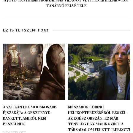
A JÖVŐ TANTERMEI BORZALMAS VILÁGOT VETÍTENEK ELÉNK – EGY
TANÁRNŐ FELVÉTELE
EZ IS TETSZENI FOG!
A VATIKÁN LEGMOCSKOSABB
MÉSZÁROS LŐRINC
ÉJSZAKÁJA: A GESZTENYE-
HELIKOPTEREZÉSÉRŐL BESZÉL
BANKETT, AMIRŐL NEM
AZ EGÉSZ ORSZÁG: EZ MÁR
BESZÉLNEK
TÉNYLEG EGY MÁSIK SZINT, A
TÁRSADALOM FELETT “LEBEG”?!
2 ÉV EZELŐTT