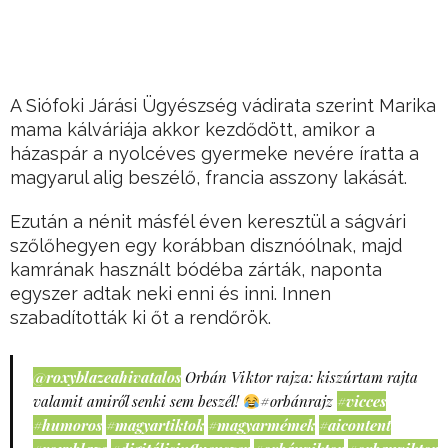
A Siófoki Járási Ügyészség vádirata szerint Marika
mama kálváriája akkor kezdődött, amikor a
házaspár a nyolcéves gyermeke nevére íratta a
magyarul alig beszélő, francia asszony lakását.
Ezután a nénit másfél éven keresztül a ságvári
szőlőhegyen egy korábban disznóólnak, majd
kamrának használt bódéba zárták, naponta
egyszer adtak neki enni és inni. Innen
szabadították ki őt a rendőrök.
@roxyblazeahivatalos
Orbán Viktor rajza: kiszúrtam rajta
valamit amiről senki sem beszél!
#orbánrajz
#vicces
#humoros
#magyartiktok
#magyarmémek
#aicontent