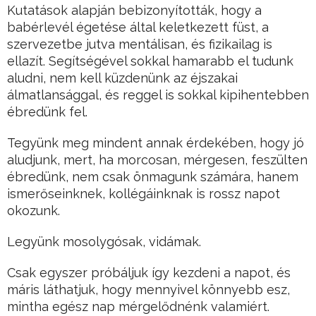
Kutatások alapján bebizonyították, hogy a
babérlevél égetése által keletkezett füst, a
szervezetbe jutva mentálisan, és fizikailag is
ellazít. Segítségével sokkal hamarabb el tudunk
aludni, nem kell küzdenünk az éjszakai
álmatlansággal, és reggel is sokkal kipihentebben
ébredünk fel.
Tegyünk meg mindent annak érdekében, hogy jó
aludjunk, mert, ha morcosan, mérgesen, feszülten
ébredünk, nem csak önmagunk számára, hanem
ismerőseinknek, kollégáinknak is rossz napot
okozunk.
Legyünk mosolygósak, vidámak.
Csak egyszer próbáljuk így kezdeni a napot, és
máris láthatjuk, hogy mennyivel könnyebb esz,
mintha egész nap mérgelődnénk valamiért.