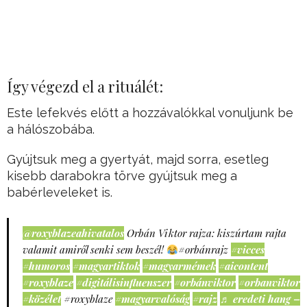
Így végezd el a rituálét:
Este lefekvés előtt a hozzávalókkal vonuljunk be
a hálószobába.
Gyújtsuk meg a gyertyát, majd sorra, esetleg
kisebb darabokra törve gyújtsuk meg a
babérleveleket is.
@roxyblazeahivatalos
Orbán Viktor rajza: kiszúrtam rajta
valamit amiről senki sem beszél!
#orbánrajz
#vicces
#humoros
#magyartiktok
#magyarmémek
#aicontent
#roxyblaze
#digitálisinfluenszer
#orbánviktor
#orbanviktor
#közélet
#roxyblaze
#magyarvalóság
#rajz
♬ eredeti hang –