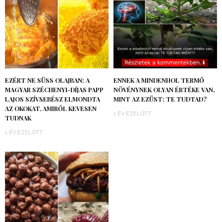
EZÉRT NE SÜSS OLAJBAN: A
ENNEK A MINDENHOL TERMŐ
MAGYAR SZÉCHENYI-DÍJAS PAPP
NÖVÉNYNEK OLYAN ÉRTÉKE VAN,
LAJOS SZÍVSEBÉSZ ELMONDTA
MINT AZ EZÜST: TE TUDTAD?
AZ OKOKAT, AMIRŐL KEVESEN
1 ÉV EZELŐTT
TUDNAK
1 ÉV EZELŐTT