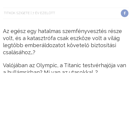
TITKOK SZIGETE
7 ÉV EZELŐTT
Az egész egy hatalmas szemfényvesztés része
volt, és a katasztrófa csak eszköze volt a világ
legtöbb emberáldozatot követelő biztosítási
csalásához…?
Valójában az Olympic, a Titanic testvérhajója van
a hullámsírban? Mi van az utasokkal…?
Rengeteg rejtély a Titanic körül
Az 1912. április 14-én éjfél előtt jéghegynek
ütköző óceánjáró katasztrófája még most is
sokszor viták tárgya, ugyanis nem egyértelmű
még ma sem, mi okozta a tragédiát.