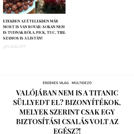
EZEKBEN AZ ÉTELEKBEN MÁR
MOST IS VAN ROVAR: SOKAN NEM
IS TUDNAK RÓLA, PICK, TUC, TIBI,
SZAMOS IS A LISTÁN!
3 ÉV EZELŐTT
ÉRDEKES VILÁG
MÚLTIDÉZŐ
VALÓJÁBAN NEM IS A TITANIC
SÜLLYEDT EL? BIZONYÍTÉKOK,
MELYEK SZERINT CSAK EGY
BIZTOSÍTÁSI CSALÁS VOLT AZ
EGÉSZ?!