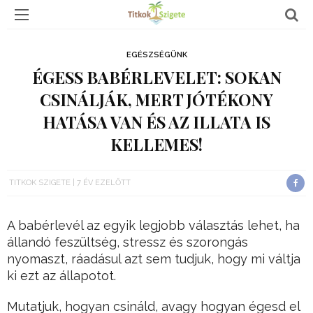
EGÉSZSÉGÜNK
ÉGESS BABÉRLEVELET: SOKAN
CSINÁLJÁK, MERT JÓTÉKONY
HATÁSA VAN ÉS AZ ILLATA IS
KELLEMES!
TITKOK SZIGETE
7 ÉV EZELŐTT
A babérlevél az egyik legjobb választás lehet, ha
állandó feszültség, stressz és szorongás
nyomaszt, ráadásul azt sem tudjuk, hogy mi váltja
ki ezt az állapotot.
Mutatjuk, hogyan csináld, avagy hogyan égesd el