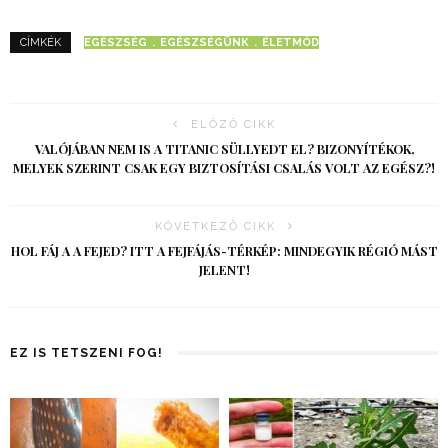
EGÉSZSÉG
EGÉSZSÉGÜNK
ÉLETMÓD
CÍMKÉK
ELŐZŐ CIKK
VALÓJÁBAN NEM IS A TITANIC SÜLLYEDT EL? BIZONYÍTÉKOK,
MELYEK SZERINT CSAK EGY BIZTOSÍTÁSI CSALÁS VOLT AZ EGÉSZ?!
KÖVETKEZŐ CIKK
HOL FÁJ A A FEJED? ITT A FEJFÁJÁS-TÉRKÉP: MINDEGYIK RÉGIÓ MÁST
JELENT!
EZ IS TETSZENI FOG!