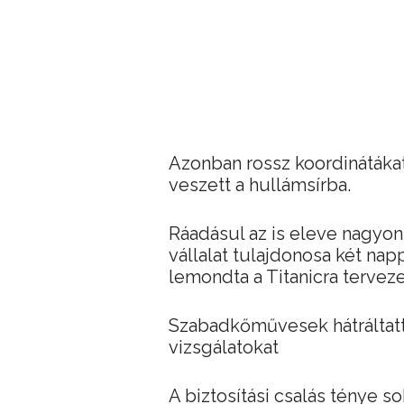
Azonban rossz koordinátáka
veszett a hullámsírba.
Ráadásul az is eleve nagyon 
vállalat tulajdonosa két nap
lemondta a Titanicra tervezet
Szabadkőművesek hátráltattá
vizsgálatokat
A biztosítási csalás ténye s