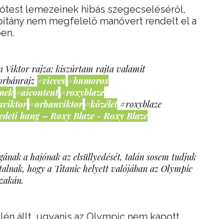
ajótest lemezeinek hibás szegecseléséről,
pitány nem megfelelő manővert rendelt el a
en.
 Viktor rajza: kiszúrtam rajta valamit
orbánrajz
#vicces
#humoros
mek
#aicontent
#roxyblaze
nviktor
#orbanviktor
#közélet
#roxyblaze
edeti hang – Roxy Blaze - Roxy Blaze
nak a hajónak az elsüllyedését, talán sosem tudjuk
alnak, hogy a Titanic helyett valójában az Olympic
szakán.
élén állt, ugyanis az Olympic nem kapott