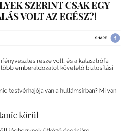
LYEK SZERINT CSAK EGY
ALÁS VOLT AZ EGÉSZ?!
SHARE
ényvesztés része volt, és a katasztrófa
egtöbb emberáldozatot követelő biztosítási
nic testvérhajója van a hullámsírban? Mi van
tanic körül
 előtt jéghegynek ütköző óceánjáró