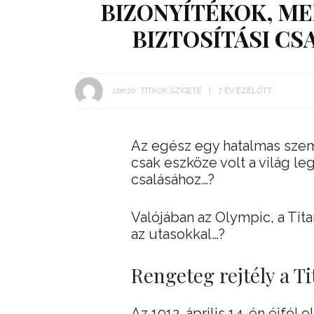
BIZONYÍTÉKOK, ME
BIZTOSÍTÁSI CS
szerző:
TITKOK SZIGETE
7 ÉV EZELŐTT
Az egész egy hatalmas szemf
csak eszköze volt a világ l
csalásához…?
Valójában az Olympic, a Tita
az utasokkal…?
Rengeteg rejtély a Ti
Az 1912. április 14-én éjfél