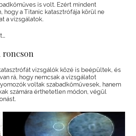
abadkőműves is volt. Ezért mindent
hogy a Titanic katasztrófája körül ne
t a vizsgálatok.
t…
a roncson
atasztrófát vizsgálók közé is beépültek, és
an rá, hogy nemcsak a vizsgálatot
ő nyomozók voltak szabadkőművesek, hanem
sokak számára érthetetlen módon, végül
onást.