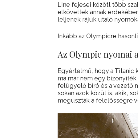
Line fejesei között több sz
elkövettek annak érdekében, 
leljenek rájuk utaló nyomoka
Inkább az Olympicre hasonlí
Az Olympic nyomai 
Egyértelmű, hogy a Titanic k
ma már nem egy bizonyíték v
felügyelő bíró és a vezet
sokan azok közül is, akik, 
megúszták a felelősségre v