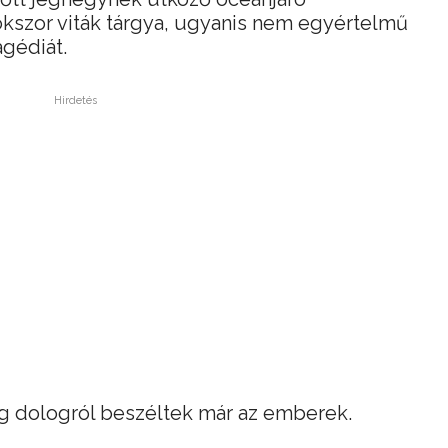
okszor viták tárgya, ugyanis nem egyértelmű
gédiát.
Hirdetés
g dologról beszéltek már az emberek.