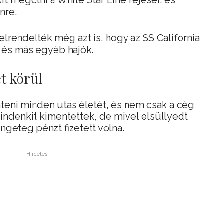
t megölni a White Star Line fejesei, és
nre.
 elrendelték még azt is, hogy az SS California
, és más egyéb hajók.
t körül
teni minden utas életét, és nem csak a cég
indenkit kimentettek, de mivel elsüllyedt
rengeteg pénzt fizetett volna.
Hirdetés