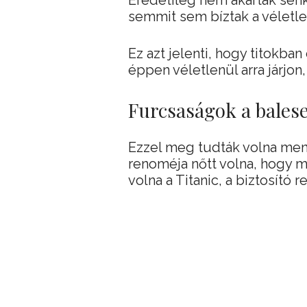
Eredetileg nem akartak senki
semmit sem bíztak a véletle
Ez azt jelenti, hogy titokban
éppen véletlenül arra járjon
Furcsaságok a balese
Ezzel meg tudták volna men
renoméja nőtt volna, hogy m
volna a Titanic, a biztosító 