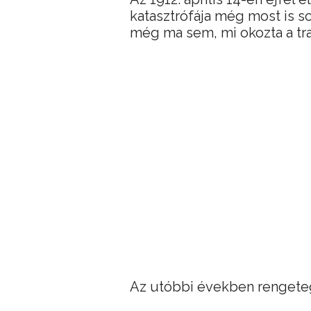
katasztrófája még most is s
még ma sem, mi okozta a tra
Az utóbbi években rengete