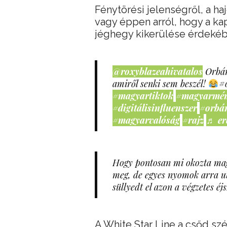
Fénytörési jelenségről, a h
vagy éppen arról, hogy a ka
jéghegy kikerülése érdekéb
@roxyblazeahivatalos
Orbán
amiről senki sem beszél!
#
#magyartiktok
#magyarmé
#digitálisinfluenszer
#orbá
#magyarvalóság
#rajz
♬ er
Hogy pontosan mi okozta magá
meg, de egyes nyomok arra ut
süllyedt el azon a végzetes éj
A White Star Line a csőd sz