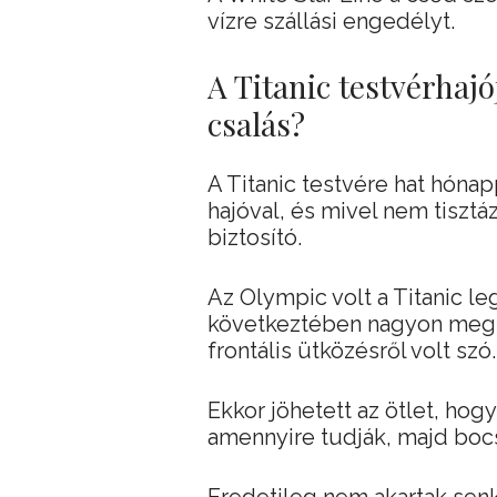
vízre szállási engedélyt.
A Titanic testvérhajó
csalás?
A Titanic testvére hat hónap
hajóval, és mivel nem tisztáz
biztosító.
Az Olympic volt a Titanic le
következtében nagyon megsér
frontális ütközésről volt szó.
Ekkor jöhetett az ötlet, hog
amennyire tudják, majd bocsá