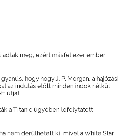
t adtak meg, ezért másfél ezer ember
gyanús, hogy hogy J. P. Morgan, a hajózási
pal az indulás előtt minden indok nélkül
t útját.
k a Titanic ügyében lefolytatott
oha nem derülhetett ki, mivel a White Star