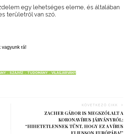
üzdelem egy lehetséges eleme, és általában
es területről van szó.
 vagyunk rá!
ÁNY
SZÁJVÍZ
TUDOMÁNY
VILÁGJÁRVÁNY
KÖVETKEZŐ CIKK
ZACHER GÁBOR IS MEGSZÓLALT A
KORONAVÍRUS JÁRVÁNYRÓL:
“HIHETETLENNEK TŰNT, HOGY EZ A VÍRUS
ELJUSSON EURÓPÁBA!”