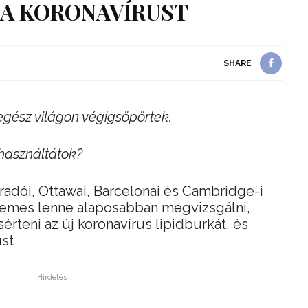
 A KORONAVÍRUST
SHARE
gész világon végigsöpörtek.
 használtátok?
oradói, Ottawai, Barcelonai és Cambridge-i
demes lenne alaposabban megvizsgálni,
rteni az új koronavírus lipidburkát, és
ust
Hirdetés