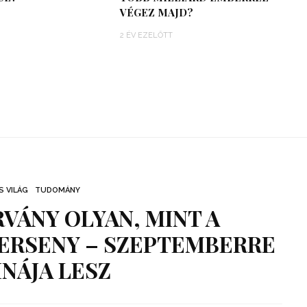
VÉGEZ MAJD?
2 ÉV EZELŐTT
S VILÁG
TUDOMÁNY
ÁRVÁNY OLYAN, MINT A
ERSENY – SZEPTEMBERRE
NÁJA LESZ