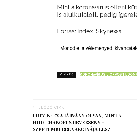
Mint a koronavírus elleni k
is alulkutatott, pedig ígéret
Forrás: Index, Skynews
Mondd el a véleményed, kíváncsiak
KORONAVÍRUS
ORVOSTUDOM
CÍMKÉK
ELŐZŐ CIKK
PUTYIN: EZ A JÁRVÁNY OLYAN, MINT A
HIDEGHÁBORÚS ŰRVERSENY –
SZEPTEMBERRE VAKCINÁJA LESZ