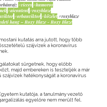
orbánrajz
#vicces
#humoros
mek
#aicontent
#roxyblaze
nviktor
#orbanviktor
#közélet
#roxyblaze
edeti hang – Roxy Blaze - Roxy Blaze
ostani kutatás arra jutott, hogy több
 összetételű szájvizek a koronavírus
nek.
sgálatokat sürgetnek, hogy előbb
özt, majd embereken is teszteljék a már
lű szájvizek hatékonyságát a koronavírus
i Egyetem kutatója, a tanulmány vezető
 gargalizálás egyelőre nem merült fel.