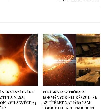
ÉSEK VESZÉLYÉRE
VILÁGKATASZTRÓFA: A
TET A NASA:
KORMÁNYOK FELKÉSZÜLTEK
ÖN A VILÁGVÉGE 24
AZ “ÍTÉLET NAPJÁRA”, AMI
ÜL?
TÖBB MILLIÁRD EMBERREL