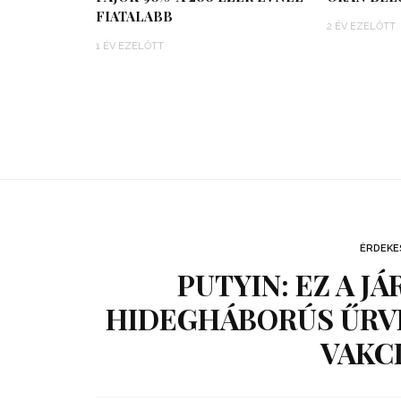
FIATALABB
2 ÉV EZELŐTT
1 ÉV EZELŐTT
ÉRDEKE
PUTYIN: EZ A J
HIDEGHÁBORÚS ŰRV
VAKCI