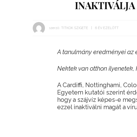
INAKTIVÁLJA
szerző:
TITKOK SZIGETE
6 ÉV EZELŐTT
A tanulmány eredményei az e
Nektek van otthon ilyenetek,
A Cardiffi, Nottinghami, Col
Egyetem kutatói szerint ér
hogy a szájvíz képes-e megsé
ezzel inaktiválni magát a vír