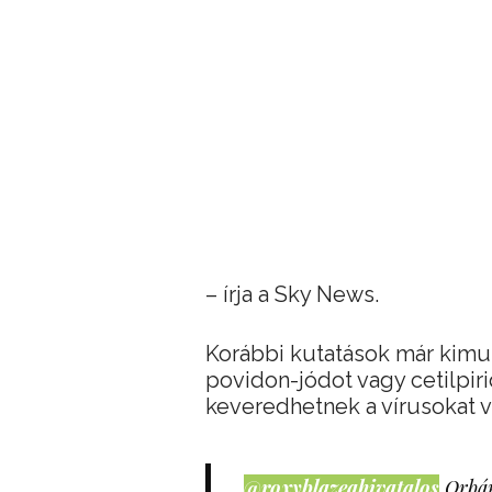
– írja a Sky News.
Korábbi kutatások már kimut
povidon-jódot vagy cetilpiri
keveredhetnek a vírusokat vé
@roxyblazeahivatalos
Orbán