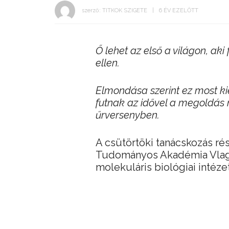
szerző:
TITKOK SZIGETE
6 ÉV EZELŐTT
Ő lehet az első a világon, ak
ellen.
Elmondása szerint ez most ki
futnak az idővel a megoldás 
űrversenyben.
A csütörtöki tanácskozás ré
Tudományos Akadémia Vlagy
molekuláris biológiai intézet