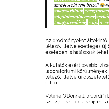
amiről senki sem beszél!
#
#magyartiktok
#magyarmé
#digitálisinfluenszer
#orbá
#magyarvalóság
#rajz
♬ er
Az eredményeket áttekintő m
létező, illetve esetleges új
esetében is hatásosak lehet
A kutatók ezért további viz
laboratóriumi körülmények k
létező, illetve új összetéte
ellen.
Valerie O’Donnell, a Cardiff
szerzője szerint a szájvizes