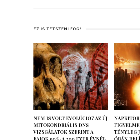
EZ IS TETSZENI FOG!
NEM IS VOLT EVOLÚCIÓ? AZ ÚJ
NAPKITÖR
MITOKONDRIÁLIS DNS
FIGYELMEZ
VIZSGÁLATOK SZERINT A
TÉNYLEG J
FAJOK 90%-A 200 EZER ÉVNÉL
ÓRÁN BEL