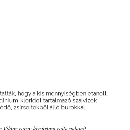
atták, hogy a kis mennyiségben etanolt,
dinium-kloridot tartalmazó szájvizek
dő, zsírsejtekből álló burokkal.
 Viktor rajza: kiszúrtam rajta valamit