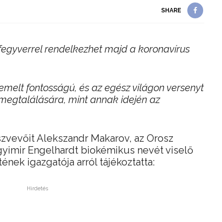
SHARE
i fegyverrel rendelkezhet majd a koronavírus
emelt fontosságú, és az egész világon versenyt
megtalálására, mint annak idején az
szvevőit Alekszandr Makarov, az Orosz
imir Engelhardt biokémikus nevét viselő
ének igazgatója arról tájékoztatta:
Hirdetés