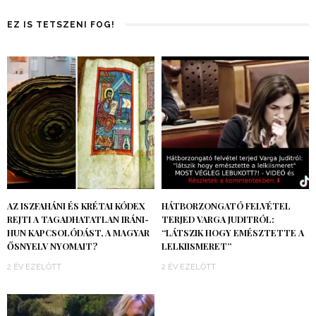
EZ IS TETSZENI FOG!
AZ ISZFAHÁNI ÉS KRÉTAI KÓDEX
HÁTBORZONGATÓ FELVÉTEL
REJTI A TAGADHATATLAN IRÁNI-
TERJED VARGA JUDITRÓL:
HUN KAPCSOLÓDÁST, A MAGYAR
“LÁTSZIK HOGY EMÉSZTETTE A
ŐSNYELV NYOMAIT?
LELKIISMERET”
2 ÉV EZELŐTT
2 ÉV EZELŐTT