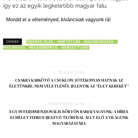
így ez az egyik legkeletibb magyar falu.
Mondd el a véleményed, kíváncsiak vagyunk rá!
ÉRDEKES VILÁG
HIHETETLEN
MAGYARORSZÁG
CÍMKÉK
MAGYARSÁG
MEGDÖBBENTŐ
NEMZETTUDAT
ELŐZŐ CIKK
CSAKRA KARKÖTŐ A CSUKLÓN: JÓTÉKONYAN HATNAK AZ
ÉLETÜNKRE, NEM VÉLETLENÜL JELENTIK AZ “ÉLET KEREKÉT”
KÖVETKEZŐ CIKK
EGY INTERDIMENZIONÁLIS BÖRTÖN RABJAI VAGYUNK: A HÍRES
ELMÉLET FIZIKUS IJESZTŐ TEÓRIÁVAL ÁLLT ELŐ A VILÁGUNK
MAGYARÁZATÁRA