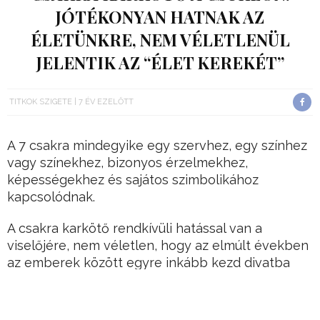
JÓTÉKONYAN HATNAK AZ
ÉLETÜNKRE, NEM VÉLETLENÜL
JELENTIK AZ “ÉLET KEREKÉT”
TITKOK SZIGETE
7 ÉV EZELŐTT
A 7 csakra mindegyike egy szervhez, egy színhez
vagy színekhez, bizonyos érzelmekhez,
képességekhez és sajátos szimbolikához
kapcsolódnak.
A csakra karkötő rendkívüli hatással van a
viselőjére, nem véletlen, hogy az elmúlt években
az emberek között egyre inkább kezd divatba
jönni.
Ez főleg annak köszönhető, hogy egyre