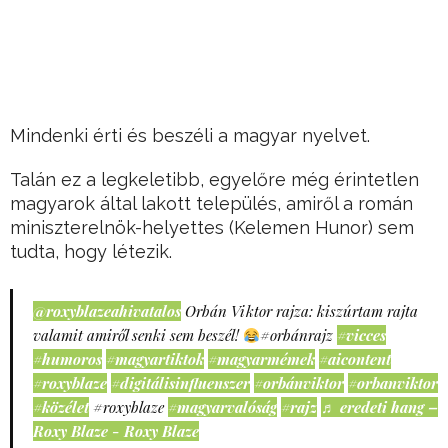
Mindenki érti és beszéli a magyar nyelvet.
Talán ez a legkeletibb, egyelőre még érintetlen
magyarok által lakott település, amiről a román
miniszterelnök-helyettes (Kelemen Hunor) sem
tudta, hogy létezik.
@roxyblazeahivatalos
Orbán Viktor rajza: kiszúrtam rajta
valamit amiről senki sem beszél!
#orbánrajz
#vicces
#humoros
#magyartiktok
#magyarmémek
#aicontent
#roxyblaze
#digitálisinfluenszer
#orbánviktor
#orbanviktor
#közélet
#roxyblaze
#magyarvalóság
#rajz
♬ eredeti hang –
Roxy Blaze - Roxy Blaze