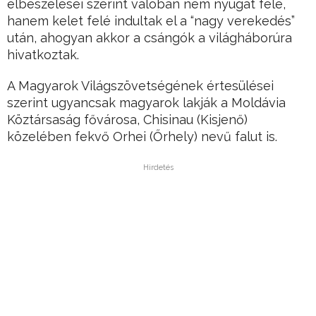
elbeszélései szerint valóban nem nyugat felé,
hanem kelet felé indultak el a “nagy verekedés”
után, ahogyan akkor a csángók a világháborúra
hivatkoztak.
A Magyarok Világszövetségének értesülései
szerint ugyancsak magyarok lakják a Moldávia
Köztársaság fővárosa, Chisinau (Kisjenő)
közelében fekvő Orhei (Őrhely) nevű falut is.
Hirdetés