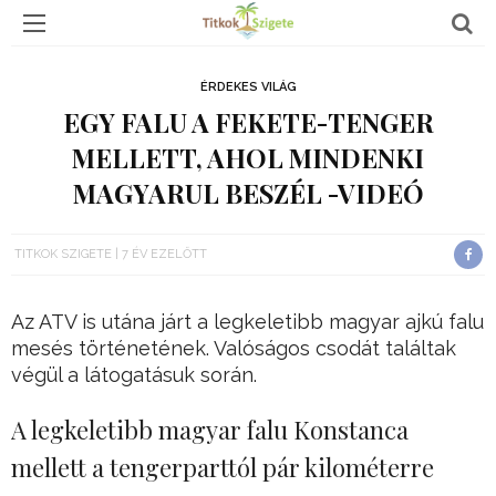
ÉRDEKES VILÁG
EGY FALU A FEKETE-TENGER
MELLETT, AHOL MINDENKI
MAGYARUL BESZÉL -VIDEÓ
TITKOK SZIGETE
7 ÉV EZELŐTT
Az ATV is utána járt a legkeletibb magyar ajkú falu
mesés történetének. Valóságos csodát találtak
végül a látogatásuk során.
A legkeletibb magyar falu Konstanca
mellett a tengerparttól pár kilométerre