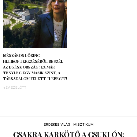
MÉSZÁROS LŐRINC
HELIKOPTEREZÉSÉRŐL BESZÉL
AZ EGÉSZ ORSZÁG: EZ MÁR
TÉNYLEG EGY MÁSIK SZINT, A
TÁRSADALOM FELETT “LEBEG”?!
3 ÉV EZELŐTT
ÉRDEKES VILÁG
MISZTIKUM
CSAKRA KARKÖTŐ A CSUKLÓN: