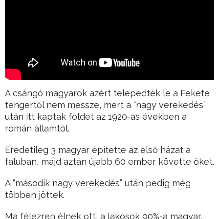
A csángó magyarok azért telepedtek le a Fekete
tengertől nem messze, mert a “nagy verekedés”
után itt kaptak földet az 1920-as években a
román államtól.
Eredetileg 3 magyar építette az első házat a
faluban, majd aztán újabb 60 ember követte őket.
A “második nagy verekedés” után pedig még
többen jöttek.
Ma félezren élnek ott, a lakosok 90%-a magyar,