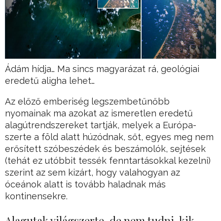
Ádám hídja… Ma sincs magyarázat rá, geológiai
eredetű aligha lehet…
Az előző emberiség legszembetűnőbb
nyomainak ma azokat az ismeretlen eredetű
alagútrendszereket tartják, melyek a Európa-
szerte a föld alatt húzódnak, sőt, egyes meg nem
erősített szóbeszédek és beszámolók, sejtések
(tehát ez utóbbit tessék fenntartásokkal kezelni)
szerint az sem kizárt, hogy valahogyan az
óceánok alatt is tovább haladnak más
kontinensekre.
Alagutak világszerte, de nem tudni, kik