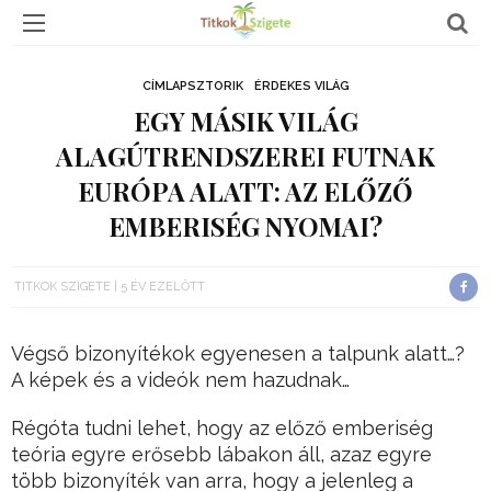
CÍMLAPSZTORIK
ÉRDEKES VILÁG
EGY MÁSIK VILÁG
ALAGÚTRENDSZEREI FUTNAK
EURÓPA ALATT: AZ ELŐZŐ
EMBERISÉG NYOMAI?
TITKOK SZIGETE
5 ÉV EZELŐTT
Végső bizonyítékok egyenesen a talpunk alatt…?
A képek és a videók nem hazudnak…
Régóta tudni lehet, hogy az előző emberiség
teória egyre erősebb lábakon áll, azaz egyre
több bizonyíték van arra, hogy a jelenleg a