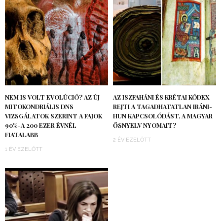
NEM IS VOLT EVOLÚCIÓ? AZ ÚJ
AZ ISZFAHÁNI ÉS KRÉTAI KÓDEX
MITOKONDRIÁLIS DNS
REJTI A TAGADHATATLAN IRÁNI-
VIZSGÁLATOK SZERINT A FAJOK
HUN KAPCSOLÓDÁST, A MAGYAR
90%-A 200 EZER ÉVNÉL
ŐSNYELV NYOMAIT?
FIATALABB
2 ÉV EZELŐTT
1 ÉV EZELŐTT