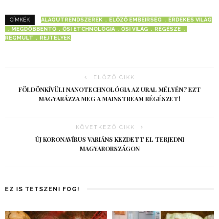
ALAGÚTRENDSZEREK
ELŐZŐ EMBEIRSÉG
ÉRDEKES VILÁG
CÍMKÉK
MEGDÖBBENTŐ
ŐSI ETCHNOLÓGIA
ŐSI VILÁG
RÉGÉSZE
RÉGMÚLT
REJTÉLYEK
ELŐZŐ CIKK
FÖLDÖNKÍVÜLI NANOTECHNOLÓGIA AZ URAL MÉLYÉN? EZT
MAGYARÁZZA MEG A MAINSTREAM RÉGÉSZET!
KÖVETKEZŐ CIKK
ÚJ KORONAVÍRUS VARIÁNS KEZDETT EL TERJEDNI
MAGYARORSZÁGON
EZ IS TETSZENI FOG!