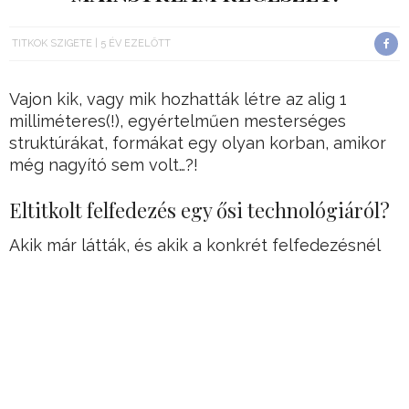
TITKOK SZIGETE
5 ÉV EZELŐTT
Vajon kik, vagy mik hozhatták létre az alig 1
milliméteres(!), egyértelműen mesterséges
struktúrákat, formákat egy olyan korban, amikor
még nagyító sem volt…?!
Eltitkolt felfedezés egy ősi technológiáról?
Akik már látták, és akik a konkrét felfedezésnél
jelen voltak, soha nem beszélhettek.
A széles nyilvánosságot kizárták, ugyanis hamar
rájöttek, hogy amit egy kutatócsoport talált, az
újraírná az egész emberiség történelmét.
Hirdetés