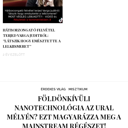
HÁTBORZONGATÓ FELVÉTEL
TERJED VARGA JUDITRÓL:
“LÁTSZIK HOGY EMÉSZTETTE A
LELKIISMERET”
2 ÉV EZELŐTT
ÉRDEKES VILÁG
MISZTIKUM
FÖLDÖNKÍVÜLI
NANOTECHNOLÓGIA AZ URAL
MÉLYÉN? EZT MAGYARÁZZA MEG A
MAINSTREAM RÉGÉSZET!