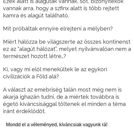
Ezek alatt is alagutak vannak, sőt, bizonyítékok
vannak arra, hogy a szfinx alatt is több rejtett
kamra és alagút található.
Mit próbáltak ennyire elrejteni a mélyben?
Miért hálózza be világszerte az összes kontinenst
ez az “alagút hálózat”, melyet nyilvánvalóan nem a
természet hozott létre…?
Ki, vagy mi elől menekültek le az egykori
civilizációk a Föld alá?
A választ az emebriség talán most még nem is
akarja ighazán tudni, de a miértek továbbra is
égető kíváncsisággal töltenek el minden a téma
iránt érdeklődőt.
Mondd el a véleményed, kíváncsiak vagyunk rá!