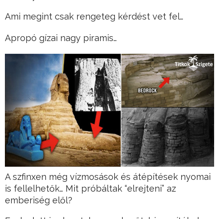
Ami megint csak rengeteg kérdést vet fel…
Apropó gízai nagy piramis…
A szfinxen még vízmosások és átépítések nyomai
is fellelhetők… Mit próbáltak “elrejteni” az
emberiség elől?