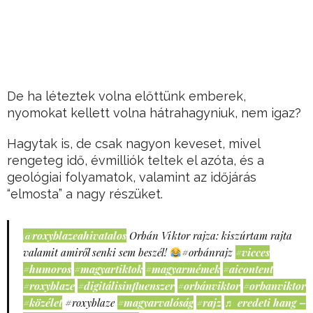
De ha léteztek volna előttünk emberek,
nyomokat kellett volna hátrahagyniuk, nem igaz?
Hagytak is, de csak nagyon keveset, mivel
rengeteg idő, évmilliók teltek el azóta, és a
geológiai folyamatok, valamint az időjárás
“elmosta” a nagy részüket.
@roxyblazeahivatalos
Orbán Viktor rajza: kiszúrtam rajta
valamit amiről senki sem beszél!
#orbánrajz
#vicces
#humoros
#magyartiktok
#magyarmémek
#aicontent
#roxyblaze
#digitálisinfluenszer
#orbánviktor
#orbanviktor
#közélet
#roxyblaze
#magyarvalóság
#rajz
♬ eredeti hang –