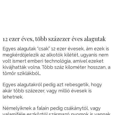
12 ezer éves, több százezer éves alagutak
Egyes alagutak “csak” 12 ezer évesek, ám ezek is
megkérdőjelezik az alkotók kilétét, ugyanis nem
volt ismert emberi technológia, amivel ezeket
kivájhatták volna. Több száz kilométer hosszan, a
tömör sziklákból…
Egyes alagutakról pedig azt rebesgetik, hogy
akár több százezer, vagy millió évesek is
lehetnek.
Némelyiknek a falain pedig csákánytól, vagy
valamiféle eszköztől származó nyomok is vannak…