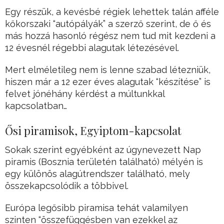
Egy részük, a kevésbé régiek lehettek talán afféle
kőkorszaki “autópályák” a szerző szerint, de ő és
más hozzá hasonló régész nem tud mit kezdeni a
12 évesnél régebbi alagutak létezésével.
Mert elméletileg nem is lenne szabad létezniük,
hiszen már a 12 ezer éves alagutak “készítése” is
felvet jónéhány kérdést a múltunkkal
kapcsolatban…
Ősi piramisok, Egyiptom-kapcsolat
Sokak szerint egyébként az úgynevezett Nap
piramis (Bosznia területén található) mélyén is
egy különös alagútrendszer található, mely
összekapcsolódik a többivel.
Európa legősibb piramisa tehát valamilyen
szinten “összefüggésben van ezekkel az