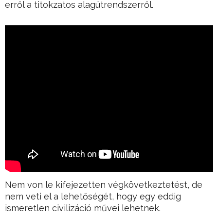
erről a titokzatos alagútrendszerről.
Nem von le kifejezetten végkövetkeztetést, de
nem veti el a lehetőségét, hogy egy eddig
ismeretlen civilizáció művei lehetnek.