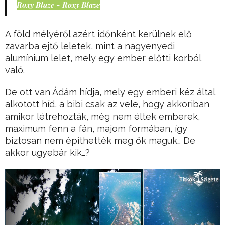
Roxy Blaze - Roxy Blaze
A föld mélyéről azért időnként kerülnek elő
zavarba ejtő leletek, mint a nagyenyedi
alumínium lelet, mely egy ember előtti korból
való.
De ott van Ádám hídja, mely egy emberi kéz által
alkotott híd, a bibi csak az vele, hogy akkoriban
amikor létrehozták, még nem éltek emberek,
maximum fenn a fán, majom formában, így
biztosan nem építhették meg ők maguk… De
akkor ugyebár kik…?