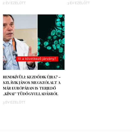
2 ÉV EZELŐTT
3 ÉV EZELŐTT
RENDKÍVÜLI: KEZDŐDIK ÚJRA? –
SZLÁVIK JÁNOS MEGSZÓLALT A
MÁR EURÓPÁBAN IS TERJEDŐ
„KÍNAI” TÜDŐGYULLADÁSRÓL
3 ÉV EZELŐTT