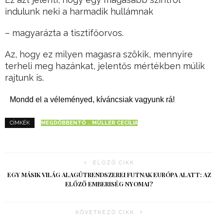
indulunk neki a harmadik hullámnak
– magyarázta a tisztifőorvos.
Az, hogy ez milyen magasra szökik, mennyire
terheli meg hazánkat, jelentős mértékben múlik
rajtunk is.
Mondd el a véleményed, kíváncsiak vagyunk rá!
MEGDÖBBENTŐ
MÜLLER CECÍLIA
CÍMKÉK
ELŐZŐ CIKK
EGY MÁSIK VILÁG ALAGÚTRENDSZEREI FUTNAK EURÓPA ALATT: AZ
ELŐZŐ EMBERISÉG NYOMAI?
KÖVETKEZŐ CIKK