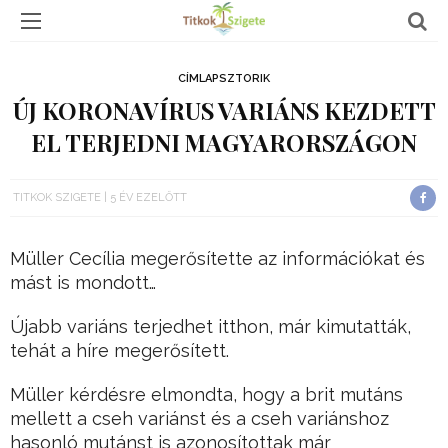
CÍMLAPSZTORIK
ÚJ KORONAVÍRUS VARIÁNS KEZDETT
EL TERJEDNI MAGYARORSZÁGON
TITKOK SZIGETE
5 ÉV EZELŐTT
Müller Cecília megerősítette az információkat és
mást is mondott…
Újabb variáns terjedhet itthon, már kimutatták,
tehát a híre megerősített.
Müller kérdésre elmondta, hogy a brit mutáns
mellett a cseh variánst és a cseh variánshoz
hasonló mutánst is azonosítottak már