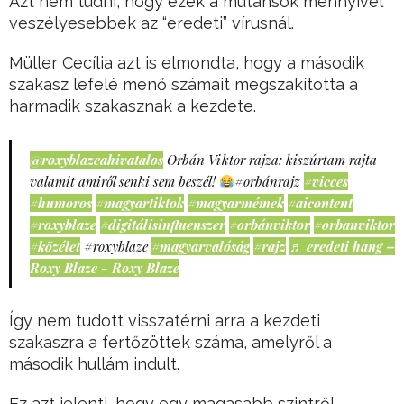
Azt nem tudni, hogy ezek a mutánsok mennyivel
veszélyesebbek az “eredeti” vírusnál.
Müller Cecília azt is elmondta, hogy a második
szakasz lefelé menő számait megszakította a
harmadik szakasznak a kezdete.
@roxyblazeahivatalos
Orbán Viktor rajza: kiszúrtam rajta
valamit amiről senki sem beszél!
#orbánrajz
#vicces
#humoros
#magyartiktok
#magyarmémek
#aicontent
#roxyblaze
#digitálisinfluenszer
#orbánviktor
#orbanviktor
#közélet
#roxyblaze
#magyarvalóság
#rajz
♬ eredeti hang –
Roxy Blaze - Roxy Blaze
Így nem tudott visszatérni arra a kezdeti
szakaszra a fertőzöttek száma, amelyről a
második hullám indult.
Ez azt jelenti, hogy egy magasabb szintről