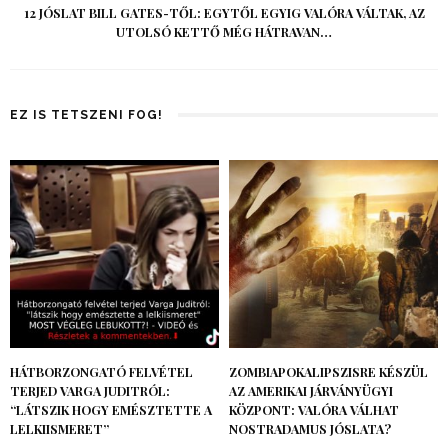
12 JÓSLAT BILL GATES-TŐL: EGYTŐL EGYIG VALÓRA VÁLTAK, AZ
UTOLSÓ KETTŐ MÉG HÁTRAVAN…
EZ IS TETSZENI FOG!
HÁTBORZONGATÓ FELVÉTEL
ZOMBIAPOKALIPSZISRE KÉSZÜL
TERJED VARGA JUDITRÓL:
AZ AMERIKAI JÁRVÁNYÜGYI
“LÁTSZIK HOGY EMÉSZTETTE A
KÖZPONT: VALÓRA VÁLHAT
LELKIISMERET”
NOSTRADAMUS JÓSLATA?