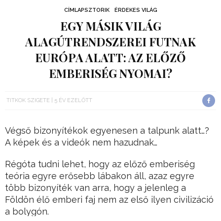
CÍMLAPSZTORIK
ÉRDEKES VILÁG
EGY MÁSIK VILÁG
ALAGÚTRENDSZEREI FUTNAK
EURÓPA ALATT: AZ ELŐZŐ
EMBERISÉG NYOMAI?
TITKOK SZIGETE
5 ÉV EZELŐTT
Végső bizonyítékok egyenesen a talpunk alatt…?
A képek és a videók nem hazudnak…
Régóta tudni lehet, hogy az előző emberiség
teória egyre erősebb lábakon áll, azaz egyre
több bizonyíték van arra, hogy a jelenleg a
Földön élő emberi faj nem az első ilyen civilizáció
a bolygón.