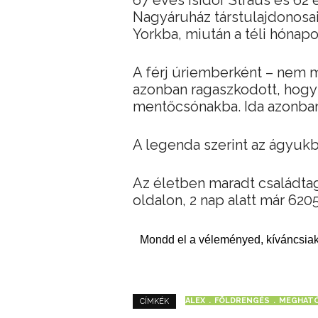
Nagyáruház társtulajdonosai
Yorkba, miután a téli hónapo
A férj úriemberként – nem m
azonban ragaszkodott, hogy 
mentőcsónakba. Ida azonban
A legenda szerint az ágyukb
Az életben maradt családta
oldalon, 2 nap alatt már 6205 
Mondd el a véleményed, kíváncsiak
ALEX
FÖLDRENGÉS
MEGHAT
CÍMKÉK