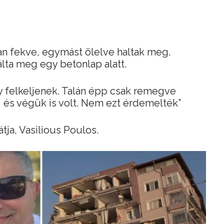
an fekve, egymást ölelve haltak meg.
lálta meg egy betonlap alatt.
y felkeljenek. Talán épp csak remegve
k, és végük is volt. Nem ezt érdemelték”
tja, Vasilious Poulos.