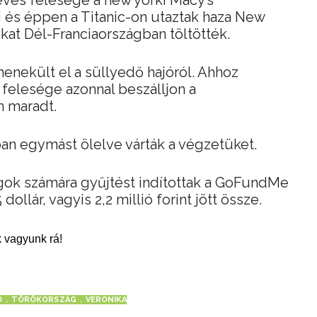
 és éppen a Titanic-on utaztak haza New
kat Dél-Franciaországban töltötték.
enekült el a süllyedő hajóról. Ahhoz
felesége azonnal beszálljon a
 maradt.
an egymást ölelve várták a végzetüket.
gok számára gyűjtést indítottak a GoFundMe
dollár, vagyis 2,2 millió forint jött össze.
 vagyunk rá!
Ó
TÖRÖKORSZÁG
VERONIKA