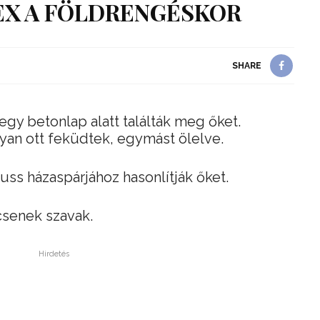
EX A FÖLDRENGÉSKOR
SHARE
egy betonlap alatt találták meg őket.
yan ott feküdtek, egymást ölelve.
auss házaspárjához hasonlítják őket.
csenek szavak.
Hirdetés