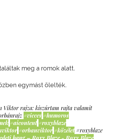
találtak meg a romok alatt.
özben egymást ölelték.
 Viktor rajza: kiszúrtam rajta valamit
orbánrajz
#vicces
#humoros
mek
#aicontent
#roxyblaze
nviktor
#orbanviktor
#közélet
#roxyblaze
edeti hang – Roxy Blaze - Roxy Blaze