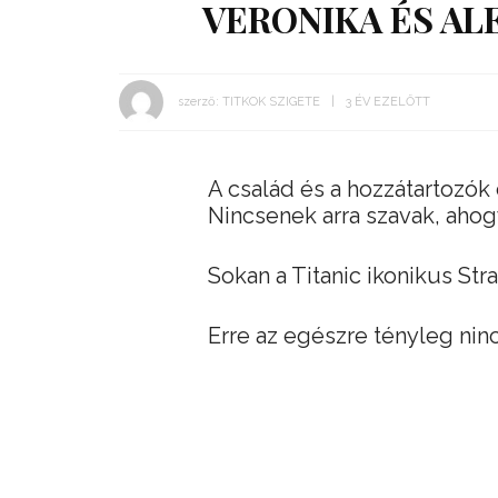
VERONIKA ÉS AL
szerző:
TITKOK SZIGETE
3 ÉV EZELŐTT
A család és a hozzátartozók 
Nincsenek arra szavak, ahog
Sokan a Titanic ikonikus Str
Erre az egészre tényleg nin