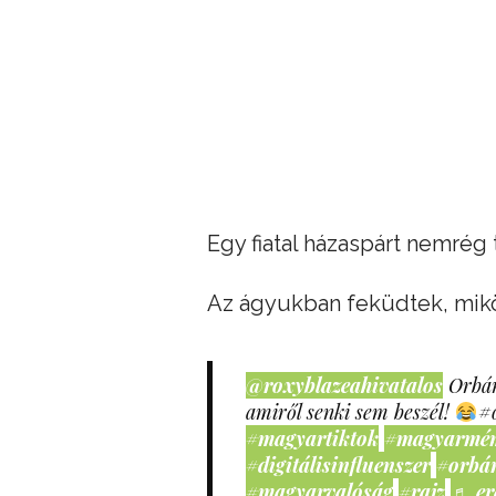
Egy fiatal házaspárt nemrég 
Az ágyukban feküdtek, mik
@roxyblazeahivatalos
Orbán
amiről senki sem beszél!
#
#magyartiktok
#magyarmé
#digitálisinfluenszer
#orbá
#magyarvalóság
#rajz
♬ er