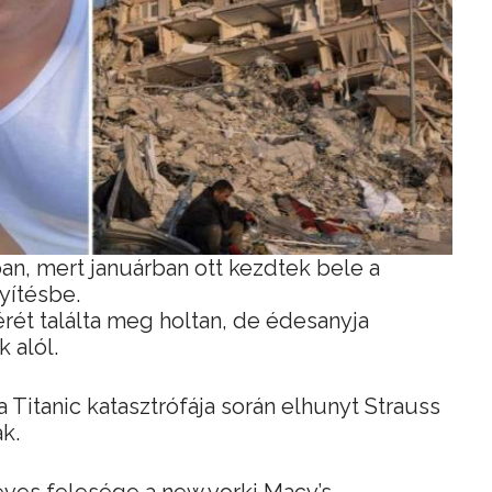
ban, mert januárban ott kezdtek bele a
ítésbe.
érét találta meg holtan, de édesanyja
k alól.
a Titanic katasztrófája során elhunyt Strauss
k.
 éves felesége a new yorki Macy’s