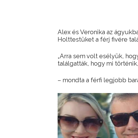
Alex és Veronika az ágyukb
Holttestüket a férj fivére ta
„Arra sem volt esélyük, hog
találgatták, hogy mi történi
– mondta a férfi legjobb bará