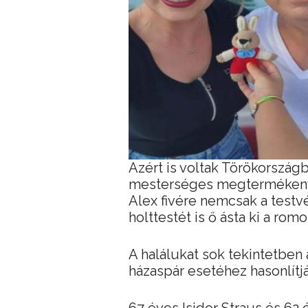
Azért is voltak Törökország
mesterséges megtermékeny
Alex fivére nemcsak a testv
holttestét is ő ásta ki a romo
A halálukat sok tekintetben 
házaspár esetéhez hasonlítjá
67 éves Isidor Straus és 62