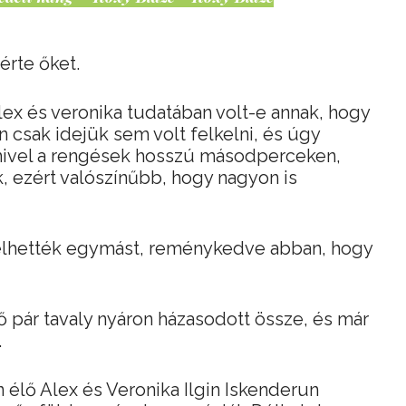
érte őket.
lex és veronika tudatában volt-e annak, hogy
csak idejük sem volt felkelni, és úgy
 mivel a rengések hosszú másodperceken,
k, ezért valószínűbb, hogy nagyon is
elhették egymást, reménykedve abban, hogy
 pár tavaly nyáron házasodott össze, és már
.
 élő Alex és Veronika Ilgin Iskenderun