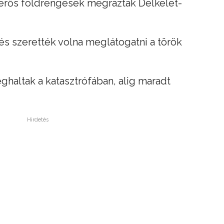
 erős földrengések megrázták Délkelet-
, és szerették volna meglátogatni a török
ghaltak a katasztrófában, alig maradt
Hirdetés