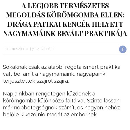
A LEGJOBB TERMÉSZETES
MEGOLDÁS KÖRÖMGOMBA ELLEN:
DRÁGA PATIKAI KENCÉK HELYETT
NAGYMAMÁINK BEVÁLT PRAKTIKÁJA
TITKOK SZIGETE
7 ÉV EZELŐTT
Sokaknak csak az alábbi régóta ismert praktika
vált be, amit a nagymamáink, nagyapáink
terjesztettek szájról szájra.
Napjainkban rengetegen küzdenek a
körömgomba különböző fajtáival. Szinte lassan
már népbetegségnek számít, és nagyon nehéz
belőle kikezelnie magát az embernek.
Nem ritka, hogy hosszú heteken, hónapkon át