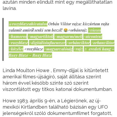
azután minden elindult mint egy megállíthatatlan
lavina.
@roxyblazeahivatalos
Orbán Viktor rajza: kiszúrtam rajta
valamit amiről senki sem beszél!
#orbánrajz
#vicces
#humoros
#magyartiktok
#magyarmémek
#aicontent
#roxyblaze
#digitálisinfluenszer
#orbánviktor
#orbanviktor
#közélet
#roxyblaze
#magyarvalóság
#rajz
♬ eredeti hang –
Roxy Blaze - Roxy Blaze
Linda Moulton Howe , Emmy-díjjal is kitüntetett
amerikai filmes-újságíró, saját állítása szerint
három évvel később szinte szó szerint
viszontlátott egy titkos katonai dokumentumban.
Howe 1983. április 9-én, a Légierőnek, az új-
mexikói Kirtlandben található bázisán egy UFO
jelenségekről szóló dokumentumfilmet forgatott,