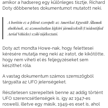
amikor a hadsereg egy különleges tisztje, Richard
Doty döbbenetes dokumentumot mutatott neki.
A borítón ez a felirat szerepelt: az Amerikai Egyesült Államok
elnökének, az azonosítatlan légköri járművekről (Unidentified
Aerial Vehicles) szóló tájékoztató.
Doty azt mondta Howe-nak, hogy felettesei
kérésére mutatja meg neki az iratot, de kikötötte,
hogy nem viheti el és feljegyzéseket sem
készíthet róla.
A vastag dokumentum számos szemszögből
tárgyalta az UFO jelenségeket.
Részletesen szerepeltek benne az addig történt
UFO szerencsétlenségek is, így az 1947-es
roswelli, illetve egy másik, 1949-es eset is, ahol