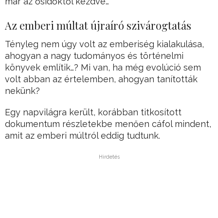
már az ősidőktől kezdve…
Az emberi múltat újraíró szivárogtatás
Tényleg nem úgy volt az emberiség kialakulása,
ahogyan a nagy tudományos és történelmi
könyvek említik…? Mi van, ha még evolúció sem
volt abban az értelemben, ahogyan tanították
nekünk?
Egy napvilágra került, korábban titkosított
dokumentum részletekbe menően cáfol mindent,
amit az emberi múltról eddig tudtunk.
Hirdetés