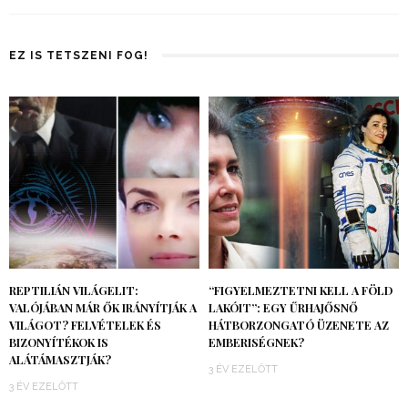
EZ IS TETSZENI FOG!
REPTILIÁN VILÁGELIT:
“FIGYELMEZTETNI KELL A FÖLD
VALÓJÁBAN MÁR ŐK IRÁNYÍTJÁK A
LAKÓIT”: EGY ŰRHAJŐSNŐ
VILÁGOT? FELVÉTELEK ÉS
HÁTBORZONGATÓ ÜZENETE AZ
BIZONYÍTÉKOK IS
EMBERISÉGNEK?
ALÁTÁMASZTJÁK?
3 ÉV EZELŐTT
3 ÉV EZELŐTT