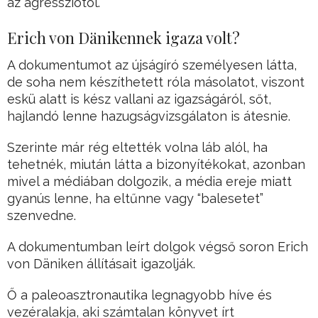
az agressziótól.
Erich von Dänikennek igaza volt?
A dokumentumot az újságíró személyesen látta,
de soha nem készíthetett róla másolatot, viszont
eskü alatt is kész vallani az igazságáról, sőt,
hajlandó lenne hazugságvizsgálaton is átesnie.
Szerinte már rég eltették volna láb alól, ha
tehetnék, miután látta a bizonyítékokat, azonban
mivel a médiában dolgozik, a média ereje miatt
gyanús lenne, ha eltűnne vagy “balesetet”
szenvedne.
A dokumentumban leírt dolgok végső soron Erich
von Däniken állításait igazolják.
Ő a paleoasztronautika legnagyobb híve és
vezéralakja, aki számtalan könyvet írt