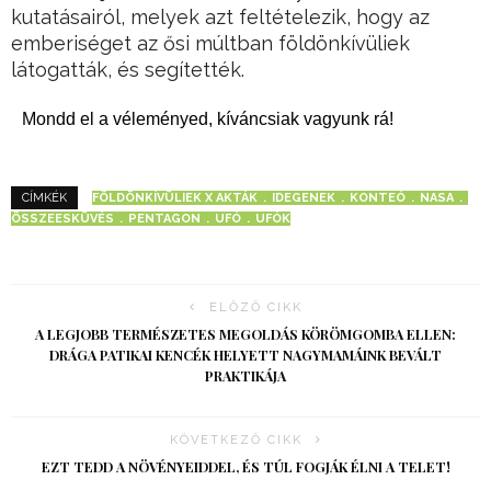
kutatásairól, melyek azt feltételezik, hogy az
emberiséget az ősi múltban földönkívüliek
látogatták, és segítették.
Mondd el a véleményed, kíváncsiak vagyunk rá!
FÖLDÖNKÍVÜLIEK X AKTÁK
IDEGENEK
KONTEÓ
NASA
CÍMKÉK
ÖSSZEESKÜVÉS
PENTAGON
UFÓ
UFÓK
ELŐZŐ CIKK
A LEGJOBB TERMÉSZETES MEGOLDÁS KÖRÖMGOMBA ELLEN:
DRÁGA PATIKAI KENCÉK HELYETT NAGYMAMÁINK BEVÁLT
PRAKTIKÁJA
KÖVETKEZŐ CIKK
EZT TEDD A NÖVÉNYEIDDEL, ÉS TÚL FOGJÁK ÉLNI A TELET!