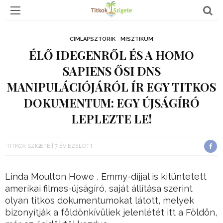
CÍMLAPSZTORIK
MISZTIKUM
ÉLŐ IDEGENRŐL ÉS A HOMO
SAPIENS ŐSI DNS
MANIPULÁCIÓJÁRÓL ÍR EGY TITKOS
DOKUMENTUM: EGY ÚJSÁGÍRÓ
LEPLEZTE LE!
TITKOK SZIGETE
7 ÉV EZELŐTT
Linda Moulton Howe , Emmy-díjjal is kitüntetett
amerikai filmes-újságíró, saját állítása szerint
olyan titkos dokumentumokat látott, melyek
bizonyítják a földönkívüliek jelenlétét itt a Földön,