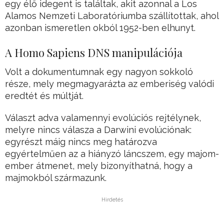
egy élő idegent is találtak, akit azonnal a Los
Alamos Nemzeti Laboratóriumba szállítottak, ahol
azonban ismeretlen okból 1952-ben elhunyt.
A Homo Sapiens DNS manipulációja
Volt a dokumentumnak egy nagyon sokkoló
része, mely megmagyarázta az emberiség valódi
eredtét és múltját.
Választ adva valamennyi evolúciós rejtélynek,
melyre nincs válasza a Darwini evolúciónak:
egyrészt máig nincs meg határozva
egyértelműen az a hiányzó láncszem, egy majom-
ember átmenet, mely bizonyíthatná, hogy a
majmokból származunk.
Hirdetés