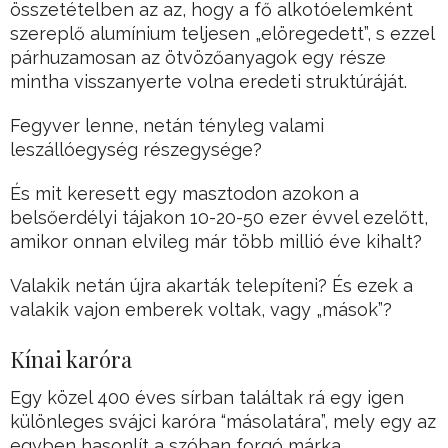
összetételben az az, hogy a fő alkotóelemként
szereplő alumínium teljesen „elöregedett”, s ezzel
párhuzamosan az ötvözőanyagok egy része
mintha visszanyerte volna eredeti struktúráját.
Fegyver lenne, netán tényleg valami
leszállóegység részegysége?
És mit keresett egy masztodon azokon a
belsőerdélyi tájakon 10-20-50 ezer évvel ezelőtt,
amikor onnan elvileg már több millió éve kihalt?
Valakik netán újra akarták telepíteni? És ezek a
valakik vajon emberek voltak, vagy „mások”?
Kínai karóra
Egy közel 400 éves sírban találtak rá egy igen
különleges svájci karóra “másolatára”, mely egy az
egyben hasonlít a szóban forgó márka