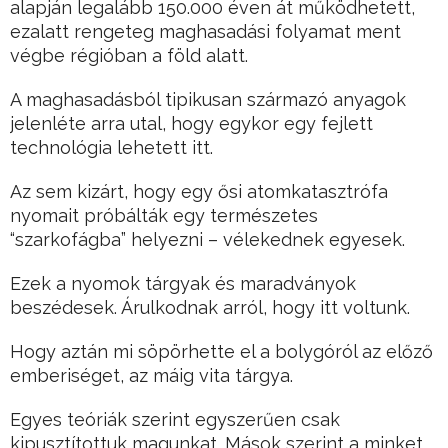
alapján legalább 150.000 éven át működhetett,
ezalatt rengeteg maghasadási folyamat ment
végbe régióban a föld alatt.
A maghasadásból tipikusan származó anyagok
jelenléte arra utal, hogy egykor egy fejlett
technológia lehetett itt.
Az sem kizárt, hogy egy ősi atomkatasztrófa
nyomait próbálták egy természetes
“szarkofágba” helyezni – vélekednek egyesek.
Ezek a nyomok tárgyak és maradványok
beszédesek. Árulkodnak arról, hogy itt voltunk.
Hogy aztán mi söpörhette el a bolygóról az előző
emberiséget, az máig vita tárgya.
Egyes teóriák szerint egyszerűen csak
kipusztítottuk magunkat. Mások szerint a minket