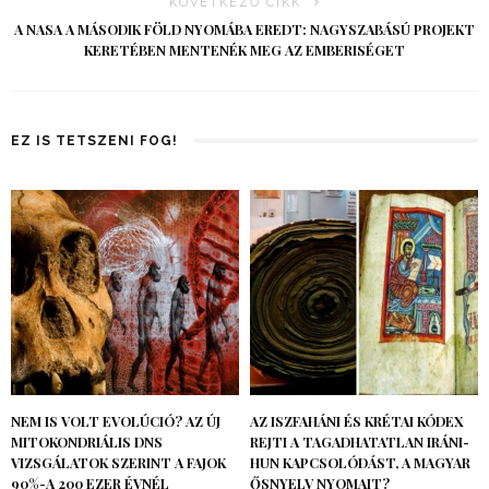
KÖVETKEZŐ CIKK
A NASA A MÁSODIK FÖLD NYOMÁBA EREDT: NAGYSZABÁSÚ PROJEKT
KERETÉBEN MENTENÉK MEG AZ EMBERISÉGET
EZ IS TETSZENI FOG!
NEM IS VOLT EVOLÚCIÓ? AZ ÚJ
AZ ISZFAHÁNI ÉS KRÉTAI KÓDEX
MITOKONDRIÁLIS DNS
REJTI A TAGADHATATLAN IRÁNI-
VIZSGÁLATOK SZERINT A FAJOK
HUN KAPCSOLÓDÁST, A MAGYAR
90%-A 200 EZER ÉVNÉL
ŐSNYELV NYOMAIT?