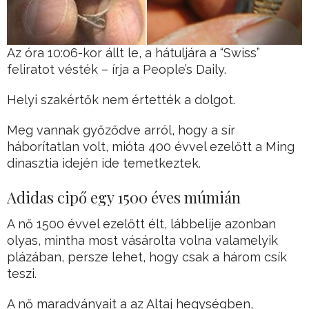
Az óra 10:06-kor állt le, a hátuljára a “Swiss”
feliratot vésték – írja a People’s Daily.
Helyi szakértők nem értették a dolgot.
Meg vannak győződve arról, hogy a sír
háborítatlan volt, mióta 400 évvel ezelőtt a Ming
dinasztia idején ide temetkeztek.
Adidas cipő egy 1500 éves múmián
A nő 1500 évvel ezelőtt élt, lábbelije azonban
olyas, mintha most vásárolta volna valamelyik
plázában, persze lehet, hogy csak a három csík
teszi.
A nő maradványait a az Altaj hegységben,