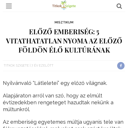
MISZTIKUM
ELŐZŐ EMBERISÉG: 5
VITATHATATLAN NYOMA AZ ELŐZŐ
FÖLDÖN ÉLŐ KULTÚRÁNAK
TITKOK SZIGETE
7 ÉV EZELŐTT
Nyilvánvaló “Látleletei” egy előző világnak.
Alapjáraton arról van szó, hogy az elmúlt
évtizedekben rengeteget hazudtak nekünk a
múltunkról.
Az emberiség egyetemes múltja ugyanis tele van