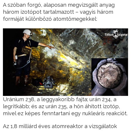
A szóban forgó, alaposan megvizsgált anyag
három izotópot tartalmazott – vagyis három
formáját különböző atomtömegekkel:
Uránium 238, a leggyakoribb fajta; urán 234, a
legritkább; és az urán 235, a hőn áhított izotóp,
mivel ez képes fenntartani egy nukleáris reakciót.
Az 1,8 milliárd éves atomreaktor a vizsgálatok