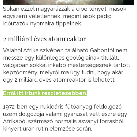
Sokan ezzel magyarázzák a cipő tényét, mások
egyszerű véletlennek, megint ások pedig
időutazók nyomaira tippelnek.
2 milliárd éves atomreaktor
Valahol Afrika szívében található Gabontól nem
messze egy különleges geológiainak titulált,
valójában sokkal inkább mesterségesnek tartott
képződmény, melyről ma úgy tudni, hogy akár
egy 2 milliárd éves atomreaktor is lehetett.
Erről itt írtunk részletesebben.
1972-ben egy nukleáris fűtőanyag feldolgozó
üzem dolgozója valami gyanúsat vett észre egy
Afrikából származó normális ásványi forrásból
kinyert urán rutin elemzése során.