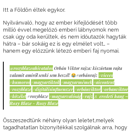
Itt a Földön éltek egykor.
Nyilvánvaló, hogy az ember kifejlődését több
millió évvel megelőző emberi lábnyomok nem
csak úgy oda kerültek, és nem időutazók hagyták
hátra – bár sokáig ez is egy elmélet volt… –
hanem egy előzzünk létező emberi faj nyomai.
@roxyblazeahivatalos
Orbán Viktor rajza: kiszúrtam rajta
valamit amiről senki sem beszél!
#orbánrajz
#vicces
#humoros
#magyartiktok
#magyarmémek
#aicontent
#roxyblaze
#digitálisinfluenszer
#orbánviktor
#orbanviktor
#közélet
#roxyblaze
#magyarvalóság
#rajz
♬ eredeti hang –
Roxy Blaze - Roxy Blaze
Összeszedtünk néhány olyan leletet,melyek
tagadhatatlan bizonyítékkal szolgálnak arra, hogy