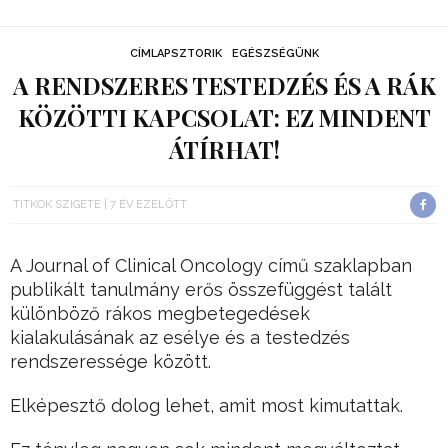
CÍMLAPSZTORIK
EGÉSZSÉGÜNK
A RENDSZERES TESTEDZÉS ÉS A RÁK
KÖZÖTTI KAPCSOLAT: EZ MINDENT
ÁTÍRHAT!
TITKOK SZIGETE
7 ÉV EZELŐTT
A Journal of Clinical Oncology című szaklapban
publikált tanulmány erős összefüggést talált
különböző rákos megbetegedések
kialakulásának az esélye és a testedzés
rendszeressége között.
Elképesztő dolog lehet, amit most kimutattak.