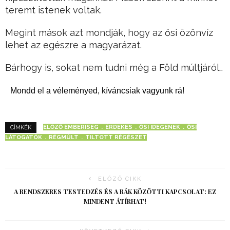
teremt istenek voltak.
Megint mások azt mondják, hogy az ősi özönvíz
lehet az egészre a magyarázat.
Bárhogy is, sokat nem tudni még a Föld múltjáról…
Mondd el a véleményed, kíváncsiak vagyunk rá!
ELŐZŐ EMBERISÉG
ÉRDEKES
ŐSI IDEGENEK
ŐSI
CÍMKÉK
LÁTOGATÓK
RÉGMÚLT
TILTOTT RÉGÉSZET
ELŐZŐ CIKK
A RENDSZERES TESTEDZÉS ÉS A RÁK KÖZÖTTI KAPCSOLAT: EZ
MINDENT ÁTÍRHAT!