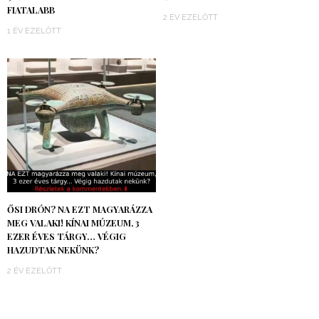
FIATALABB
2 ÉV EZELŐTT
1 ÉV EZELŐTT
ŐSI DRÓN? NA EZT MAGYARÁZZA
MEG VALAKI! KÍNAI MÚZEUM, 3
EZER ÉVES TÁRGY… VÉGIG
HAZUDTAK NEKÜNK?
2 ÉV EZELŐTT