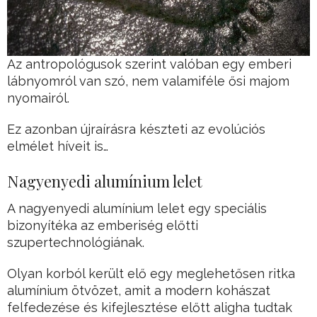
Az antropológusok szerint valóban egy emberi
lábnyomról van szó, nem valamiféle ősi majom
nyomairól.
Ez azonban újraírásra készteti az evolúciós
elmélet híveit is…
Nagyenyedi alumínium lelet
A nagyenyedi alumínium lelet egy speciális
bizonyítéka az emberiség előtti
szupertechnológiának.
Olyan korból került elő egy meglehetősen ritka
alumínium ötvözet, amit a modern kohászat
felfedezése és kifejlesztése előtt aligha tudtak