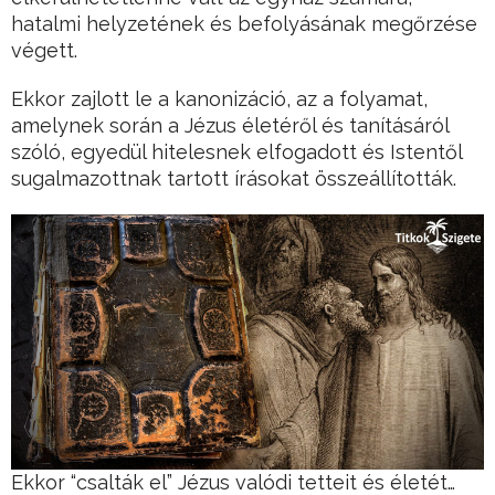
hatalmi helyzetének és befolyásának megőrzése
végett.
Ekkor zajlott le a kanonizáció, az a folyamat,
amelynek során a Jézus életéről és tanításáról
szóló, egyedül hitelesnek elfogadott és Istentől
sugalmazottnak tartott írásokat összeállították.
Ekkor “csalták el” Jézus valódi tetteit és életét…