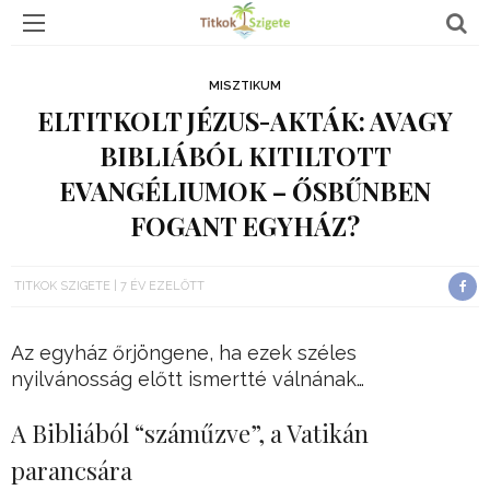
MISZTIKUM
ELTITKOLT JÉZUS-AKTÁK: AVAGY
BIBLIÁBÓL KITILTOTT
EVANGÉLIUMOK – ŐSBŰNBEN
FOGANT EGYHÁZ?
TITKOK SZIGETE
7 ÉV EZELŐTT
Az egyház őrjöngene, ha ezek széles
nyilvánosság előtt ismertté válnának…
A Bibliából “száműzve”, a Vatikán
parancsára