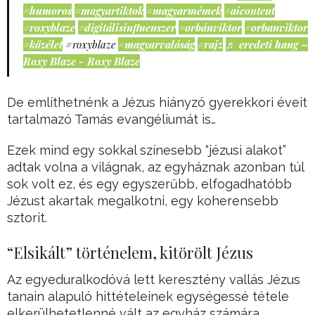
#humoros
#magyartiktok
#magyarmémek
#aicontent
#roxyblaze
#digitálisinfluenszer
#orbánviktor
#orbanviktor
#közélet
#roxyblaze
#magyarvalóság
#rajz
♬ eredeti hang –
Roxy Blaze - Roxy Blaze
De említhetnénk a Jézus hiányzó gyerekkori éveit
tartalmazó Tamás evangéliumát is…
Ezek mind egy sokkal színesebb “jézusi alakot”
adtak volna a világnak, az egyháznak azonban túl
sok volt ez, és egy egyszerűbb, elfogadhatóbb
Jézust akartak megalkotni, egy koherensebb
sztorit.
“Elsikált” történelem, kitörölt Jézus
Az egyeduralkodóvá lett keresztény vallás Jézus
tanain alapuló hittételeinek egységessé tétele
elkerülhetetlenné vált az egyház számára,