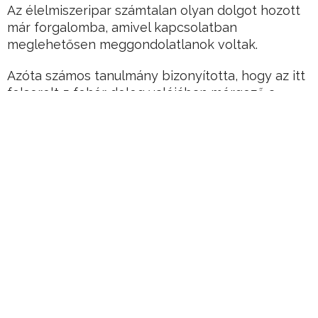
Az élelmiszeripar számtalan olyan dolgot hozott
már forgalomba, amivel kapcsolatban
meglehetősen meggondolatlanok voltak.
Azóta számos tanulmány bizonyította, hogy az itt
felsorolt 5 fehér dolog valójában mérgező a
szervezet számára.
Hirdetés