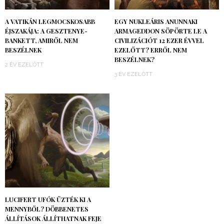
A VATIKÁN LEGMOCSKOSABB
EGY NUKLEÁRIS ANUNNAKI
ÉJSZAKÁJA: A GESZTENYE-
ARMAGEDDON SÖPÖRTE LE A
BANKETT, AMIRŐL NEM
CIVILIZÁCIÓT 12 EZER ÉVVEL
BESZÉLNEK
EZELŐTT? ERRŐL NEM
BESZÉLNEK?
2 ÉV EZELŐTT
3 ÉV EZELŐTT
LUCIFERT UFÓK ŰZTÉK KI A
MENNYBŐL? DÖBBENETES
ÁLLÍTÁSOK ÁLLÍTHATNAK FEJE