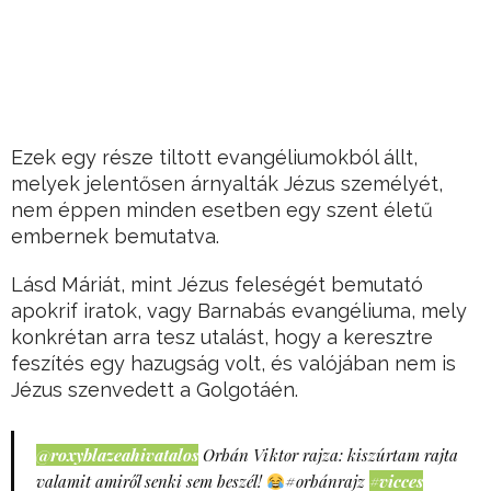
Ezek egy része tiltott evangéliumokból állt,
melyek jelentősen árnyalták Jézus személyét,
nem éppen minden esetben egy szent életű
embernek bemutatva.
Lásd Máriát, mint Jézus feleségét bemutató
apokrif iratok, vagy Barnabás evangéliuma, mely
konkrétan arra tesz utalást, hogy a keresztre
feszítés egy hazugság volt, és valójában nem is
Jézus szenvedett a Golgotáén.
@roxyblazeahivatalos
Orbán Viktor rajza: kiszúrtam rajta
valamit amiről senki sem beszél!
#orbánrajz
#vicces