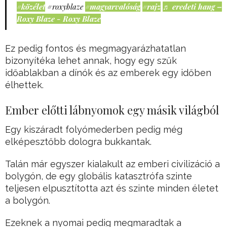
#közélet
#roxyblaze
#magyarvalóság
#rajz
♬ eredeti hang –
Roxy Blaze - Roxy Blaze
Ez pedig fontos és megmagyarázhatatlan
bizonyítéka lehet annak, hogy egy szűk
időablakban a dínók és az emberek egy időben
élhettek.
Ember előtti lábnyomok egy másik világból
Egy kiszáradt folyómederben pedig még
elképesztőbb dologra bukkantak.
Talán már egyszer kialakult az emberi civilizáció a
bolygón, de egy globális katasztrófa szinte
teljesen elpusztította azt és szinte minden életet
a bolygón.
Ezeknek a nyomai pedig megmaradtak a