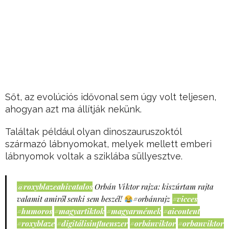
Sőt, az evolúciós idővonal sem úgy volt teljesen,
ahogyan azt ma állítják nekünk.
Találtak például olyan dinoszauruszoktól
származó lábnyomokat, melyek mellett emberi
lábnyomok voltak a sziklába süllyesztve.
@roxyblazeahivatalos
Orbán Viktor rajza: kiszúrtam rajta
valamit amiről senki sem beszél!
#orbánrajz
#vicces
#humoros
#magyartiktok
#magyarmémek
#aicontent
#roxyblaze
#digitálisinfluenszer
#orbánviktor
#orbanviktor