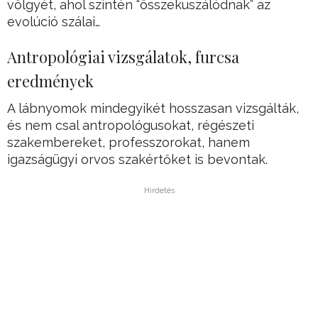
völgyét, ahol szintén “összekuszálódnak” az
evolúció szálai…
Antropológiai vizsgálatok, furcsa
eredmények
A lábnyomok mindegyikét hosszasan vizsgálták,
és nem csal antropológusokat, régészeti
szakembereket, professzorokat, hanem
igazságügyi orvos szakértőket is bevontak.
Hirdetés