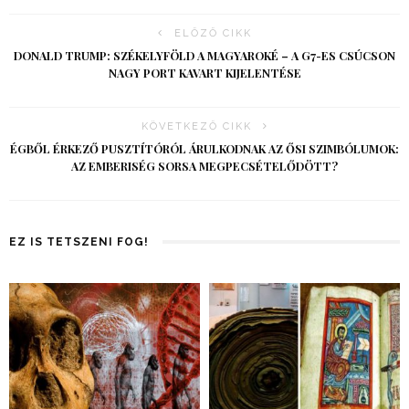
ELŐZŐ CIKK
DONALD TRUMP: SZÉKELYFÖLD A MAGYAROKÉ – A G7-ES CSÚCSON
NAGY PORT KAVART KIJELENTÉSE
KÖVETKEZŐ CIKK
ÉGBŐL ÉRKEZŐ PUSZTÍTÓRÓL ÁRULKODNAK AZ ŐSI SZIMBÓLUMOK:
AZ EMBERISÉG SORSA MEGPECSÉTELŐDÖTT?
EZ IS TETSZENI FOG!