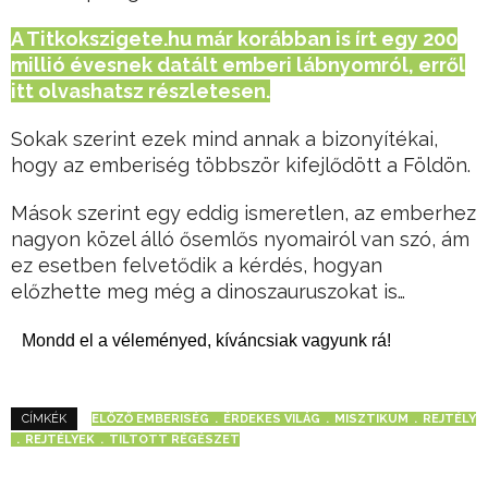
A Titkokszigete.hu már korábban is írt egy 200
millió évesnek datált emberi lábnyomról, erről
itt olvashatsz részletesen.
Sokak szerint ezek mind annak a bizonyítékai,
hogy az emberiség többször kifejlődött a Földön.
Mások szerint egy eddig ismeretlen, az emberhez
nagyon közel álló ősemlős nyomairól van szó, ám
ez esetben felvetődik a kérdés, hogyan
előzhette meg még a dinoszauruszokat is…
Mondd el a véleményed, kíváncsiak vagyunk rá!
ELŐZŐ EMBERISÉG
ÉRDEKES VILÁG
MISZTIKUM
REJTÉLY
CÍMKÉK
REJTÉLYEK
TILTOTT RÉGÉSZET