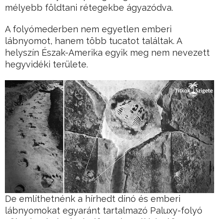
mélyebb földtani rétegekbe ágyazódva.
A folyómederben nem egyetlen emberi
lábnyomot, hanem több tucatot találtak. A
helyszín Észak-Amerika egyik meg nem nevezett
hegyvidéki területe.
De említhetnénk a hírhedt dínó és emberi
lábnyomokat egyaránt tartalmazó Paluxy-folyó