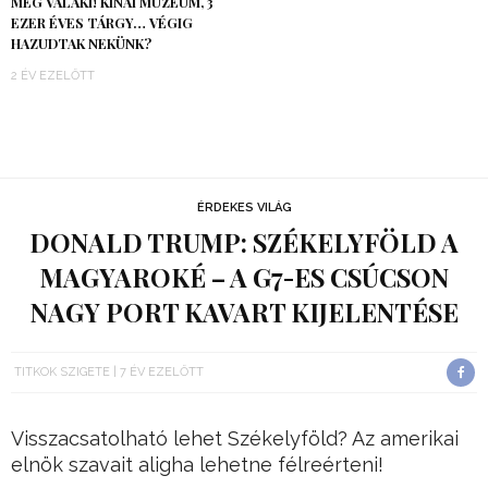
MEG VALAKI! KÍNAI MÚZEUM, 3
EZER ÉVES TÁRGY… VÉGIG
HAZUDTAK NEKÜNK?
2 ÉV EZELŐTT
ÉRDEKES VILÁG
DONALD TRUMP: SZÉKELYFÖLD A
MAGYAROKÉ – A G7-ES CSÚCSON
NAGY PORT KAVART KIJELENTÉSE
TITKOK SZIGETE
7 ÉV EZELŐTT
Visszacsatolható lehet Székelyföld? Az amerikai
elnök szavait aligha lehetne félreérteni!