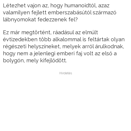
Létezhet vajon az, hogy humanoidtól, azaz
valamilyen fejlett emberszabásútól származó
lábnyomokat fedezzenek fel?
Ez már megtörtént, ráadásul az elmúlt
évtizedekben több alkalommal is feltártak olyan
régészeti helyszíneket, melyek arról árulkodnak,
hogy nem a jelenlegi emberi faj volt az első a
bolygón, mely kifejlődött.
Hirdetés