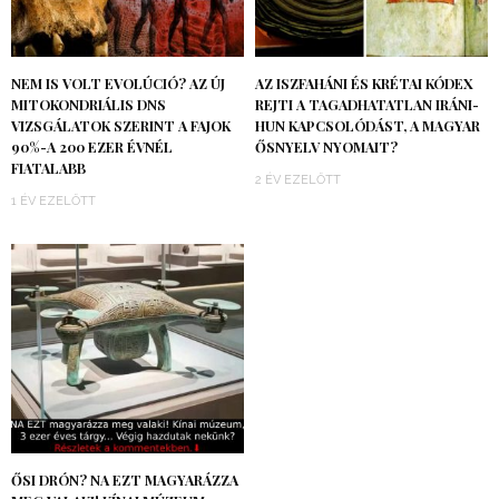
NEM IS VOLT EVOLÚCIÓ? AZ ÚJ
AZ ISZFAHÁNI ÉS KRÉTAI KÓDEX
MITOKONDRIÁLIS DNS
REJTI A TAGADHATATLAN IRÁNI-
VIZSGÁLATOK SZERINT A FAJOK
HUN KAPCSOLÓDÁST, A MAGYAR
90%-A 200 EZER ÉVNÉL
ŐSNYELV NYOMAIT?
FIATALABB
2 ÉV EZELŐTT
1 ÉV EZELŐTT
ŐSI DRÓN? NA EZT MAGYARÁZZA