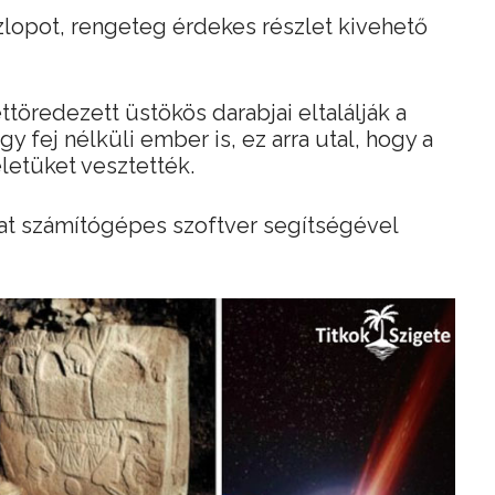
opot, rengeteg érdekes részlet kivehető
ttöredezett üstökös darabjai eltalálják a
y fej nélküli ember is, ez arra utal, hogy a
letüket vesztették.
at számítógépes szoftver segítségével