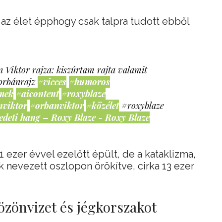
az élet épphogy csak talpra tudott ebből
 Viktor rajza: kiszúrtam rajta valamit
orbánrajz
#vicces
#humoros
mek
#aicontent
#roxyblaze
nviktor
#orbanviktor
#közélet
#roxyblaze
edeti hang – Roxy Blaze - Roxy Blaze
 ezer évvel ezelőtt épült, de a kataklizma,
nevezett oszlopon örökítve, cirka 13 ezer
 özönvizet és jégkorszakot