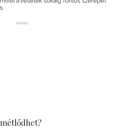
mivel a vésetek sokáig fontos szerepet
s.
Hirdetés
smétlődhet?