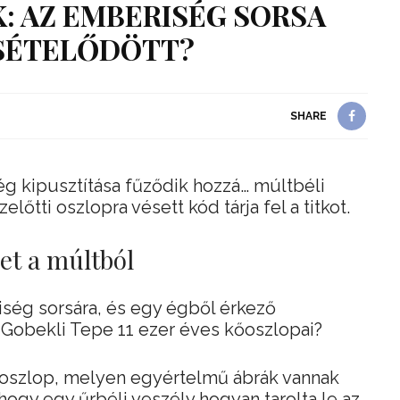
: AZ EMBERISÉG SORSA
SÉTELŐDÖTT?
SHARE
 kipusztítása fűződik hozzá… múltbéli
előtti oszlopra vésett kód tárja fel a titkot.
net a múltból
ség sorsára, és egy égből érkező
t Gobekli Tepe 11 ezer éves kőoszlopai?
 oszlop, melyen egyértelmű ábrák vannak
hogy egy űrbéli veszély hogyan tarolta le az