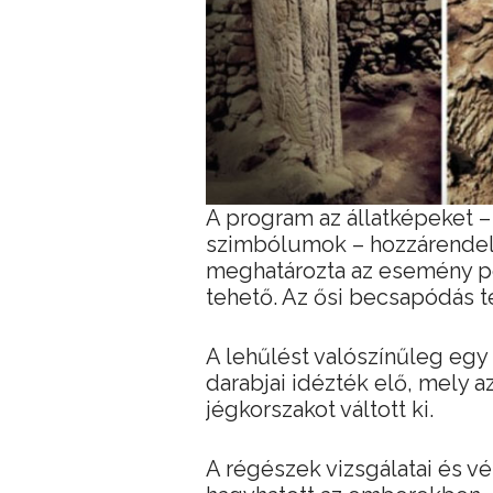
A program az állatképeket –
szimbólumok – hozzárendelt
meghatározta az esemény pon
tehető. Az ősi becsapódás t
A lehűlést valószínűleg eg
darabjai idézték elő, mely a
jégkorszakot váltott ki.
A régészek vizsgálatai és v