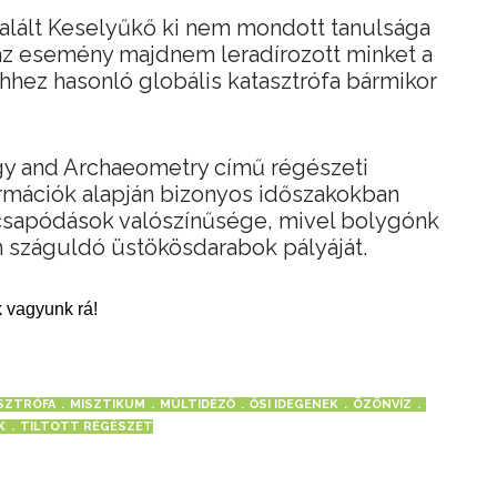
talált Keselyűkő ki nem mondott tanulsága
az esemény majdnem leradírozott minket a
ehhez hasonló globális katasztrófa bármikor
gy and Archaeometry című régészeti
ormációk alapján bizonyos időszakokban
csapódások valószínűsége, mivel bolygónk
n száguldó üstökösdarabok pályáját.
 vagyunk rá!
SZTRÓFA
MISZTIKUM
MÚLTIDÉZŐ
ŐSI IDEGENEK
ÖZÖNVÍZ
K
TILTOTT RÉGÉSZET