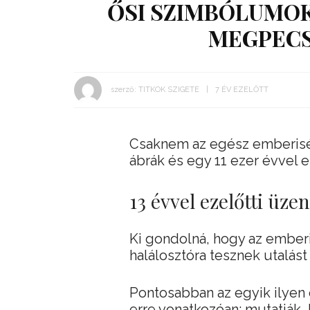
ŐSI SZIMBÓLUMOK
MEGPEC
szerző:
TITKOK SZIGETE
7 ÉV EZELŐTT
Csaknem az egész emberiség
ábrák és egy 11 ezer évvel ez
13 évvel ezelőtti üze
Ki gondolná, hogy az emberi
halálosztóra tesznek utalás
Pontosabban az egyik ilyen
erre vonatkozóan: mutatják, 