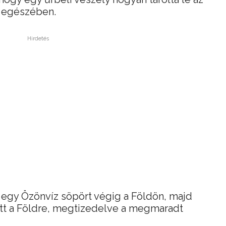
s egészében.
Hirdetés
gy Özönvíz söpört végig a Földön, majd
ött a Földre, megtizedelve a megmaradt