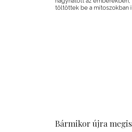
hagyhatott az emberekben, 
töltöttek be a mítoszokban i
Bármikor újra megi