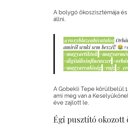
A bolygó ökoszisztémája és 
állni.
@roxyblazeahivatalos
Orbán
amiről senki sem beszél!
#
#magyartiktok
#magyarmé
#digitálisinfluenszer
#orbá
#magyarvalóság
#rajz
♬ er
A Gobekli Tepe körülbelül 11
ami meg van a Keselyűkőnek 
éve zajlott le.
Égi pusztító okozott