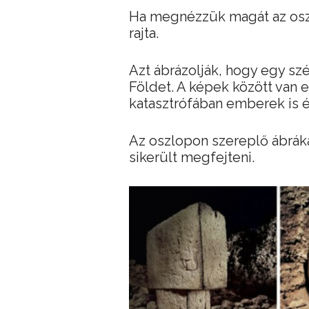
Ha megnézzük magát az oszl
rajta.
Azt ábrázolják, hogy egy szé
Földet. A képek között van eg
katasztrófában emberek is é
Az oszlopon szereplő ábrák
sikerült megfejteni.