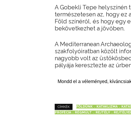
A Gobekli Tepe helyszínén 
természetesen az, hogy ez 
Föld színéről, és hogy egy 
bekövetkezhet a jövőben.
A Mediterranean Archaeolo
szakfolyóiratban közölt inf
nagyobb volt az üstökösbe
pályája keresztezte az űrbe
Mondd el a véleményed, kíváncsiak
FÖLDÜNK
KATAKLIZMA
KATA
CÍMKÉK
PRÓFÉCIA
RÉGMÚLT
REJTÉLY
REJTÉLYE