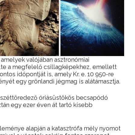
 amelyek valójában asztronómiai
e a megfelelő csillagképekhez, emellett
tos időpontját is, amely Kr. e. 10 950-re
ényét egy grönlandi jégmag is alátámasztja.
y széttöredező óriásüstökös becsapódó
ztán egy ezer éven át tartó kisebb
éleménye alapján a katasztrófa mély nyomot