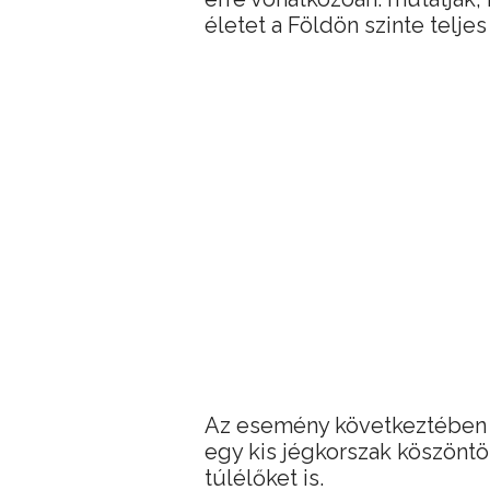
életet a Földön szinte telje
Az esemény következtében e
egy kis jégkorszak köszönt
túlélőket is.