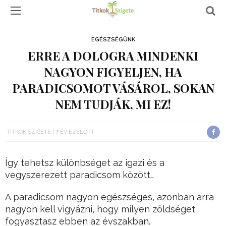
EGÉSZSÉGÜNK
ERRE A DOLOGRA MINDENKI
NAGYON FIGYELJEN, HA
PARADICSOMOT VÁSÁROL, SOKAN
NEM TUDJÁK, MI EZ!
TITKOK SZIGETE
7 ÉV EZELŐTT
Így tehetsz különbséget az igazi és a
vegyszerezett paradicsom között…
A paradicsom nagyon egészséges, azonban arra
nagyon kell vigyázni, hogy milyen zöldséget
fogyasztasz ebben az évszakban.