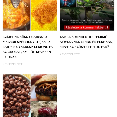
EZÉRT NE SÜSS OLAJBAN: A
ENNEK A MINDENHOL TERMŐ
MAGYAR SZÉCHENYI-DÍJAS PAPP
NÖVÉNYNEK OLYAN ÉRTÉKE VAN,
LAJOS SZÍVSEBÉSZ ELMONDTA
MINT AZ EZÜST: TE TUDTAD?
AZ OKOKAT, AMIRŐL KEVESEN
1 ÉV EZELŐTT
TUDNAK
1 ÉV EZELŐTT