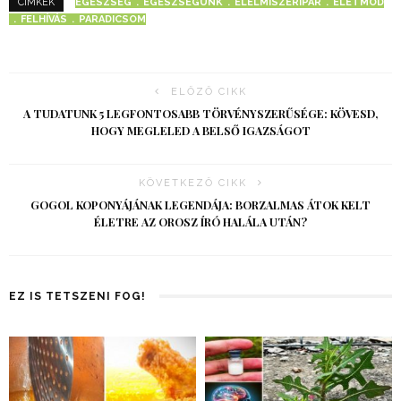
EGÉSZSÉG
EGÉSZSÉGÜNK
ÉLELMISZERIPAR
ÉLETMÓD
CÍMKÉK
FELHÍVÁS
PARADICSOM
ELŐZŐ CIKK
A TUDATUNK 5 LEGFONTOSABB TÖRVÉNYSZERŰSÉGE: KÖVESD,
HOGY MEGLELED A BELSŐ IGAZSÁGOT
KÖVETKEZŐ CIKK
GOGOL KOPONYÁJÁNAK LEGENDÁJA: BORZALMAS ÁTOK KELT
ÉLETRE AZ OROSZ ÍRÓ HALÁLA UTÁN?
EZ IS TETSZENI FOG!