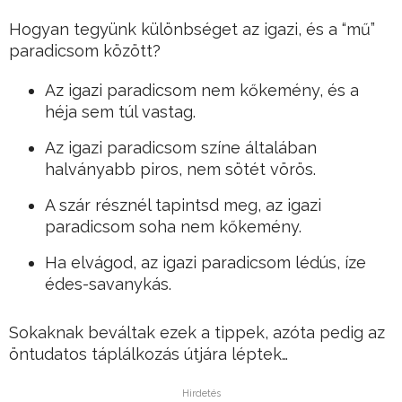
Hogyan tegyünk különbséget az igazi, és a “mű”
paradicsom között?
Az igazi paradicsom nem kőkemény, és a
héja sem túl vastag.
Az igazi paradicsom színe általában
halványabb piros, nem sötét vörös.
A szár résznél tapintsd meg, az igazi
paradicsom soha nem kőkemény.
Ha elvágod, az igazi paradicsom lédús, íze
édes-savanykás.
Sokaknak beváltak ezek a tippek, azóta pedig az
öntudatos táplálkozás útjára léptek…
Hirdetés