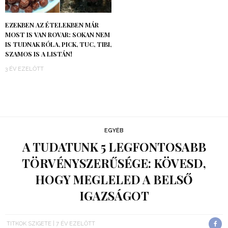
EZEKBEN AZ ÉTELEKBEN MÁR
MOST IS VAN ROVAR: SOKAN NEM
IS TUDNAK RÓLA, PICK, TUC, TIBI,
SZAMOS IS A LISTÁN!
3 ÉV EZELŐTT
EGYÉB
A TUDATUNK 5 LEGFONTOSABB
TÖRVÉNYSZERŰSÉGE: KÖVESD,
HOGY MEGLELED A BELSŐ
IGAZSÁGOT
TITKOK SZIGETE
7 ÉV EZELŐTT