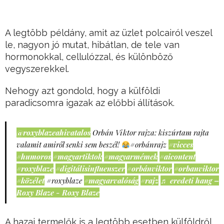
A legtöbb példány, amit az üzlet polcairól veszel
le, nagyon jó mutat, hibátlan, de tele van
hormonokkal, cellulózzal, és különböző
vegyszerekkel.
Nehogy azt gondold, hogy a külföldi
paradicsomra igazak az előbbi állítások.
@roxyblazeahivatalos
Orbán Viktor rajza: kiszúrtam rajta
valamit amiről senki sem beszél!
#orbánrajz
#vicces
#humoros
#magyartiktok
#magyarmémek
#aicontent
#roxyblaze
#digitálisinfluenszer
#orbánviktor
#orbanviktor
#közélet
#roxyblaze
#magyarvalóság
#rajz
♬ eredeti hang –
Roxy Blaze - Roxy Blaze
A hazai termelők is a legtöbb esetben külföldről