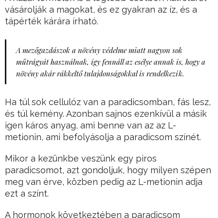
vásárolják a magokat, és ez gyakran az íz, és a
tápérték kárára írható.
A mezőgazdászok a növény védelme miatt nagyon sok
műtrágyát használnak, így fennáll az esélye annak is, hogy a
növény akár rákkeltő tulajdonságokkal is rendelkezik.
Ha túl sok cellulóz van a paradicsomban, fás lesz,
és túl kemény. Azonban sajnos ezenkívül a másik
igen káros anyag, ami benne van az az L-
metionin, ami befolyásolja a paradicsom színét.
Mikor a kezünkbe veszünk egy piros
paradicsomot, azt gondoljuk, hogy milyen szépen
meg van érve, közben pedig az L-metionin adja
ezt a színt.
A hormonok következtében a paradicsom