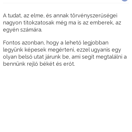
A tudat, az elme, és annak törvényszerűségei
nagyon titokzatosak még ma is az emberek, az
egyén számára.
Fontos azonban, hogy a lehető legjobban
legyünk képesek megérteni, ezzel ugyanis egy
olyan belső utat járunk be, ami segít megtalálni a
bennünk rejlő békét és erőt.
Az alábbiakban összeszedtük a tudat 5
legfontosabb törvényszerűségét…
Hirdetés