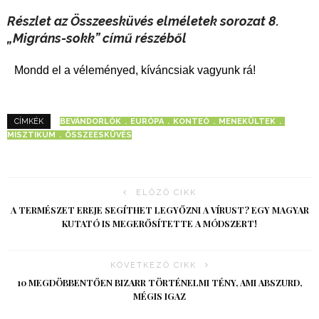
Részlet az Összeesküvés elméletek sorozat 8.
„Migráns-sokk” című részéből
Mondd el a véleményed, kíváncsiak vagyunk rá!
BEVÁNDORLÓK
EURÓPA
KONTEÓ
MENEKÜLTEK
CÍMKÉK
MISZTIKUM
ÖSSZEESKÜVÉS
ELŐZŐ CIKK
A TERMÉSZET EREJE SEGÍTHET LEGYŐZNI A VÍRUST? EGY MAGYAR
KUTATÓ IS MEGERŐSÍTETTE A MÓDSZERT!
KÖVETKEZŐ CIKK
10 MEGDÖBBENTŐEN BIZARR TÖRTÉNELMI TÉNY, AMI ABSZURD,
MÉGIS IGAZ