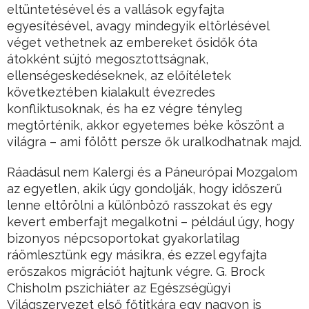
eltüntetésével és a vallások egyfajta
egyesítésével, avagy mindegyik eltörlésével
véget vethetnek az embereket ősidők óta
átokként sújtó megosztottságnak,
ellenségeskedéseknek, az előítéletek
következtében kialakult évezredes
konfliktusoknak, és ha ez végre tényleg
megtörténik, akkor egyetemes béke köszönt a
világra – ami fölött persze ők uralkodhatnak majd.
Ráadásul nem Kalergi és a Páneurópai Mozgalom
az egyetlen, akik úgy gondolják, hogy időszerű
lenne eltörölni a különböző rasszokat és egy
kevert emberfajt megalkotni – például úgy, hogy
bizonyos népcsoportokat gyakorlatilag
ráömlesztünk egy másikra, és ezzel egyfajta
erőszakos migrációt hajtunk végre. G. Brock
Chisholm pszichiáter az Egészségügyi
Világszervezet első főtitkára egy nagyon is