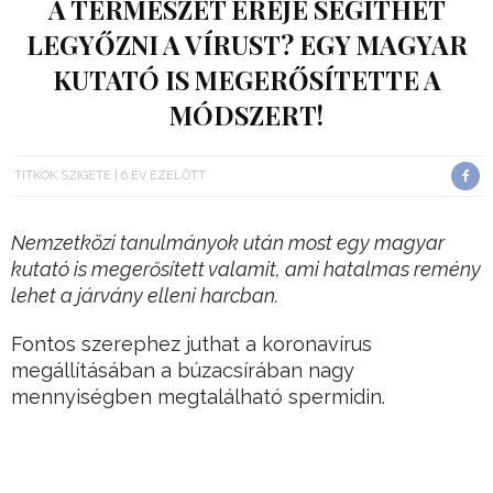
A TERMÉSZET EREJE SEGÍTHET
LEGYŐZNI A VÍRUST? EGY MAGYAR
KUTATÓ IS MEGERŐSÍTETTE A
MÓDSZERT!
TITKOK SZIGETE
6 ÉV EZELŐTT
Nemzetközi tanulmányok után most egy magyar
kutató is megerősített valamit, ami hatalmas remény
lehet a járvány elleni harcban.
Fontos szerephez juthat a koronavírus
megállításában a búzacsírában nagy
mennyiségben megtalálható spermidin.
Elsőként az Angela Merkel tanácsadójaként
ismert Dr. Christian Drosten virológus professzor