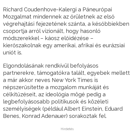
Richard Coudenhove-Kalergi a Páneurópai
Mozgalmat mindennek az őrületnek az első
végrehajtási fejezetének szánta, a későbbiekben
csoportja arról vizionált, hogy hasonló
módszerekkel – káosz előidézése –
kierőszakolnak egy amerikai, afrikai és eurázsiai
uniót is.
Elgondolásának rendkívül befolyásos
partnerekre, támogatókra talált, egyebek mellett
a már akkor neves New York Times is
népszerűsítette a mozgalom munkáját és
célkitűzéseit, az ideológia mögé pedig a
legbefolyásosabb politikusok és közéleti
személyiségek (például Albert Einstein, Eduard
Benes, Konrad Adenauer) sorakoztak fel.
Hirdetés