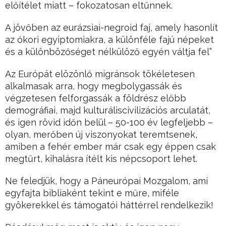
előítélet miatt – fokozatosan eltűnnek.
A jövőben az eurázsiai-negroid faj, amely hasonlít
az ókori egyiptomiakra, a különféle fajú népeket
és a különbözőséget nélkülöző egyén váltja fel”
Az Európát elözönlő migránsok tökéletesen
alkalmasak arra, hogy megbolygassák és
végzetesen felforgassák a földrész előbb
demográfiai, majd kulturáliscivilizációs arculatát,
és igen rövid időn belül – 50-100 év legfeljebb –
olyan, merőben új viszonyokat teremtsenek,
amiben a fehér ember már csak egy éppen csak
megtűrt, kihalásra ítélt kis népcsoport lehet.
Ne feledjük, hogy a Páneurópai Mozgalom, ami
egyfajta bibliaként tekint e műre, miféle
gyökerekkel és támogatói háttérrel rendelkezik!