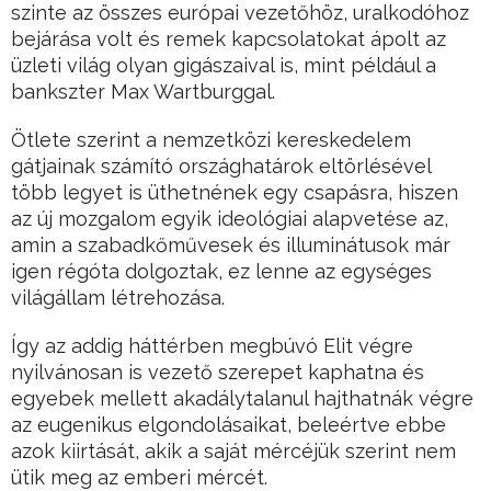
szinte az összes európai vezetőhöz, uralkodóhoz
bejárása volt és remek kapcsolatokat ápolt az
üzleti világ olyan gigászaival is, mint például a
bankszter Max Wartburggal.
Ötlete szerint a nemzetközi kereskedelem
gátjainak számító országhatárok eltörlésével
több legyet is üthetnének egy csapásra, hiszen
az új mozgalom egyik ideológiai alapvetése az,
amin a szabadkőművesek és illuminátusok már
igen régóta dolgoztak, ez lenne az egységes
világállam létrehozása.
Így az addig háttérben megbúvó Elit végre
nyilvánosan is vezető szerepet kaphatna és
egyebek mellett akadálytalanul hajthatnák végre
az eugenikus elgondolásaikat, beleértve ebbe
azok kiirtását, akik a saját mércéjük szerint nem
ütik meg az emberi mércét.