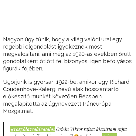
Nagyon úgy tűnik, hogy a világ valódi urai egy
régebbi elgondolást igyekeznek most
megvalósítani, ami még az 1920-as években őrült
gondolatként ötlött fel bizonyos, igen befolyásos
figurák fejében.
Ugorjunk is gyorsan 1922-be, amikor egy Richard
Coudenhove-Kalergi nevű alak hosszantartó
előkészítő munkát követően Bécsben
megalapította az úgynevezett Páneurópai
Mozgalmat.
@roxyblazeahivatalos
Orbán Viktor rajza: kiszúrtam rajta