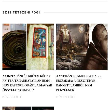
EZ IS TETSZENI FOG!
AZ ISZFAHÁNI ÉS KRÉTAI KÓDEX
A VATIKÁN LEGMOCSKOSABB
REJTI A TAGADHATATLAN IRÁNI-
ÉJSZAKÁJA: A GESZTENYE-
HUN KAPCSOLÓDÁST, A MAGYAR
BANKETT, AMIRŐL NEM
ŐSNYELV NYOMAIT?
BESZÉLNEK
2 ÉV EZELŐTT
2 ÉV EZELŐTT