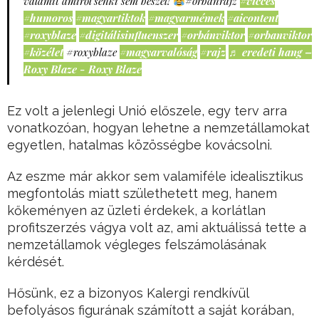
valamit amiről senki sem beszél!
#orbánrajz
#vicces
#humoros
#magyartiktok
#magyarmémek
#aicontent
#roxyblaze
#digitálisinfluenszer
#orbánviktor
#orbanviktor
#közélet
#roxyblaze
#magyarvalóság
#rajz
♬ eredeti hang –
Roxy Blaze - Roxy Blaze
Ez volt a jelenlegi Unió előszele, egy terv arra
vonatkozóan, hogyan lehetne a nemzetállamokat
egyetlen, hatalmas közösségbe kovácsolni.
Az eszme már akkor sem valamiféle idealisztikus
megfontolás miatt születhetett meg, hanem
kőkeményen az üzleti érdekek, a korlátlan
profitszerzés vágya volt az, ami aktuálissá tette a
nemzetállamok végleges felszámolásának
kérdését.
Hősünk, ez a bizonyos Kalergi rendkívül
befolyásos figurának számított a saját korában,