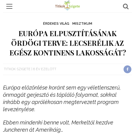
ÉRDEKES VILÁG
MISZTIKUM
EURÓPA ELPUSZTÍTÁSÁNAK
ÖRDÖGI TERVE: LECSERÉLIK AZ
EGÉSZ KONTINENS LAKOSSÁGÁT?
TITKOK SZIGETE
6 ÉV EZELŐTT
Európa elözönlése koránt sem egy véletlenszerű,
önmagát gerjesztő és tápláló folyamat, sokkal
inkább egy aprólékosan megtervezett program
levezénylése.
Ebben mindenki benne volt, Merkeltől kezdve
Junckeren át Amerikáig…