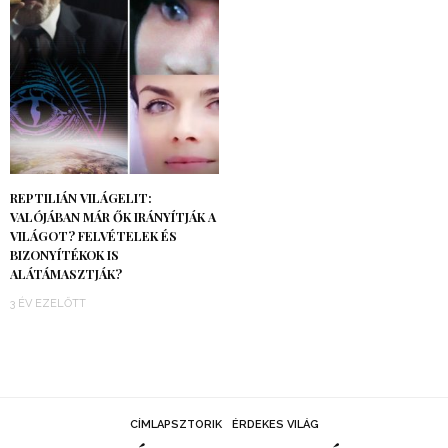
REPTILIÁN VILÁGELIT:
VALÓJÁBAN MÁR ŐK IRÁNYÍTJÁK A
VILÁGOT? FELVÉTELEK ÉS
BIZONYÍTÉKOK IS
ALÁTÁMASZTJÁK?
3 ÉV EZELŐTT
CÍMLAPSZTORIK
ÉRDEKES VILÁG