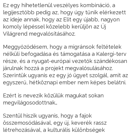
Ez egy hihetetlenül veszélyes kombináció, a
legijesztőbb pedig az, hogy úgy tűnik elérkezett
az ideje annak, hogy az Elit egy újabb, nagyon
komoly lépéssel közelebb kerüljön az Új
Világrend megvalósításához.
Meggyőződésem, hogy a migránsok feltételek
nélküli befogadása és támogatása a Kalergi-terv
része, és a nyugat-európai vezetők szándékosan
járulnak hozzá a projekt megvalósulásához.
Szerintük ugyanis ez egy jó ügyet szolgál, amit az
egyszerű, hétköznapi ember nem képes belátni.
Ezért is nevezik közülük magukat sokan
megvilágosodottnak…
Szentül hiszik ugyanis, hogy a fajok
összemosódásával, egy új, keverék rassz
létrehozásával, a kulturális különbségek