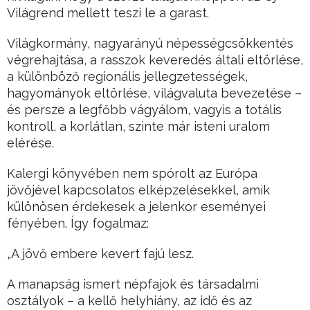
Világrend mellett teszi le a garast.
Világkormány, nagyarányú népességcsökkentés
végrehajtása, a rasszok keveredés általi eltörlése,
a különböző regionális jellegzetességek,
hagyományok eltörlése, világvaluta bevezetése –
és persze a legfőbb vágyálom, vagyis a totális
kontroll, a korlátlan, szinte már isteni uralom
elérése.
Kalergi könyvében nem spórolt az Európa
jövőjével kapcsolatos elképzelésekkel, amik
különösen érdekesek a jelenkor eseményei
fényében. Így fogalmaz:
„A jövő embere kevert fajú lesz.
A manapság ismert népfajok és társadalmi
osztályok – a kellő helyhiány, az idő és az