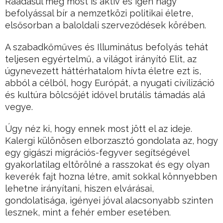
Ráadásul még most is aktív és igen nagy
befolyással bír a nemzetközi politikai életre,
elsősorban a baloldali szerveződések körében.
A szabadkőműves és Illuminátus befolyás tehát
teljesen egyértelmű, a világot irányító Elit, az
úgynevezett háttérhatalom hívta életre ezt is,
abból a célból, hogy Európát, a nyugati civilizáció
és kultúra bölcsőjét idővel brutális támadás alá
vegye.
Úgy néz ki, hogy ennek most jött el az ideje.
Kalergi különösen elborzasztó gondolata az, hogy
egy gigászi migrációs-fegyver segítségével
gyakorlatilag eltörölné a rasszokat és egy olyan
keverék fajt hozna létre, amit sokkal könnyebben
lehetne irányítani, hiszen elvárásai,
gondolatisága, igényei jóval alacsonyabb szinten
lesznek, mint a fehér ember esetében.