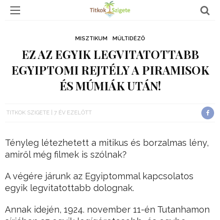
MISZTIKUM
MÚLTIDÉZŐ
EZ AZ EGYIK LEGVITATOTTABB
EGYIPTOMI REJTÉLY A PIRAMISOK
ÉS MÚMIÁK UTÁN!
TITKOK SZIGETE
7 ÉV EZELŐTT
Tényleg létezhetett a mitikus és borzalmas lény,
amiről még filmek is szólnak?
A végére járunk az Egyiptommal kapcsolatos
egyik legvitatottabb dolognak.
Annak idején, 1924. november 11-én Tutanhamon