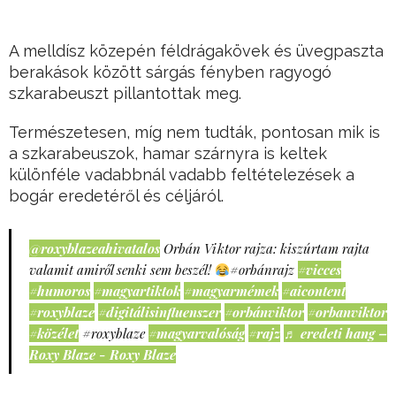
A melldísz közepén féldrágakövek és üvegpaszta
berakások között sárgás fényben ragyogó
szkarabeuszt pillantottak meg.
Természetesen, míg nem tudták, pontosan mik is
a szkarabeuszok, hamar szárnyra is keltek
különféle vadabbnál vadabb feltételezések a
bogár eredetéről és céljáról.
@roxyblazeahivatalos
Orbán Viktor rajza: kiszúrtam rajta
valamit amiről senki sem beszél!
#orbánrajz
#vicces
#humoros
#magyartiktok
#magyarmémek
#aicontent
#roxyblaze
#digitálisinfluenszer
#orbánviktor
#orbanviktor
#közélet
#roxyblaze
#magyarvalóság
#rajz
♬ eredeti hang –
Roxy Blaze - Roxy Blaze