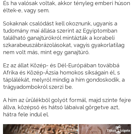
És ha valósak voltak, akkor tényleg emberi húson
éltek-e, vagy sem.
Sokaknak csalódást kell okoznunk, ugyanis a
tudomány mai állása szerint az Egyiptomban
található ganajtúrókról mintázták a korabeli
szkarabeuszábrázolásokat, vagyis gyakorlatilag
nem volt más, mint egy ganajtúró.
Ez az állat Közép- és Dél-Európában továbbá
Afrika és Közép-Ázsia homokos síkságain él, s
táplálékát, melyről mindig a hím gondoskodik, a
trágyadombokról szerzi be.
A hím az ürülékből golyót formál, majd szinte fejre
állva, középső és hátsó lábaival görgetve azt,
hátra fele indul el.