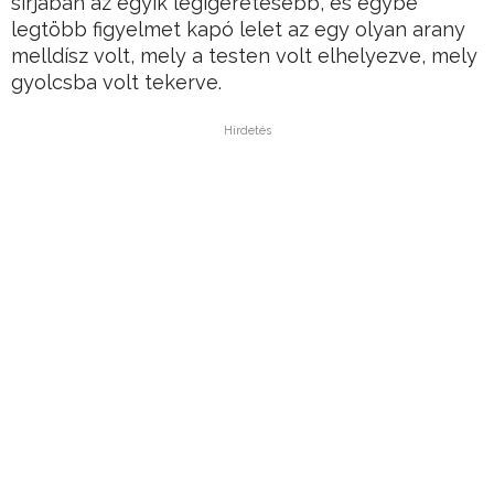
sírjában az egyik legígéretesebb, és egybe
legtöbb figyelmet kapó lelet az egy olyan arany
melldísz volt, mely a testen volt elhelyezve, mely
gyolcsba volt tekerve.
Hirdetés