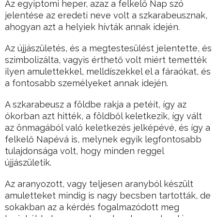
Az egyiptomi heper, azaz a felkelő Nap szó
jelentése az eredeti neve volt a szkarabeusznak,
ahogyan azt a helyiek hívták annak idején.
Az újjászületés, és a megtestesülést jelentette, és
szimbolizálta, vagyis érthető volt miért temették
ilyen amulettekkel, melldíszekkel el a fáraókat, és
a fontosabb személyeket annak idején.
A szkarabeusz a földbe rakja a petéit, így az
ókorban azt hitték, a földből keletkezik, így vált
az önmagából való keletkezés jelképévé, és így a
felkelő Napévá is, melynek egyik legfontosabb
tulajdonsága volt, hogy minden reggel
újjászületik.
Az aranyozott, vagy teljesen aranyból készült
amuletteket mindig is nagy becsben tartották, de
sokakban az a kérdés fogalmazódott meg