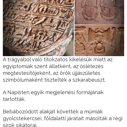
A trágyából való titokzatos kikelésük miatt az
egyiptomiak szent állatként, az őslétezés
megtestesítőjeként, az örök újjászületés
szimbólumaként tisztelték a szkarabeuszt.
A Napisten egyik megjelenési formájának
tartották.
Bebábozódott alakját követték a múmiák
gyolcstekercsei, földalatti járatait másolták a régi
sírok sikátorai.