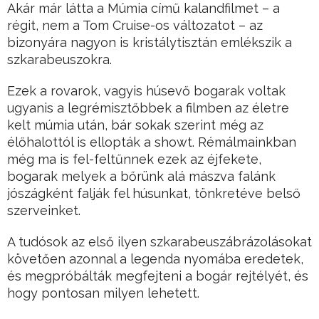
Akár már látta a Múmia című kalandfilmet – a
régit, nem a Tom Cruise-os változatot – az
bizonyára nagyon is kristálytisztán emlékszik a
szkarabeuszokra.
Ezek a rovarok, vagyis húsevő bogarak voltak
ugyanis a legrémisztőbbek a filmben az életre
kelt múmia után, bár sokak szerint még az
élőhalottól is ellopták a showt. Rémálmainkban
még ma is fel-feltűnnek ezek az éjfekete,
bogarak melyek a bőrünk alá mászva falánk
jószágként falják fel húsunkat, tönkretéve belső
szerveinket.
A tudósok az első ilyen szkarabeuszábrázolásokat
követően azonnal a legenda nyomába eredetek,
és megpróbálták megfejteni a bogár rejtélyét, és
hogy pontosan milyen lehetett.