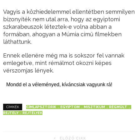
Vagyis a közhiedelemmel ellentétben semmilyen
bizonyíték nem utal arra, hogy az egyiptomi
szkarabeuszok léteztek-e volna abban a
formában, ahogyan a Múmia című filmekben
láthattunk.
Ennek ellenére még ma is sokszor fel vannak
emlegetve, mint rémálmot okozni képes
vérszomjas lények.
Mondd el a véleményed, kíváncsiak vagyunk rá!
CÍMLAPSZTORIK
EGYIPTOM
MISZTIKUM
RÉGMÚLT
CÍMKÉK
REJTÉLY
REJTÉLYEK
ELŐZŐ CIKK