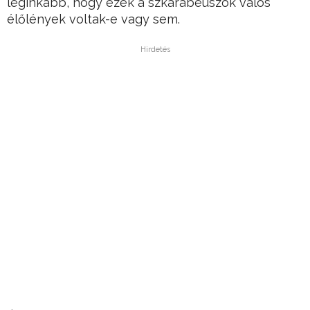
leginkább, hogy ezek a szkarabeuszok valós
élőlények voltak-e vagy sem.
Hirdetés