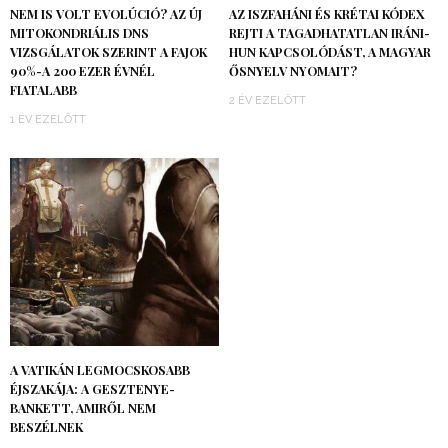
NEM IS VOLT EVOLÚCIÓ? AZ ÚJ
AZ ISZFAHÁNI ÉS KRÉTAI KÓDEX
MITOKONDRIÁLIS DNS
REJTI A TAGADHATATLAN IRÁNI-
VIZSGÁLATOK SZERINT A FAJOK
HUN KAPCSOLÓDÁST, A MAGYAR
90%-A 200 EZER ÉVNÉL
ŐSNYELV NYOMAIT?
FIATALABB
2 ÉV EZELŐTT
1 ÉV EZELŐTT
A VATIKÁN LEGMOCSKOSABB
ÉJSZAKÁJA: A GESZTENYE-
BANKETT, AMIRŐL NEM
BESZÉLNEK