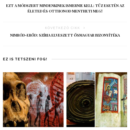
EZT A MÓDSZERT MINDENKINEK ISMERNIE KELL: TŰZ ESETÉN AZ
ÉLETED ÉS OTTHONOD MENTHETI MEG!
KÖVETKEZŐ CIKK
NIMRÓD-ERŐD: SZÍRIA ELVESZETT ŐSMAGYAR BIZONYÍTÉKA
EZ IS TETSZENI FOG!