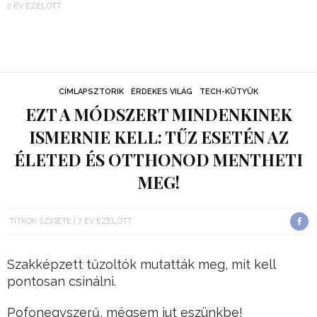
2 ÉV EZELŐTT
CÍMLAPSZTORIK
ÉRDEKES VILÁG
TECH-KÜTYÜK
EZT A MÓDSZERT MINDENKINEK
ISMERNIE KELL: TŰZ ESETÉN AZ
ÉLETED ÉS OTTHONOD MENTHETI
MEG!
TITKOK SZIGETE
7 ÉV EZELŐTT
Szakképzett tűzoltók mutatták meg, mit kell
pontosan csinálni.
Pofonegyszerű, mégsem jut eszünkbe!