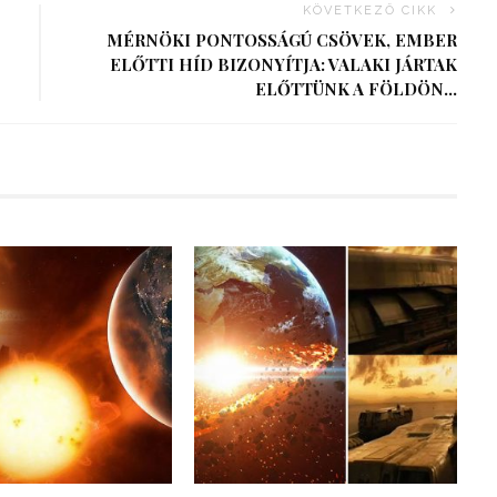
KÖVETKEZŐ CIKK
MÉRNÖKI PONTOSSÁGÚ CSÖVEK, EMBER
ELŐTTI HÍD BIZONYÍTJA: VALAKI JÁRTAK
ELŐTTÜNK A FÖLDÖN…