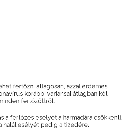
het fertőzni átlagosan, azzal érdemes
onavírus korábbi variánsai átlagban két
inden fertőzöttről.
tás a fertőzés esélyét a harmadára csökkenti,
halál esélyét pedig a tizedére.