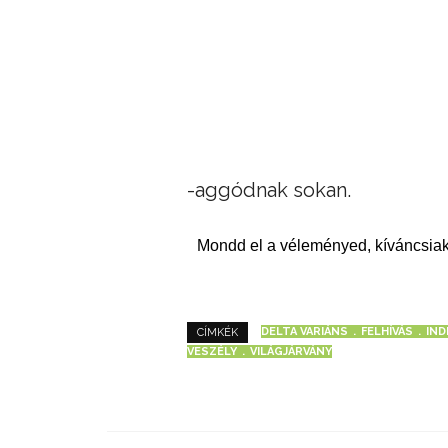
-aggódnak sokan.
Mondd el a véleményed, kíváncsiak
DELTA VARIÁNS
FELHÍVÁS
IND
CÍMKÉK
VESZÉLY
VILÁGJÁRVÁNY