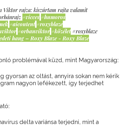
 Viktor rajza: kiszúrtam rajta valamit
orbánrajz
#vicces
#humoros
mek
#aicontent
#roxyblaze
nviktor
#orbanviktor
#közélet
#roxyblaze
edeti hang – Roxy Blaze - Roxy Blaze
onló problémával küzd, mint Magyarország:
 gyorsan az oltást, annyira sokan nem kérik
rogram nagyon lefékezett, így terjedhet
ató:
vírus delta variánsa terjedni, mint a