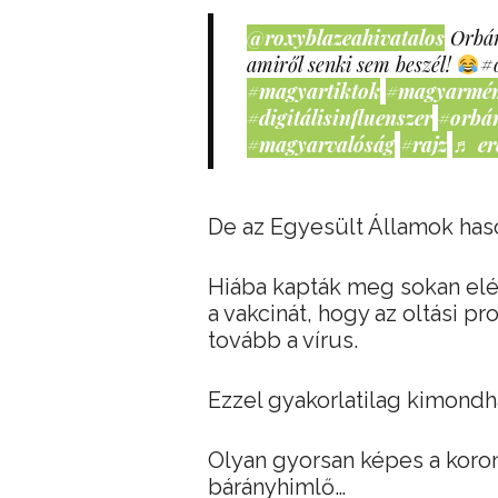
@roxyblazeahivatalos
Orbán
amiről senki sem beszél!
#
#magyartiktok
#magyarmé
#digitálisinfluenszer
#orbá
#magyarvalóság
#rajz
♬ er
De az Egyesült Államok has
Hiába kapták meg sokan elég
a vakcinát, hogy az oltási p
tovább a vírus.
Ezzel gyakorlatilag kimondh
Olyan gyorsan képes a korona
bárányhimlő…