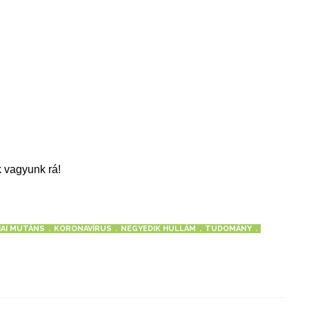
 vagyunk rá!
IAI MUTÁNS
KORONAVÍRUS
NEGYEDIK HULLÁM
TUDOMÁNY