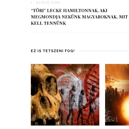
ELŐZŐ CIKK
“TÖRI” LECKE HAMILTONNAK, AKI
MEGMONDJA NEKÜNK MAGYAROKNAK, MIT
KELL TENNÜNK
EZ IS TETSZENI FOG!