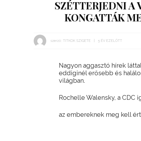
SZÉTTERJEDNI A 
KONGATTÁK ME
szerző:
TITKOK SZIGETE
5 ÉV EZELŐTT
Nagyon aggasztó hírek látta
eddiginél erősebb és halálo
világban.
Rochelle Walensky, a CDC ig
az embereknek meg kell érte