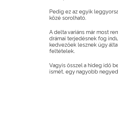
Pedig ez az egyik leggyors
közé sorolható.
A delta variáns már most re
drámai terjedésnek fog indul
kedvezőek lesznek úgy által
feltételek.
Vagyis ősszel a hideg idő be
ismét, egy nagyobb negyed