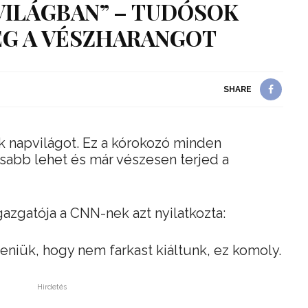
VILÁGBAN” – TUDÓSOK
G A VÉSZHARANGOT
SHARE
k napvilágot. Ez a kórokozó minden
sabb lehet és már vészesen terjed a
azgatója a CNN-nek azt nyilatkozta:
niük, hogy nem farkast kiáltunk, ez komoly.
Hirdetés