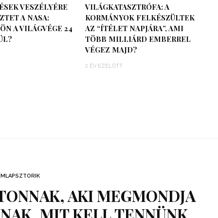
ÉSEK VESZÉLYÉRE
VILÁGKATASZTRÓFA: A
TET A NASA:
KORMÁNYOK FELKÉSZÜLTEK
ÖN A VILÁGVÉGE 24
AZ “ÍTÉLET NAPJÁRA”, AMI
ÜL?
TÖBB MILLIÁRD EMBERREL
VÉGEZ MAJD?
2 ÉV EZELŐTT
ÍMLAPSZTORIK
LTONNAK, AKI MEGMONDJA
AK, MIT KELL TENNÜNK