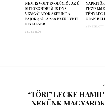
NEM IS VOLT EVOLÚCIÓ? AZ ÚJ
NAPKITÖR
MITOKONDRIÁLIS DNS
FIGYELMEZ
VIZSGÁLATOK SZERINT A
TÉNYLEG J
FAJOK 90%-A 200 EZER ÉVNÉL
ÓRÁN BEL
FIATALABB
2 ÉV EZELŐTT
1 ÉV EZELŐTT
C
“TÖRI” LECKE HAMI
NEKÜNK MAGYAROKN