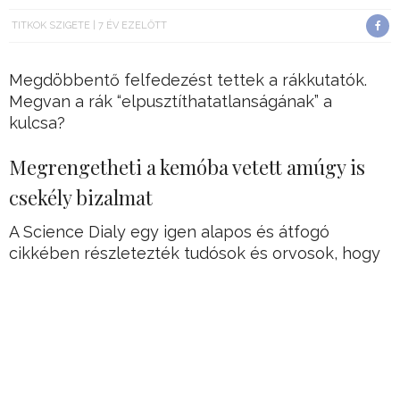
TITKOK SZIGETE
7 ÉV EZELŐTT
Megdöbbentő felfedezést tettek a rákkutatók.
Megvan a rák “elpusztíthatatlanságának” a
kulcsa?
Megrengetheti a kemóba vetett amúgy is
csekély bizalmat
A Science Dialy egy igen alapos és átfogó
cikkében részletezték tudósok és orvosok, hogy
mi lehet a rák legnagyobb fegyvere az emberi
test és a rák ellen bevetett kemoterápia ellen.
Ez egyúttal akár paradigma váltáshoz is vezethet,
ugyanis alapjaiban rengeti meg a kemoterápia
eddig is igen vitatott eljárásába és
hatékonyságába vetett csekély bizalmat…