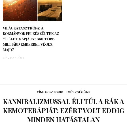
VILÁGKATASZTRÓFA: A
KORMÁNYOK FELKÉSZÜLTEK AZ
“ÍTÉLET NAPJÁRA”, AMI TÖBB
MILLIÁRD EMBERREL VÉGEZ
MAJD?
2 ÉV EZELŐTT
CÍMLAPSZTORIK
EGÉSZSÉGÜNK
KANNIBALIZMUSSAL ÉLI TÚL A RÁK A
KEMOTERÁPIÁT: EZÉRT VOLT EDDIG
MINDEN HATÁSTALAN