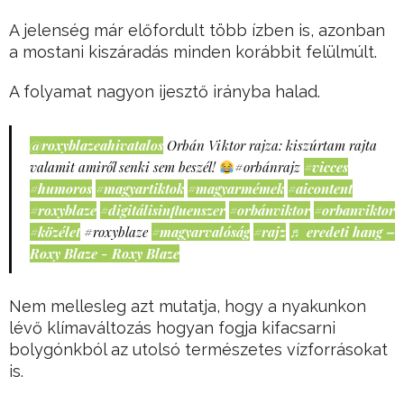
A jelenség már előfordult több ízben is, azonban
a mostani kiszáradás minden korábbit felülmúlt.
A folyamat nagyon ijesztő irányba halad.
@roxyblazeahivatalos
Orbán Viktor rajza: kiszúrtam rajta
valamit amiről senki sem beszél!
#orbánrajz
#vicces
#humoros
#magyartiktok
#magyarmémek
#aicontent
#roxyblaze
#digitálisinfluenszer
#orbánviktor
#orbanviktor
#közélet
#roxyblaze
#magyarvalóság
#rajz
♬ eredeti hang –
Roxy Blaze - Roxy Blaze
Nem mellesleg azt mutatja, hogy a nyakunkon
lévő klímaváltozás hogyan fogja kifacsarni
bolygónkból az utolsó természetes vízforrásokat
is.