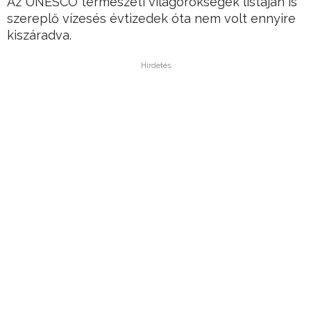
Az UNESCO természeti világörökségek listáján is
szereplő vízesés évtizedek óta nem volt ennyire
kiszáradva.
Hirdetés