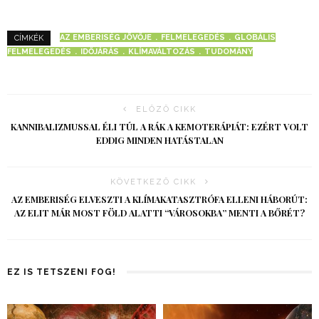
AZ EMBERISÉG JÖVŐJE
FELMELEGEDÉS
GLOBÁLIS
CÍMKÉK
FELMELEGEDÉS
IDŐJÁRÁS
KLÍMAVÁLTOZÁS
TUDOMÁNY
ELŐZŐ CIKK
KANNIBALIZMUSSAL ÉLI TÚL A RÁK A KEMOTERÁPIÁT: EZÉRT VOLT
EDDIG MINDEN HATÁSTALAN
KÖVETKEZŐ CIKK
AZ EMBERISÉG ELVESZTI A KLÍMAKATASZTRÓFA ELLENI HÁBORÚT:
AZ ELIT MÁR MOST FÖLD ALATTI “VÁROSOKBA” MENTI A BŐRÉT?
EZ IS TETSZENI FOG!