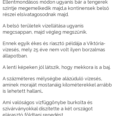
Ellentmondásos módon ugyanis bár a tengerek
szintje megemelkedik majd,a kontinensek belső
részei elsivatagosodnak majd.
A belső területek vízellátása ugyanis
megcsappan, majd végleg megszűnik.
Ennek egyik ékes és riasztó példája a Viktória-
vízesés, mely 25 éve nem volt ilyen borzalmas
állapotban.
A lenti képeken jól látszik, hogy mekkora is a baj.
A százméteres mélységbe alázúduló vízesés,
aminek moraját mostanáig kilométerekkel arrább
is lehetett hallani…
Ami valóságos vízfüggönybe burkolta és
szivárványokkal díszítette a két országot
elárasztó földtani repedést…