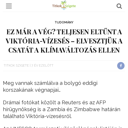
TUDOMÁNY
EZ MÁR A VÉG? TELJESEN ELTŰNT A
VIKTÓRIA-VÍZESÉS – ELVESZTJÜK A
CSATÁT A KLÍMAVÁLTOZÁS ELLEN
TITKOK SZIGETE
7 ÉV EZELŐTT
Meg vannak számlálva a bolygó eddigi
korszakának végnapjai…
Drámai fotókat közölt a Reuters és az AFP
hírügynökség is a Zambia és Zimbabwe határán
található Viktória-vízesésről.