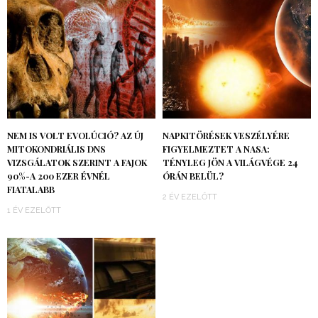
NEM IS VOLT EVOLÚCIÓ? AZ ÚJ
NAPKITÖRÉSEK VESZÉLYÉRE
MITOKONDRIÁLIS DNS
FIGYELMEZTET A NASA:
VIZSGÁLATOK SZERINT A FAJOK
TÉNYLEG JÖN A VILÁGVÉGE 24
90%-A 200 EZER ÉVNÉL
ÓRÁN BELÜL?
FIATALABB
2 ÉV EZELŐTT
1 ÉV EZELŐTT