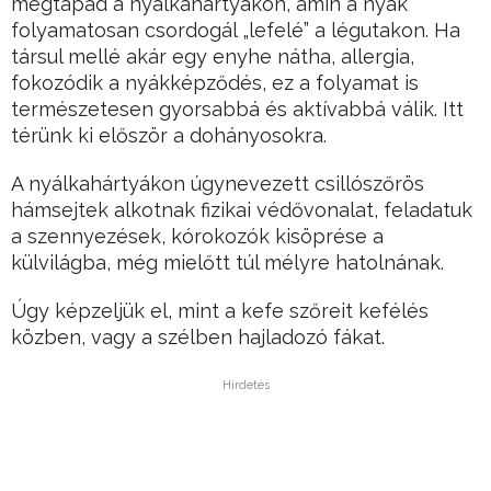
megtapad a nyálkahártyákon, amin a nyák
folyamatosan csordogál „lefelé” a légutakon. Ha
társul mellé akár egy enyhe nátha, allergia,
fokozódik a nyákképződés, ez a folyamat is
természetesen gyorsabbá és aktívabbá válik. Itt
térünk ki először a dohányosokra.
A nyálkahártyákon úgynevezett csillószőrös
hámsejtek alkotnak fizikai védővonalat, feladatuk
a szennyezések, kórokozók kisöprése a
külvilágba, még mielőtt túl mélyre hatolnának.
Úgy képzeljük el, mint a kefe szőreit kefélés
közben, vagy a szélben hajladozó fákat.
Hirdetés