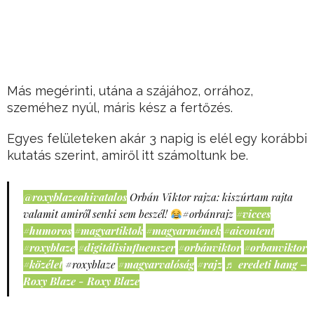
Más megérinti, utána a szájához, orrához,
szeméhez nyúl, máris kész a fertőzés.
Egyes felületeken akár 3 napig is elél egy korábbi
kutatás szerint, amiről itt számoltunk be.
@roxyblazeahivatalos
Orbán Viktor rajza: kiszúrtam rajta
valamit amiről senki sem beszél!
#orbánrajz
#vicces
#humoros
#magyartiktok
#magyarmémek
#aicontent
#roxyblaze
#digitálisinfluenszer
#orbánviktor
#orbanviktor
#közélet
#roxyblaze
#magyarvalóság
#rajz
♬ eredeti hang –
Roxy Blaze - Roxy Blaze