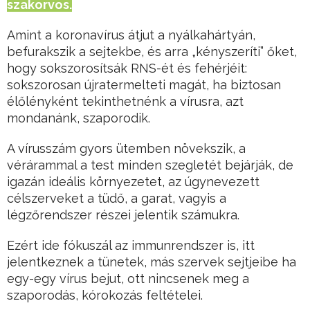
szakorvos.
Amint a koronavírus átjut a nyálkahártyán,
befurakszik a sejtekbe, és arra „kényszeríti” őket,
hogy sokszorosítsák RNS-ét és fehérjéit:
sokszorosan újratermelteti magát, ha biztosan
élőlényként tekinthetnénk a vírusra, azt
mondanánk, szaporodik.
A vírusszám gyors ütemben növekszik, a
vérárammal a test minden szegletét bejárják, de
igazán ideális környezetet, az úgynevezett
célszerveket a tüdő, a garat, vagyis a
légzőrendszer részei jelentik számukra.
Ezért ide fókuszál az immunrendszer is, itt
jelentkeznek a tünetek, más szervek sejtjeibe ha
egy-egy vírus bejut, ott nincsenek meg a
szaporodás, kórokozás feltételei.