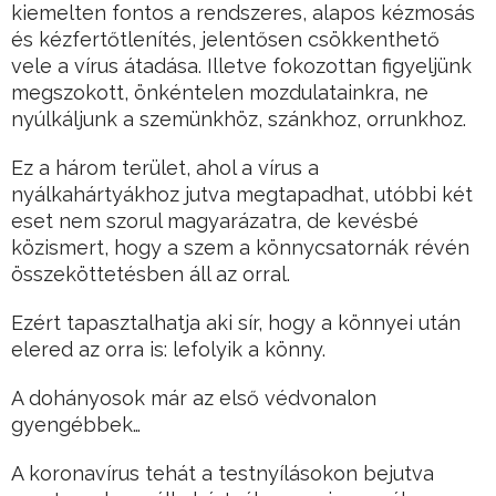
kiemelten fontos a rendszeres, alapos kézmosás
és kézfertőtlenítés, jelentősen csökkenthető
vele a vírus átadása. Illetve fokozottan figyeljünk
megszokott, önkéntelen mozdulatainkra, ne
nyúlkáljunk a szemünkhöz, szánkhoz, orrunkhoz.
Ez a három terület, ahol a vírus a
nyálkahártyákhoz jutva megtapadhat, utóbbi két
eset nem szorul magyarázatra, de kevésbé
közismert, hogy a szem a könnycsatornák révén
összeköttetésben áll az orral.
Ezért tapasztalhatja aki sír, hogy a könnyei után
elered az orra is: lefolyik a könny.
A dohányosok már az első védvonalon
gyengébbek…
A koronavírus tehát a testnyílásokon bejutva