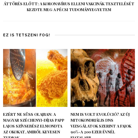
ÁTTÖRÉS ELŐTT: A KORONAVÍRUS ELLENI VAKCINÁK TESZTELÉSÉT
KEZDTE MEG A PÉCSI TUDOMÁNYEGYETEM
EZ IS TETSZENI FOG!
EZÉRT NE SÜSS OLAJBAN: A
NEM IS VOLT EVOLÚCIÓ? AZ ÚJ
MAGYAR SZÉCHENYI-DÍJAS PAPP
MITOKONDRIÁLIS DNS
LAJOS SZÍVSEBÉSZ ELMONDTA
VIZSGÁLATOK SZERINT A FAJOK
AZ OKOKAT, AMIRŐL KEVESEN
90%-A 200 EZER ÉVNÉL
TUDNAK
FIATALABB