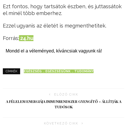
Ezt fontos, hogy tartsátok észben, és juttassátok
el minél több emberhez.
Ezzel ugyanis az életét is megmenthetitek.
Forrás:
24.hu
Mondd el a véleményed, kíváncsiak vagyunk rá!
EGÉSZSÉG
EGÉSZSÉGÜNK
TUDOMÁNY
CÍMKÉK
ELŐZŐ CIKK
A FÉLELEM ENERGIÁJA IMMUNRENDSZER GYENGÍTŐ – ÁLLÍTJÁK A
TUDÓSOK
KÖVETKEZŐ CIKK