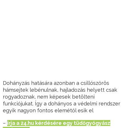
Dohányzás hatására azonban a csillószőrös
hámsejtek lebénulnak, hajladozás helyett csak
rogyadoznak, nem képesek betölteni
funkciójukat. Így a dohányos a védelmi rendszer
egyik nagyon fontos elemétől esik el
–
írja a 24.hu kérdésére egy tüdőgyógyász