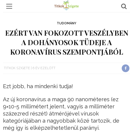
TUDOMÁNY
EZÉRT VAN FOKOZOTT VESZÉLYBEN
A DOHÁNYOSOK TÜDEJE A
KORONAVÍRUS SZEMPONTJÁBÓL
TITKOK SZIGETE
6 ÉV EZELŐTT
Ezt jobb, ha mindenki tudja!
Az új koronavírus a maga 90 nanométeres (ez
9×10-5 millimétert jelent, vagyis a milliméter
százezred részét) átmérőjével vírusok
kategóriájában a nagyobbak közé tartozik, de
még így is elképzelhetetlenül parányi.