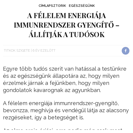
CÍMLAPSZTORIK
EGÉSZSÉGÜNK
A FÉLELEM ENERGIÁJA
IMMUNRENDSZER GYENGÍTŐ –
ÁLLÍTJÁK A TUDÓSOK
TITKOK SZIGETE
6 ÉV EZELŐTT
Egyre több tudós szerit van hatással a testünkre
és az egészségünk állapotára az, hogy milyen
érzelmek járnak a fejünkben, hogy milyen
gondolatok kavarognak az agyunkban.
A félelem energiája immunrendszer-gyengítő,
bevonzza, meghívja és vendégül látja az alacsony
rezgéseket, így a betegséget is.
Az elme ereje óriási, erre pedig még csak most