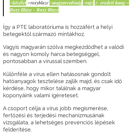
#közélet
#roxyblaze
#magyarvalóság
#rajz
♬ eredeti hang –
Roxy Blaze - Roxy Blaze
Így a PTE laboratóriuma is hozzáfért a helyi
betegektől származó mintákhoz.
Vagyis magyarán szólva megkezdődhet a valódi
és nagyon komoly harca betegséggel,
pontosabban a vírussal szemben.
Különféle a vírus ellen hatásosnak gondolt
hatóanyagok tesztelése zajlik majd, és csak idő
kérdése, hogy mikor találnak a magyar
koponyáink valami ígéreteset.
A csoport célja a vírus jobb megismerése,
fertőzési és terjedési mechanizmusának
vizsgálata, a lehetséges prevenciós lépések
felderítése.