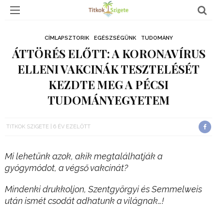
CÍMLAPSZTORIK
EGÉSZSÉGÜNK
TUDOMÁNY
ÁTTÖRÉS ELŐTT: A KORONAVÍRUS
ELLENI VAKCINÁK TESZTELÉSÉT
KEZDTE MEG A PÉCSI
TUDOMÁNYEGYETEM
TITKOK SZIGETE
6 ÉV EZELŐTT
Mi lehetünk azok, akik megtalálhatják a
gyógymódot, a végső vakcinát?
Mindenki drukkoljon, Szentgyörgyi és Semmelweis
után ismét csodát adhatunk a világnak…!