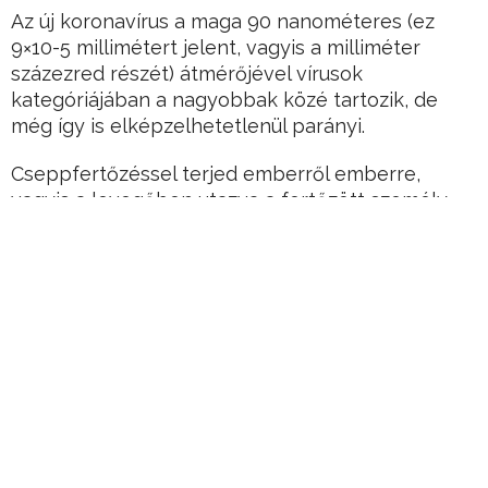
Az új koronavírus a maga 90 nanométeres (ez
9×10-5 millimétert jelent, vagyis a milliméter
százezred részét) átmérőjével vírusok
kategóriájában a nagyobbak közé tartozik, de
még így is elképzelhetetlenül parányi.
Cseppfertőzéssel terjed emberről emberre,
vagyis a levegőben utazva a fertőzött személy
által kitüsszentett, kiköhögött „permetszerű”,
apró részecskéken. Ám ha valaki a tenyerébe
tüsszent, utána megfog valamely felületet, a vírus
ott is vígan megül.
Hirdetés