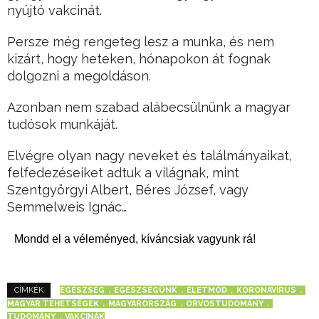
nyújtó vakcinát.
Persze még rengeteg lesz a munka, és nem
kizárt, hogy heteken, hónapokon át fognak
dolgozni a megoldáson.
Azonban nem szabad alábecsülnünk a magyar
tudósok munkáját.
Elvégre olyan nagy neveket és találmányaikat,
felfedezéseiket adtuk a világnak, mint
Szentgyörgyi Albert, Béres József, vagy
Semmelweis Ignác…
Mondd el a véleményed, kíváncsiak vagyunk rá!
EGÉSZSÉG
EGÉSZSÉGÜNK
ÉLETMÓD
KORONAVÍRUS
CÍMKÉK
MAGYAR TEHETSÉGEK
MAGYARORSZÁG
ORVOSTUDOMÁNY
TUDOMÁNY
VAKCINÁK