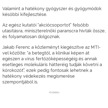
Valamint a hatékony gyógyszer és gyógymódok
későbbi kifejlesztése.
Az egész kutatói “akciócsoportot” felsőbb
utasításra, miniszterelnöki paranscra hívták össze,
és folyamatosan dolgoznak.
Jakab Ferenc a közleményt kiegészítve az MTI-
vel közölte: “a betegtől, a klinikai képen át
egészen a vírus fertőzőképességéig és annak
esetleges molekuláris hátteréig tudják követni a
kórokozót”, ezek pedig fontosak lehetnek a
hatékony védekezés megismerése
szempontjából is.
Hirdetés