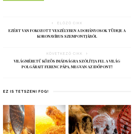
ELŐZŐ CIKK
EZÉRT VAN FOKOZOTT VESZÉLYBEN A DOHÁNYOSOK TÜDEJE A
KORONAVÍRUS SZEMPONTJÁBÓL
KÖVETKEZŐ CIKK
VILÁGMÉRETŰ KÖZÖS IMÁDSÁGRA SZÓLÍTJA FEL A VILÁG
POLGÁRAIT FERENC PÁPA, MEGVAN AZ IDŐPONT!
EZ IS TETSZENI FOG!