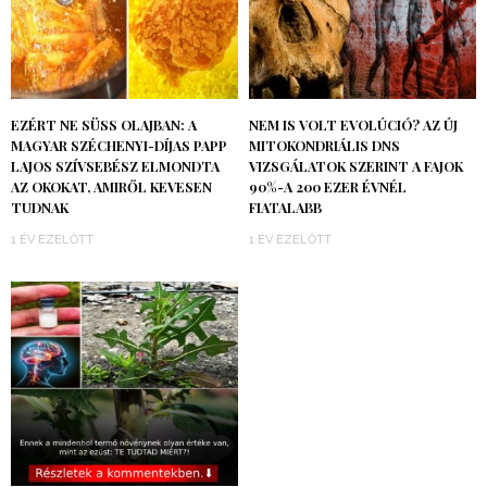
EZÉRT NE SÜSS OLAJBAN: A
NEM IS VOLT EVOLÚCIÓ? AZ ÚJ
MAGYAR SZÉCHENYI-DÍJAS PAPP
MITOKONDRIÁLIS DNS
LAJOS SZÍVSEBÉSZ ELMONDTA
VIZSGÁLATOK SZERINT A FAJOK
AZ OKOKAT, AMIRŐL KEVESEN
90%-A 200 EZER ÉVNÉL
TUDNAK
FIATALABB
1 ÉV EZELŐTT
1 ÉV EZELŐTT