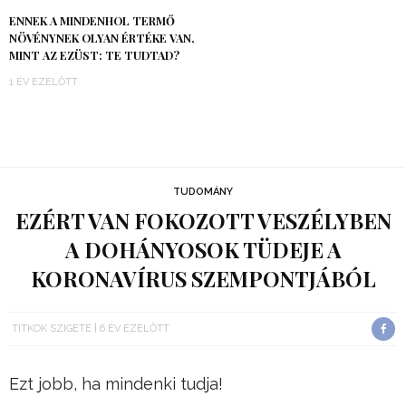
ENNEK A MINDENHOL TERMŐ
NÖVÉNYNEK OLYAN ÉRTÉKE VAN,
MINT AZ EZÜST: TE TUDTAD?
1 ÉV EZELŐTT
TUDOMÁNY
EZÉRT VAN FOKOZOTT VESZÉLYBEN
A DOHÁNYOSOK TÜDEJE A
KORONAVÍRUS SZEMPONTJÁBÓL
TITKOK SZIGETE
6 ÉV EZELŐTT
Ezt jobb, ha mindenki tudja!