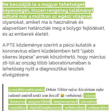
Ne becsüljük le a magyar tehetségek
képességét, hiszen rengeteg találmányt
adtunk már a múltban az egész világnak
,
olyanokat, amiket ma is használnak és
alapvetően határozták meg a bolygó fejlődését,
és az emberek életét.
A PTE közleménye szerint a pécsi kutatók a
koronavírus elleni küzdelemben tett “újabb
sikeres lépése” annak köszönhető, hogy március
16-tól az ország több laboratóriumában is
lehetőség nyílt a diagnosztikai tesztek
elvégzésére.
@roxyblazeahivatalos
Orbán Viktor rajza: kiszúrtam rajta
valamit amiről senki sem beszél!
#orbánrajz
#vicces
#humoros
#magyartiktok
#magyarmémek
#aicontent
#roxyblaze
#digitálisinfluenszer
#orbánviktor
#orbanviktor