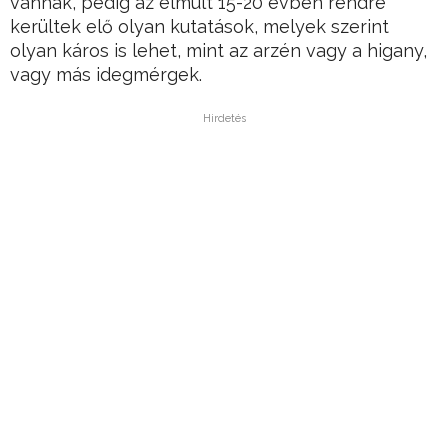
vannak, pedig az elmúlt 15-20 évben rendre
kerültek elő olyan kutatások, melyek szerint
olyan káros is lehet, mint az arzén vagy a higany,
vagy más idegmérgek.
Hirdetés