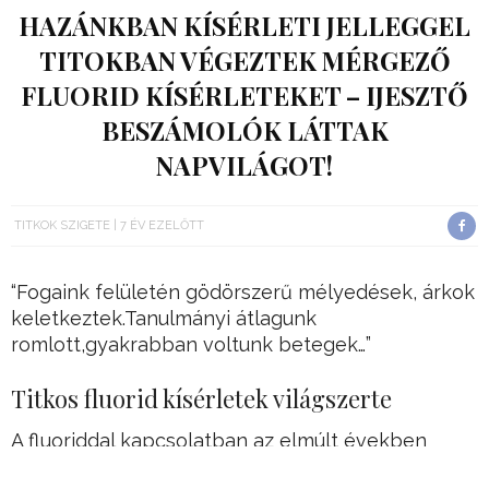
HAZÁNKBAN KÍSÉRLETI JELLEGGEL
TITOKBAN VÉGEZTEK MÉRGEZŐ
FLUORID KÍSÉRLETEKET – IJESZTŐ
BESZÁMOLÓK LÁTTAK
NAPVILÁGOT!
TITKOK SZIGETE
7 ÉV EZELŐTT
“Fogaink felületén gödörszerű mélyedések, árkok
keletkeztek.Tanulmányi átlagunk
romlott,gyakrabban voltunk betegek…”
Titkos fluorid kísérletek világszerte
A fluoriddal kapcsolatban az elmúlt években
rengeteg különféle összeesküvés elmélet