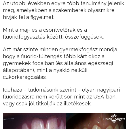
Az utóbbi években egyre több tanulmány jelenik
meg, amelyekben a szakemberek olyasmikre
hívják fel a figyelmet:
Mint a máj- és a csontvelőrák és a
fluoridfogyasztás közötti összefüggések…
Azt már szinte minden gyermekfogász mondja,
hogy a fluorid-túltengés több kárt okoz a
gyermekek fogaiban (és általános egészségi
állapotában), mint a nyakló nélküli
cukorkarágcsálás.
Idehaza – tudomásunk szerint – olyan nagyipari
fluoridozásra nem került sor, mint az USA-ban,
vagy csak jól titkolják az illetékesek.