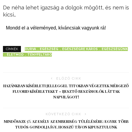
De néha lehet igazság a dolgok mögött, és nem is
kicsi…
Mondd el a véleményed, kíváncsiak vagyunk rá!
DURVA
EGÉSZSÉG
EGÉSZSÉGRE KÁROS
EGÉSZSÉGÜNK
CÍMKÉK
ÉLETMÓD
TÉNYFELTÁRÓ
ELŐZŐ CIKK
HAZÁNKBAN KÍSÉRLETI JELLEGGEL TITOKBAN VÉGEZTEK MÉRGEZŐ
FLUORID KÍSÉRLETEKET – IJESZTŐ BESZÁMOLÓK LÁTTAK
NAPVILÁGOT!
KÖVETKEZŐ CIKK
MINDÖSSZE 5% AZ ESÉLY AZ EMBERISÉG TÚLÉLÉSÉRE: EGYRE TÖBB
TUDÓS GONDOLJA ÍGY, HOSSZÚ TÁVON KIPUSZTULUNK