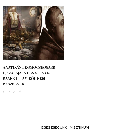
A VATIKÁN LEGMOCSKOSABB
ÉJSZAKÁJA: A GESZTENYE-
BANKETT, AMIRŐL NEM
BESZÉLNEK
2 ÉV EZELŐTT
EGÉSZSÉGÜNK
MISZTIKUM