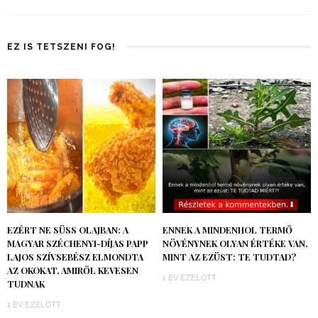
EZ IS TETSZENI FOG!
EZÉRT NE SÜSS OLAJBAN: A
ENNEK A MINDENHOL TERMŐ
MAGYAR SZÉCHENYI-DÍJAS PAPP
NÖVÉNYNEK OLYAN ÉRTÉKE VAN,
LAJOS SZÍVSEBÉSZ ELMONDTA
MINT AZ EZÜST: TE TUDTAD?
AZ OKOKAT, AMIRŐL KEVESEN
1 ÉV EZELŐTT
TUDNAK
1 ÉV EZELŐTT