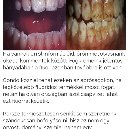
Ha vannak erről információid, örömmel olvasnánk
őket a kommentek között. Fogkrémeink jelentős
hányadában a fluor azonban továbbra is ott van.
Gondolkozz el tehát ezeken az apróságokon, ha
legközelebb fluoridos termékkel mosol fogat,
netán ha olyan országban iszol csapvizet, ahol
ezt fluorral kezelik.
Persze természetesen senkit sem szeretnénk
szándékosan befolyásolni, hisz ez nem egy
orvostudományi szemle, hanem egy