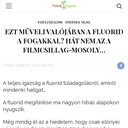
EGÉSZSÉGÜNK
ÉRDEKES VILÁG
EZT MŰVELI VALÓJÁBAN A FLUORID
A FOGAKKAL? HÁT NEM AZ A
FILMCSILLAG-MOSOLY…
TITKOK SZIGETE
7 ÉV EZELŐTT
A teljes igazság a fluorid túladagolásról, amiről
mindenki hallgat…
A fluorid megítélése ma nagyon hibás alapokon
nyugszik.
Még mindig él az a hiedelem, hogy csak előnyei