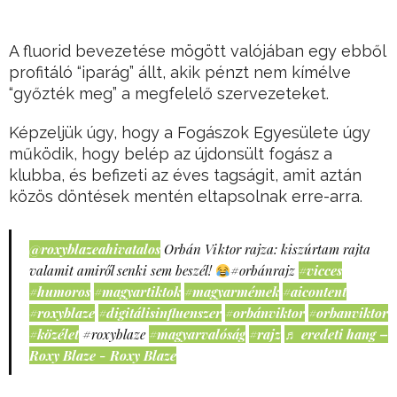
A fluorid bevezetése mögött valójában egy ebből
profitáló “iparág” állt, akik pénzt nem kímélve
“győzték meg” a megfelelő szervezeteket.
Képzeljük úgy, hogy a Fogászok Egyesülete úgy
működik, hogy belép az újdonsült fogász a
klubba, és befizeti az éves tagságit, amit aztán
közös döntések mentén eltapsolnak erre-arra.
@roxyblazeahivatalos
Orbán Viktor rajza: kiszúrtam rajta
valamit amiről senki sem beszél!
#orbánrajz
#vicces
#humoros
#magyartiktok
#magyarmémek
#aicontent
#roxyblaze
#digitálisinfluenszer
#orbánviktor
#orbanviktor
#közélet
#roxyblaze
#magyarvalóság
#rajz
♬ eredeti hang –
Roxy Blaze - Roxy Blaze