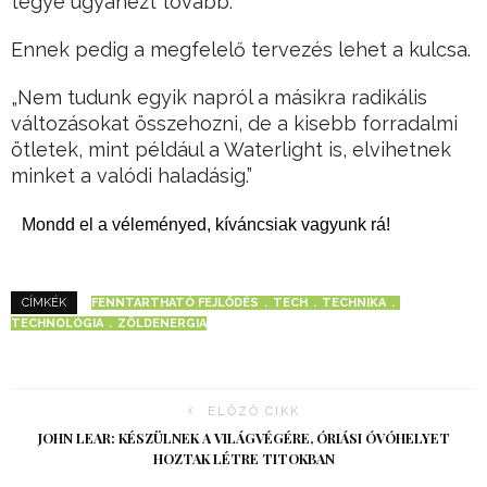
tegye ugyanezt tovább.
Ennek pedig a megfelelő tervezés lehet a kulcsa.
„Nem tudunk egyik napról a másikra radikális
változásokat összehozni, de a kisebb forradalmi
ötletek, mint például a Waterlight is, elvihetnek
minket a valódi haladásig.”
Mondd el a véleményed, kíváncsiak vagyunk rá!
FENNTARTHATÓ FEJLŐDÉS
TECH
TECHNIKA
CÍMKÉK
TECHNOLÓGIA
ZÖLDENERGIA
ELŐZŐ CIKK
JOHN LEAR: KÉSZÜLNEK A VILÁGVÉGÉRE, ÓRIÁSI ÓVÓHELYET
HOZTAK LÉTRE TITOKBAN