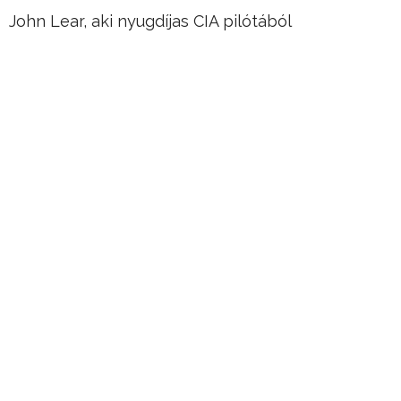
John Lear, aki nyugdíjas CIA pilótából
összeesküvés-elméletekkel foglalkozó
szakember lett, egy 2007-es interjúban azt
állította, hogy nukleáris eszközzel óriási titkos
kamrát hoztak létre a felszín alatt, amely 25000
ember befogadására alkalmas.
Lear azt állította, hogy a bunker létezéséről egy
teherautó sofőrtől hallott, aki a helyszínen
dolgozott.
Hirdetés