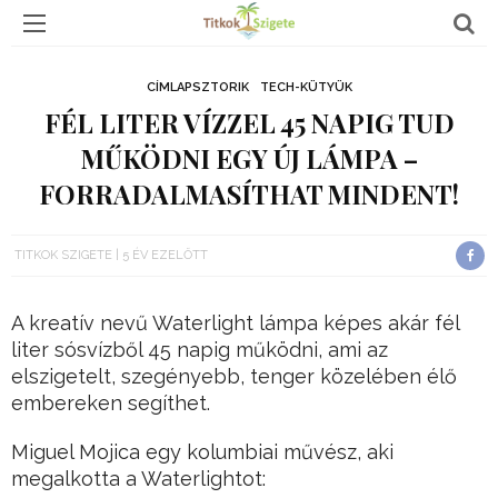
CÍMLAPSZTORIK
TECH-KÜTYÜK
FÉL LITER VÍZZEL 45 NAPIG TUD
MŰKÖDNI EGY ÚJ LÁMPA –
FORRADALMASÍTHAT MINDENT!
TITKOK SZIGETE
5 ÉV EZELŐTT
A kreatív nevű Waterlight lámpa képes akár fél
liter sósvízből 45 napig működni, ami az
elszigetelt, szegényebb, tenger közelében élő
embereken segíthet.
Miguel Mojica egy kolumbiai művész, aki
megalkotta a Waterlightot: