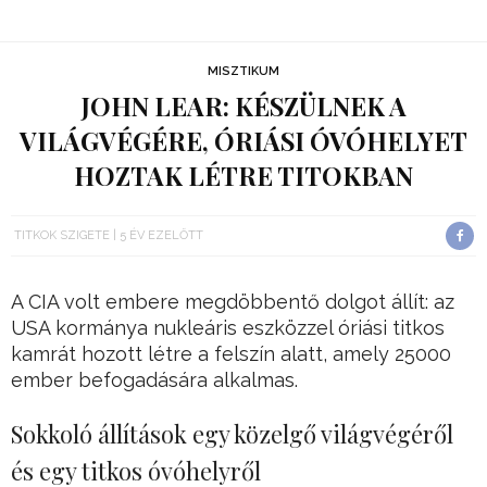
MISZTIKUM
JOHN LEAR: KÉSZÜLNEK A
VILÁGVÉGÉRE, ÓRIÁSI ÓVÓHELYET
HOZTAK LÉTRE TITOKBAN
TITKOK SZIGETE
5 ÉV EZELŐTT
A CIA volt embere megdöbbentő dolgot állít: az
USA kormánya nukleáris eszközzel óriási titkos
kamrát hozott létre a felszín alatt, amely 25000
ember befogadására alkalmas.
Sokkoló állítások egy közelgő világvégéről
és egy titkos óvóhelyről