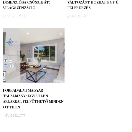
DIMENZIÓBA CSÚSZIK ÁT:
VÁLTOZÁST HOZHAT EGY ÚJ
VILÁGSZENZÁCIÓ!
FELFEDEZÉS
3 ÉV EZELŐTT
3 ÉV EZELŐTT
FORRADALMI MAGYAR
TALÁLMÁNY: EGYETLEN
ABLAKKAL FELFŰTHETŐ MINDEN
OTTHON
3 ÉV EZELŐTT