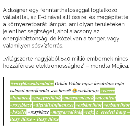
A dizájner egy fenntarthatósággal foglalkozó
vállalattal, az E-dinával állt össze, és megépítette
a környezetbarát lámpát, ami olyan területeken
jelenthet segítséget, ahol alacsony az
energiabiztonság, de közel van a tenger, vagy
valamilyen sósvízforrás.
„Világszerte nagyjából 840 millió embernek nincs
hozzáférése elektromossághoz” – mondta Mojica.
@roxyblazeahivatalos
Orbán Viktor rajza: kiszúrtam rajta
valamit amiről senki sem beszél!
#orbánrajz
#vicces
#humoros
#magyartiktok
#magyarmémek
#aicontent
#roxyblaze
#digitálisinfluenszer
#orbánviktor
#orbanviktor
#közélet
#roxyblaze
#magyarvalóság
#rajz
♬ eredeti hang –
Roxy Blaze - Roxy Blaze