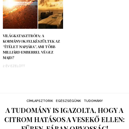
VILÁGKATASZTRÓFA: A
KORMÁNYOK FELKÉSZÜLTEK AZ
“ÍTÉLET NAPJÁRA”, AMI TÖBB
MILLIÁRD EMBERREL VÉGEZ
MAJD?
2 ÉV EZELŐTT
CÍMLAPSZTORIK
EGÉSZSÉGÜNK
TUDOMÁNY
A TUDOMÁNY IS IGAZOLTA, HOGY A
CITROM HATÁSOS A VESEKŐ ELLEN:
FŰBEN-FÁBAN ORVOSSÁG!