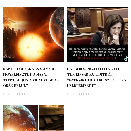
NAPKITÖRÉSEK VESZÉLYÉRE
HÁTBORZONGATÓ FELVÉTEL
FIGYELMEZTET A NASA:
TERJED VARGA JUDITRÓL:
TÉNYLEG JÖN A VILÁGVÉGE 24
“LÁTSZIK HOGY EMÉSZTETTE A
ÓRÁN BELÜL?
LELKIISMERET”
2 ÉV EZELŐTT
2 ÉV EZELŐTT