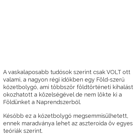
A vaskalaposabb tudósok szerint csak VOLT ott
valami, a nagyon régi időkben egy Föld-szerű
kőzetbolygó, ami többször földtörténeti kihalást
okozhatott a közelségével de nem lökte ki a
Földünket a Naprendszerből.
Később ez a kőzetbolygó megsemmisülhetett,
ennek maradványa lehet az aszteroida öv egyes
teóriák szerint.