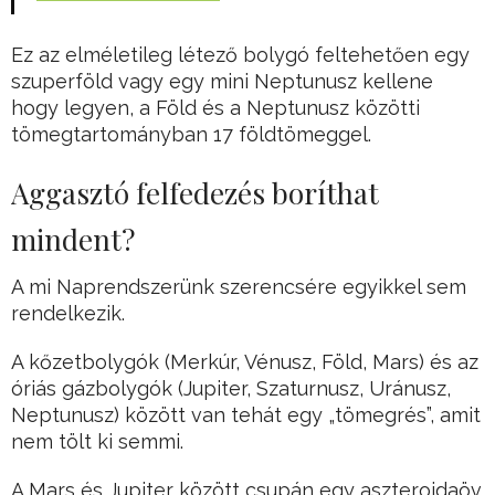
Ez az elméletileg létező bolygó feltehetően egy
szuperföld vagy egy mini Neptunusz kellene
hogy legyen, a Föld és a Neptunusz közötti
tömegtartományban 17 földtömeggel.
Aggasztó felfedezés boríthat
mindent?
A mi Naprendszerünk szerencsére egyikkel sem
rendelkezik.
A kőzetbolygók (Merkúr, Vénusz, Föld, Mars) és az
óriás gázbolygók (Jupiter, Szaturnusz, Uránusz,
Neptunusz) között van tehát egy „tömegrés”, amit
nem tölt ki semmi.
A Mars és Jupiter között csupán egy aszteroidaöv