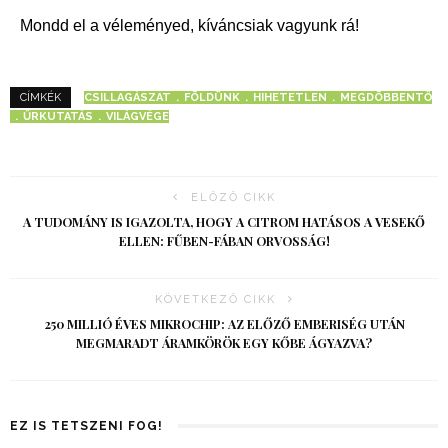
Mondd el a véleményed, kíváncsiak vagyunk rá!
CSILLAGÁSZAT
FÖLDÜNK
HIHETETLEN
MEGDÖBBENTŐ
CÍMKÉK
ŰRKUTATÁS
VILÁGVÉGE
ELŐZŐ CIKK
A TUDOMÁNY IS IGAZOLTA, HOGY A CITROM HATÁSOS A VESEKŐ
ELLEN: FŰBEN-FÁBAN ORVOSSÁG!
KÖVETKEZŐ CIKK
250 MILLIÓ ÉVES MIKROCHIP: AZ ELŐZŐ EMBERISÉG UTÁN
MEGMARADT ÁRAMKÖRÖK EGY KŐBE ÁGYAZVA?
EZ IS TETSZENI FOG!