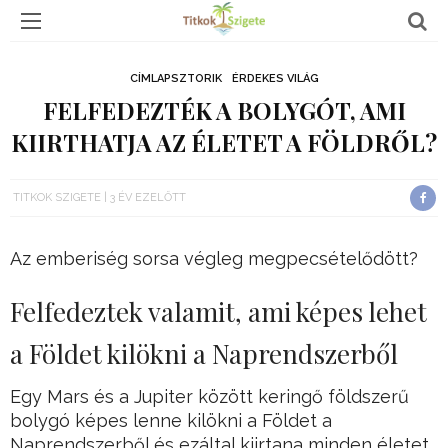
CÍMLAPSZTORIK
ÉRDEKES VILÁG
FELFEDEZTÉK A BOLYGÓT, AMI
KIIRTHATJA AZ ÉLETET A FÖLDRŐL?
TITKOK SZIGETE
3 ÉV EZELŐTT
Az emberiség sorsa végleg megpecsételődött?
Felfedeztek valamit, ami képes lehet
a Földet kilökni a Naprendszerből
Egy Mars és a Jupiter között keringő földszerű
bolygó képes lenne kilökni a Földet a
Naprendszerből és ezáltal kiirtana minden életet