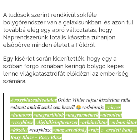
A tudósok szerint rendkívül sokféle
bolygórendszer van a galaxisunkban, és azon túl
továbbá elég egy apró változtatás, hogy
Naprendszerünk totális káoszba zuhanjon,
elsöpörve minden életet a Földről.
Egy kísérlet során kiderítették, hogy egy a
szóban forgó zónában keringő bolygó képes
lenne világkatasztrófát előidézni az emberiség
számára.
@roxyblazeahivatalos
Orbán Viktor rajza: kiszúrtam rajta
valamit amiről senki sem beszél!
#orbánrajz
#vicces
#humoros
#magyartiktok
#magyarmémek
#aicontent
#roxyblaze
#digitálisinfluenszer
#orbánviktor
#orbanviktor
#közélet
#roxyblaze
#magyarvalóság
#rajz
♬ eredeti hang –
Roxy Blaze - Roxy Blaze