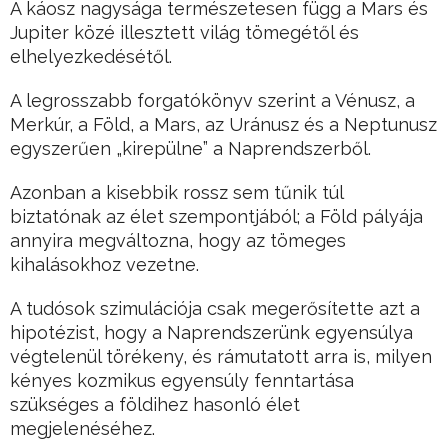
A káosz nagysága természetesen függ a Mars és
Jupiter közé illesztett világ tömegétől és
elhelyezkedésétől.
A legrosszabb forgatókönyv szerint a Vénusz, a
Merkúr, a Föld, a Mars, az Uránusz és a Neptunusz
egyszerűen „kirepülne” a Naprendszerből.
Azonban a kisebbik rossz sem tűnik túl
biztatónak az élet szempontjából; a Föld pályája
annyira megváltozna, hogy az tömeges
kihalásokhoz vezetne.
A tudósok szimulációja csak megerősítette azt a
hipotézist, hogy a Naprendszerünk egyensúlya
végtelenül törékeny, és rámutatott arra is, milyen
kényes kozmikus egyensúly fenntartása
szükséges a földihez hasonló élet
megjelenéséhez.