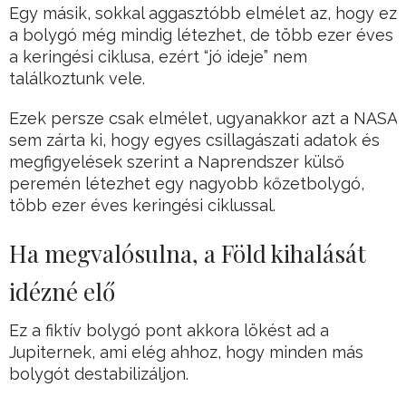
Egy másik, sokkal aggasztóbb elmélet az, hogy ez
a bolygó még mindig létezhet, de több ezer éves
a keringési ciklusa, ezért “jó ideje” nem
találkoztunk vele.
Ezek persze csak elmélet, ugyanakkor azt a NASA
sem zárta ki, hogy egyes csillagászati adatok és
megfigyelések szerint a Naprendszer külső
peremén létezhet egy nagyobb kőzetbolygó,
több ezer éves keringési ciklussal.
Ha megvalósulna, a Föld kihalását
idézné elő
Ez a fiktív bolygó pont akkora lökést ad a
Jupiternek, ami elég ahhoz, hogy minden más
bolygót destabilizáljon.