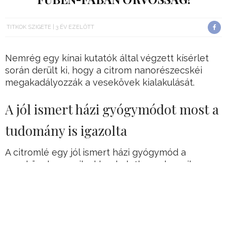
TITKOK SZIGETE
3 ÉV EZELŐTT
Nemrég egy kínai kutatók által végzett kísérlet
során derült ki, hogy a citrom nanorészecskéi
megakadályozzák a vesekövek kialakulását.
A jól ismert házi gyógymódot most a
tudomány is igazolta
A citromlé egy jól ismert házi gyógymód a
vesekövekre, amik akkor keletkeznek, amikor az
ásványi anyagok kikristályosodnak és
összegyűlnek a vesében.
A kövek a húgyutakban leülepedhetnek,
megsérthetik a szöveteket, ami rettenetesen