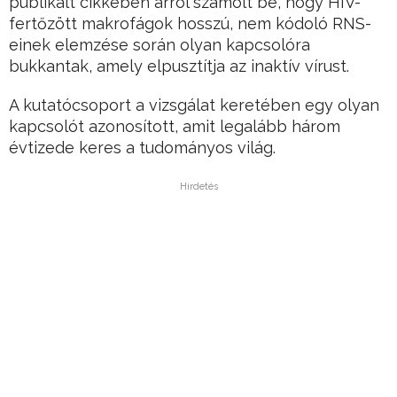
publikált cikkében arról számolt be, hogy HIV-
fertőzött makrofágok hosszú, nem kódoló RNS-
einek elemzése során olyan kapcsolóra
bukkantak, amely elpusztítja az inaktív vírust.
A kutatócsoport a vizsgálat keretében egy olyan
kapcsolót azonosított, amit legalább három
évtizede keres a tudományos világ.
Hirdetés