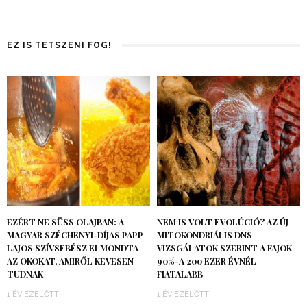
EZ IS TETSZENI FOG!
EZÉRT NE SÜSS OLAJBAN: A
NEM IS VOLT EVOLÚCIÓ? AZ ÚJ
MAGYAR SZÉCHENYI-DÍJAS PAPP
MITOKONDRIÁLIS DNS
LAJOS SZÍVSEBÉSZ ELMONDTA
VIZSGÁLATOK SZERINT A FAJOK
AZ OKOKAT, AMIRŐL KEVESEN
90%-A 200 EZER ÉVNÉL
TUDNAK
FIATALABB
1 ÉV EZELŐTT
1 ÉV EZELŐTT