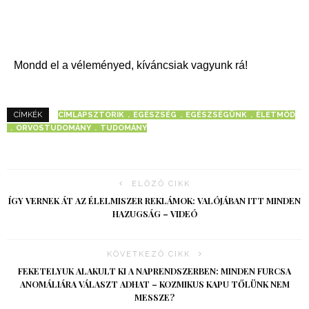
Mondd el a véleményed, kíváncsiak vagyunk rá!
CÍMLAPSZTORIK
EGÉSZSÉG
EGÉSZSÉGÜNK
ÉLETMÓD
CÍMKÉK
ORVOSTUDOMÁNY
TUDOMÁNY
ELŐZŐ CIKK
ÍGY VERNEK ÁT AZ ÉLELMISZER REKLÁMOK: VALÓJÁBAN ITT MINDEN
HAZUGSÁG – VIDEÓ
KÖVETKEZŐ CIKK
FEKETELYUK ALAKULT KI A NAPRENDSZERBEN: MINDEN FURCSA
ANOMÁLIÁRA VÁLASZT ADHAT – KOZMIKUS KAPU TŐLÜNK NEM
MESSZE?