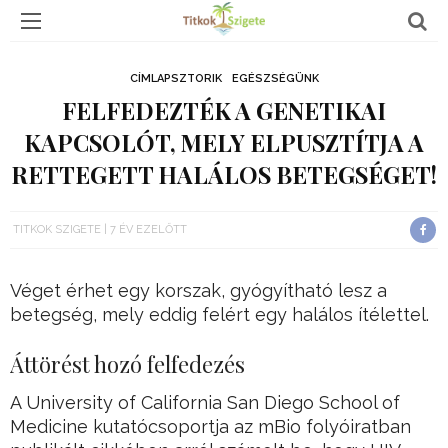
CÍMLAPSZTORIK
EGÉSZSÉGÜNK
FELFEDEZTÉK A GENETIKAI
KAPCSOLÓT, MELY ELPUSZTÍTJA A
RETTEGETT HALÁLOS BETEGSÉGET!
TITKOK SZIGETE
7 ÉV EZELŐTT
Véget érhet egy korszak, gyógyítható lesz a
betegség, mely eddig felért egy halálos ítélettel.
Áttörést hozó felfedezés
A University of California San Diego School of
Medicine kutatócsoportja az mBio folyóiratban