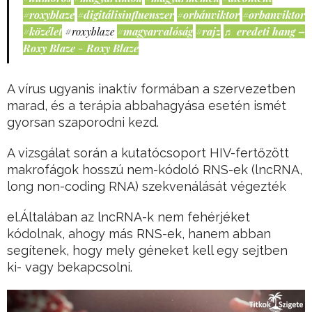
#roxyblaze
#digitálisinfluenszer
#orbánviktor
#orbanviktor
#közélet
#roxyblaze
#magyarvalóság
#rajz
♬ eredeti hang –
Roxy Blaze - Roxy Blaze
A vírus ugyanis inaktív formában a szervezetben
marad, és a terápia abbahagyása esetén ismét
gyorsan szaporodni kezd.
A vizsgálat során a kutatócsoport HIV-fertőzött
makrofágok hosszú nem-kódoló RNS-ek (lncRNA,
long non-coding RNA) szekvenálását végezték
el.Általában az lncRNA-k nem fehérjéket
kódolnak, ahogy más RNS-ek, hanem abban
segítenek, hogy mely géneket kell egy sejtben
ki- vagy bekapcsolni.