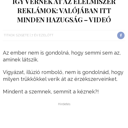
ÍGY VERNEK ÁT AZ ÉLELMISZER
REKLÁMOK: VALÓJÁBAN ITT
MINDEN HAZUGSÁG – VIDEÓ
TITKOK SZIGETE
7 ÉV EZELŐTT
Az ember nem is gondolná, hogy semmi sem az,
aminek látszik.
Vigyázat, illúzió romboló, nem is gondolnád, hogy
milyen trükkökkel verik át az érzékszerveinket.
Mindent a szemnek, semmit a kéznek?!
Hirdetés