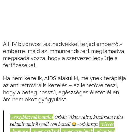
A HIV bizonyos testnedvekkel terjed emberről-
emberre, majd az immunrendszert megtámadva
megakadályozza, hogy a szervezet legyűrje a
fertőzéseket.
Ha nem kezelik, AIDS alakul ki, melynek terápiája
az antiretrovirális kezelés – ez lehetővé teszi,
hogy a beteg hosszú, egészséges életet éljen,
ám nem okoz gyógyulást.
@roxyblazeahivatalos
Orbán Viktor rajza: kiszúrtam rajta
valamit amiről senki sem beszél!
#orbánrajz
#vicces
#humoros
#magyartiktok
#magyarmémek
#aicontent