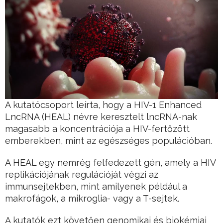
A kutatócsoport leírta, hogy a HIV-1 Enhanced
LncRNA (HEAL) névre keresztelt lncRNA-nak
magasabb a koncentrációja a HIV-fertőzött
emberekben, mint az egészséges populációban.
A HEAL egy nemrég felfedezett gén, amely a HIV
replikációjának regulációját végzi az
immunsejtekben, mint amilyenek például a
makrofágok, a mikroglia- vagy a T-sejtek.
A kutatók ezt követően genomikai és biokémiai