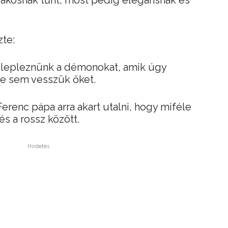
akosnak tűnt, most pedig elegánsnak és
te:
ll lepleznünk a démonokat, amik úgy
re sem vesszük őket.
erenc pápa arra akart utalni, hogy miféle
és a rossz között.
Hirdetés