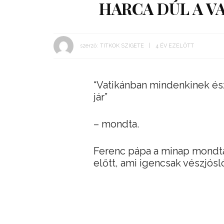
HARCA DÚL A VA
szerző:
TITKOK SZIGETE
4 ÉV EZELŐTT
“Vatikánban mindenkinek ész
jár”
– mondta.
Ferenc pápa a minap mondta
előtt, ami igencsak vészjósl