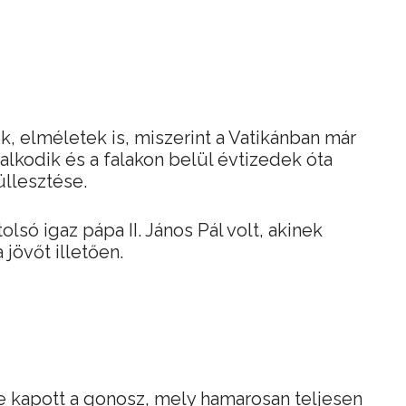
, elméletek is, miszerint a Vatikánban már
alkodik és a falakon belül évtizedek óta
üllesztése.
tolsó igaz pápa II. János Pál volt, akinek
 jövőt illetően.
re kapott a gonosz, mely hamarosan teljesen