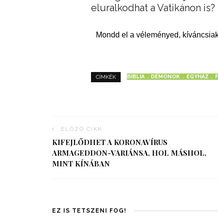
eluralkodhat a Vatikánon is?
Mondd el a véleményed, kíváncsiak
BIBLIA
DÉMONOK
EGYHÁZ
CÍMKÉK
ELŐZŐ CIKK
KIFEJLŐDHET A KORONAVÍRUS
ARMAGEDDON-VARIÁNSA, HOL MÁSHOL,
MINT KÍNÁBAN
EZ IS TETSZENI FOG!