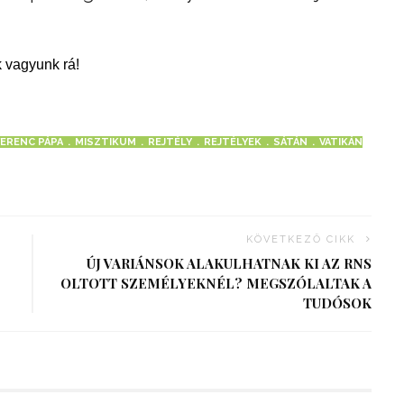
 vagyunk rá!
FERENC PÁPA
MISZTIKUM
REJTÉLY
REJTÉLYEK
SÁTÁN
VATIKÁN
KÖVETKEZŐ CIKK
ÚJ VARIÁNSOK ALAKULHATNAK KI AZ RNS
OLTOTT SZEMÉLYEKNÉL? MEGSZÓLALTAK A
TUDÓSOK