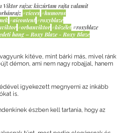
 Viktor rajza: kiszúrtam rajta valamit
orbánrajz
#vicces
#humoros
mek
#aicontent
#roxyblaze
nviktor
#orbanviktor
#közélet
#roxyblaze
edeti hang – Roxy Blaze - Roxy Blaze
agyunk kitéve, mint bárki más, mivel ránk
bújt démon, ami nem nagy robajjal, hanem
eszédével igyekezett megnyerni az inkább
kat is.
ndenkinek észben kell tartania, hogy az