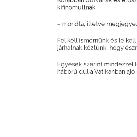
Korábban durvának és erősz
kifinomultnak
– mondta, illetve megjegyez
Fel kell ismernünk és le ke
járhatnak köztünk, hogy ész
Egyesek szerint mindezzel F
háború dúl a Vatikánban ajó 