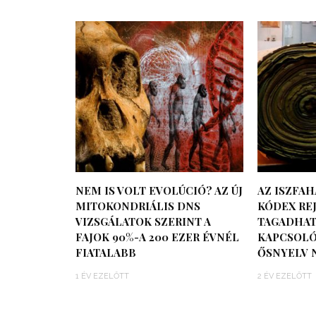
NEM IS VOLT EVOLÚCIÓ? AZ ÚJ
AZ ISZFAH
MITOKONDRIÁLIS DNS
KÓDEX REJ
VIZSGÁLATOK SZERINT A
TAGADHAT
FAJOK 90%-A 200 EZER ÉVNÉL
KAPCSOLÓ
FIATALABB
ŐSNYELV 
1 ÉV EZELŐTT
2 ÉV EZELŐTT