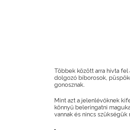
Többek között arra hívta fel
dolgozó bíborosok, püspökö
gonosznak.
Mint azt a jelenlévőknek kif
könnyű beleringatni magukat
vannak és nincs szükségük 