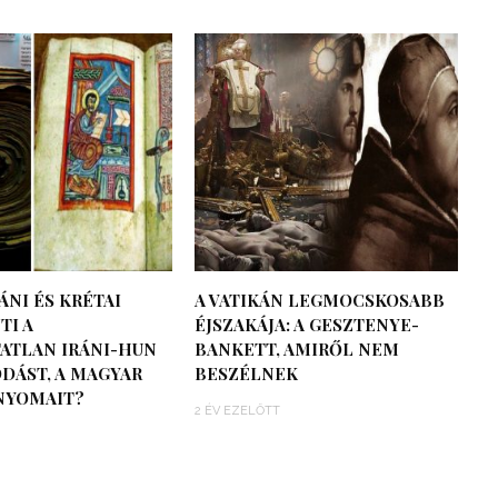
ÁNI ÉS KRÉTAI
A VATIKÁN LEGMOCSKOSABB
TI A
ÉJSZAKÁJA: A GESZTENYE-
ATLAN IRÁNI-HUN
BANKETT, AMIRŐL NEM
DÁST, A MAGYAR
BESZÉLNEK
NYOMAIT?
2 ÉV EZELŐTT