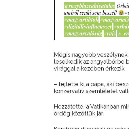
@roxyblazeahivatalos
Orbán
amiről senki sem beszél!
#
#magyartiktok
#magyarmé
#digitálisinfluenszer
#orbá
#magyarvalóság
#rajz
♬ er
Mégis nagyobb veszélynek v
leselkedik az angyalbőrbe 
virággal a kezében érkezik
– fejtette ki a pápa, aki b
konzervatív szemléletet valló
Hozzátette, a Vatikánban mi
ördög közöttük jár.