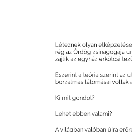
Léteznek olyan elképzelések
rég az Ördög zsinagógája ur
zajlik az egyház erkölcsi lez
Eszerint a teória szerint az u
borzalmas látomásai voltak a
Ki mit gondol?
Lehet ebben valami?
A világban valóban újra erő