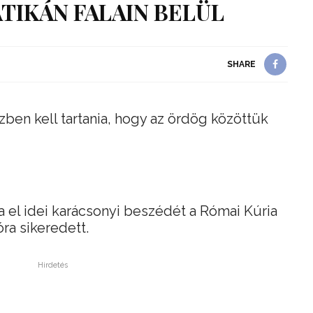
TIKÁN FALAIN BELÜL
SHARE
ben kell tartania, hogy az ördög közöttük
 el idei karácsonyi beszédét a Római Kúria
óra sikeredett.
Hirdetés