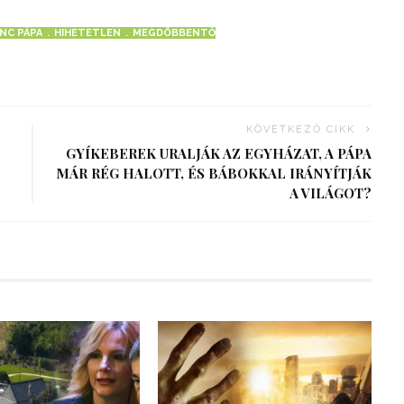
NC PÁPA
HIHETETLEN
MEGDÖBBENTŐ
KÖVETKEZŐ CIKK
GYÍKEBEREK URALJÁK AZ EGYHÁZAT, A PÁPA
MÁR RÉG HALOTT, ÉS BÁBOKKAL IRÁNYÍTJÁK
A VILÁGOT?