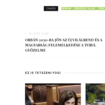
DÉMON
ÉRDEKES VILÁG
FERE
CÍMKÉK
ELŐZŐ CIKK
ORBÁN 2030-RA JÖN AZ ÚJ VILÁGREND ÉS A
MAGYARSÁG FELEMELKEDÉSE A TURUL
GYŐZELME
EZ IS TETSZENI FOG!