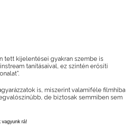
tett kijelentései gyakran szembe is
tream tanításaival, ez szintén erősíti
nalat”.
arázzatok is, miszerint valamiféle filmhiba
a legvalószínűbb, de biztosak semmiben sem
 vagyunk rá!