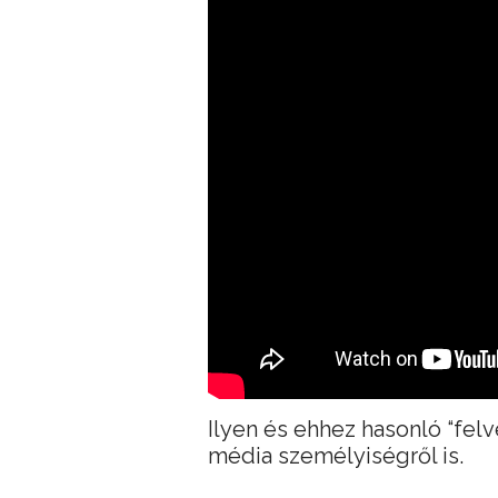
Ilyen és ehhez hasonló “felv
média személyiségről is.