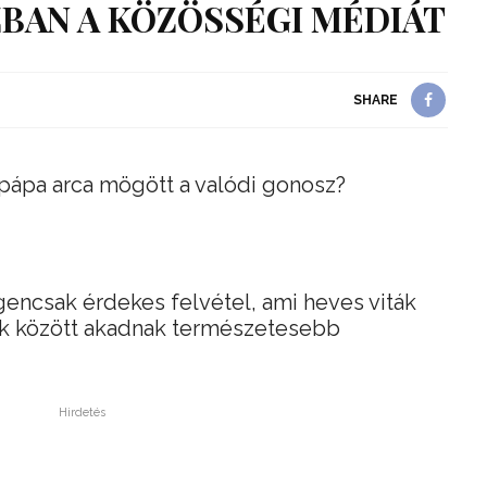
ZBAN A KÖZÖSSÉGI MÉDIÁT
SHARE
 pápa arca mögött a valódi gonosz?
encsak érdekes felvétel, ami heves viták
zok között akadnak természetesebb
Hirdetés