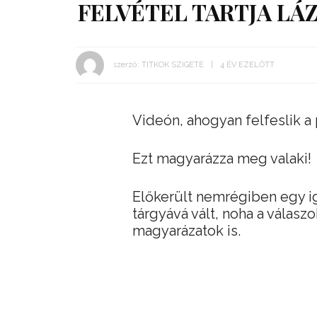
FELVÉTEL TARTJA LÁ
szerző:
TITKOK SZIGETE
4 ÉV EZELŐTT
Videón, ahogyan felfeslik a
Ezt magyarázza meg valaki!
Előkerült nemrégiben egy ig
tárgyává vált, noha a válas
magyarázatok is.