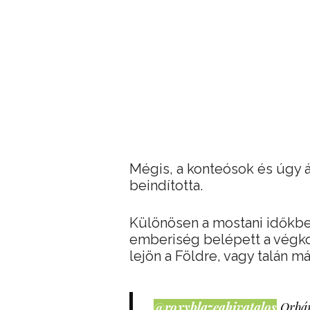
Mégis, a konteósok és úgy á
beindította.
Különösen a mostani időkben,
emberiség belépett a végko
lejön a Földre, vagy talán má
@roxyblazeahivatalos
Orbán