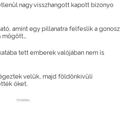
etlenül nagy visszhangott kapott bizonyo
ató, amint egy pillanatra felfeslik a gonosz
a mögött…
rakatába tett emberek valójában nem is
végeztek velük, majd földönkívüli
tték őket.
Hirdetés