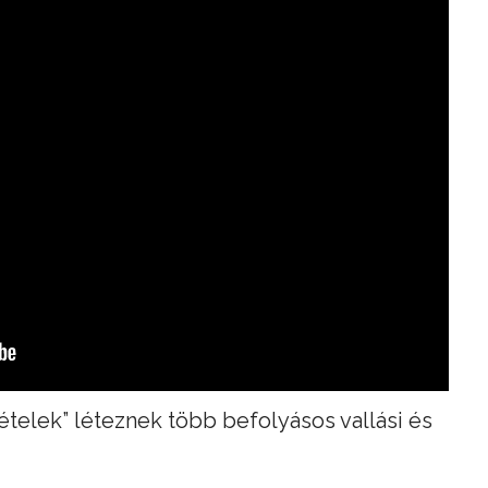
ételek” léteznek több befolyásos vallási és