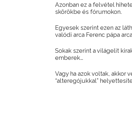
Azonban ez a felvétel hihet
skörökbe és fórumokon.
Egyesek szerint ezen az láth
valódi arca Ferenc pápa arc
Sokak szerint a világelit ki
emberek…
Vagy ha azok voltak, akkor 
“alteregójukkal” helyettesíte