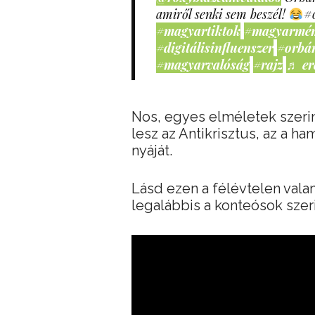
amiről senki sem beszél!
#
#magyartiktok
#magyarmé
#digitálisinfluenszer
#orbá
#magyarvalóság
#rajz
♬ er
Nos, egyes elméletek szerint
lesz az Antikrisztus, az a ham
nyáját.
Lásd ezen a félévtelen valam
legalábbis a konteósok szeri