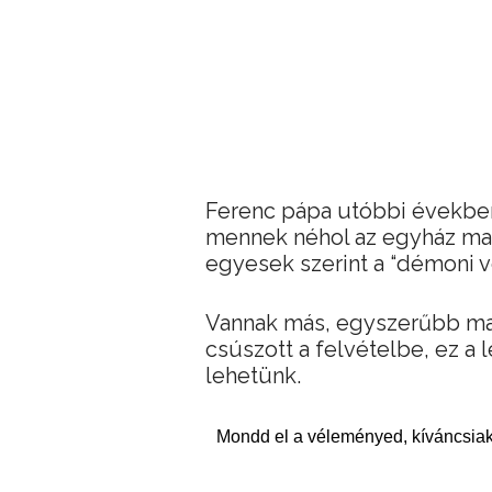
Ferenc pápa utóbbi években 
mennek néhol az egyház mains
egyesek szerint a “démoni vo
Vannak más, egyszerűbb magy
csúszott a felvételbe, ez 
lehetünk.
Mondd el a véleményed, kíváncsiak