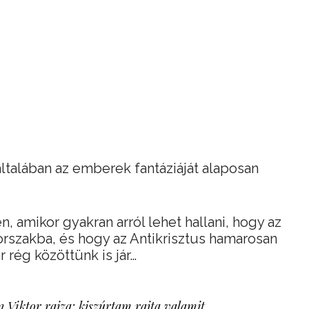
ltalában az emberek fantáziáját alaposan
 amikor gyakran arról lehet hallani, hogy az
rszakba, és hogy az Antikrisztus hamarosan
r rég közöttünk is jár…
 Viktor rajza: kiszúrtam rajta valamit