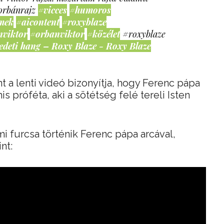
orbánrajz
#vicces
#humoros
mek
#aicontent
#roxyblaze
nviktor
#orbanviktor
#közélet
#roxyblaze
edeti hang – Roxy Blaze - Roxy Blaze
 a lenti videó bizonyítja, hogy Ferenc pápa
is próféta, aki a sötétség felé tereli Isten
i furcsa történik Ferenc pápa arcával,
nt: